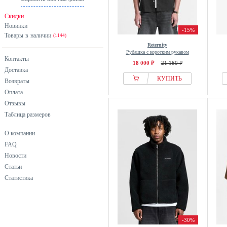
Скидки
Новинки
-15%
Товары в наличии
(1144)
Reternity
Рубашка с коротким рукавом
Контакты
18 000 ₽
21 180 ₽
Доставка
КУПИТЬ
Возвраты
Оплата
Отзывы
Таблица размеров
О компании
FAQ
Новости
Статьи
Статистика
-30%