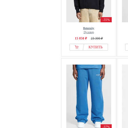
-35%
Reternity
Пуловер
15 050 ₽
23 300 ₽
КУПИТЬ
-37%