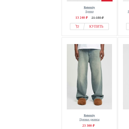
Reternity
Брюки
13 240 ₽
21 180 ₽
КУПИТЬ
Reternity
Прямые джинсы
23 300 ₽