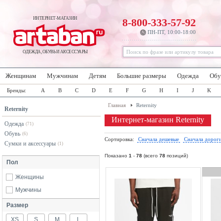
ИНТЕРНЕТ-МАГАЗИН
8-800-333-57-92
ПН-ПТ, 10:00-18:00
ОДЕЖДА, ОБУВЬ И АКСЕССУАРЫ
Женщинам
Мужчинам
Детям
Большие размеры
Одежда
Обу
Бренды:
A
B
C
D
E
F
G
H
I
J
K
Главная
Reternity
Reternity
Интернет-магазин Reternity
Одежда
(71)
Обувь
(6)
Сортировка:
Сначала дешевые
Сначала дорог
Сумки и аксессуары
(1)
Показано
1
-
78
(всего
78
позиций)
Пол
Женщины
Мужчины
Размер
XS
S
M
L