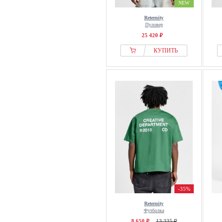
NEW
Reternity
Пуловер
25 420 ₽
КУПИТЬ
-35%
Reternity
Футболка
8 650 ₽
13 335 ₽