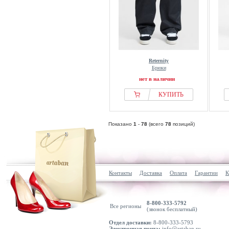
Reternity
Брюки
нет в наличии
КУПИТЬ
Показано
1
-
78
(всего
78
позиций)
Контакты
Доставка
Оплата
Гарантии
К
8-800-333-5792
Все регионы
(звонок бесплатный)
Отдел доставки:
8-800-333-5793
Электронная почта:
info@artaban.ru