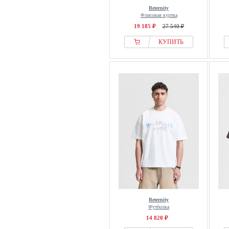
Reternity
Флисовая куртка
19 185 ₽
27 540 ₽
КУПИТЬ
Reternity
Футболка
14 820 ₽