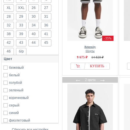
XL
XXL
26
27
28
29
30
31
32
33
34
36
38
39
40
41
-35%
42
43
44
45
Reternity
46
б/р
Шорты
9 675 ₽
14 820 ₽
Цвет
КУПИТЬ
бежевый
белый
←
→
2 цвета
голубой
зеленый
коричневый
серый
синий
фиолетовый
черный
Сбросить все настройки