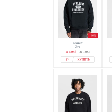
-46%
Reternity
Худи
11 540 ₽
21 180 ₽
КУПИТЬ