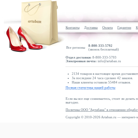
Контакты
Доставка
Оплата
Гарантии
К
8-800-333-5792
Все регионы
(звонок бесплатный)
Отдел доставки:
8-800-333-5793
Электронная почта:
info@artaban.ru
2134 товаров в настоящее время доставляю
За последние 24 часа сделано 42 заказов.
Наши клиенты оставили 55484 отзывов.
Полная статистика нашей работы
Если вы все еще сомневаетесь, стоит ли делать 
выгодно.
Политика ООО "Артабана" в отношении обрабо
Copyright © 2010-2026 Artaban.ru — интернет-