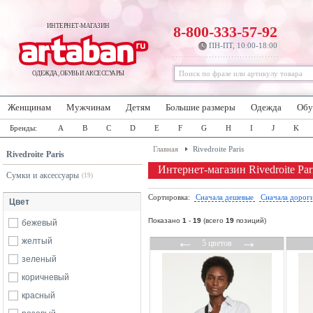
ИНТЕРНЕТ-МАГАЗИН
8-800-333-57-92
ПН-ПТ, 10:00-18:00
ОДЕЖДА, ОБУВЬ И АКСЕССУАРЫ
Женщинам
Мужчинам
Детям
Большие размеры
Одежда
Обу
Бренды:
A
B
C
D
E
F
G
H
I
J
K
Главная
Rivedroite Paris
Rivedroite Paris
Интернет-магазин Rivedroite Par
Сумки и аксессуары
(19)
Сортировка:
Сначала дешевые
Сначала дорог
Цвет
Показано
1
-
19
(всего
19
позиций)
бежевый
←
→
желтый
5 цветов
зеленый
коричневый
красный