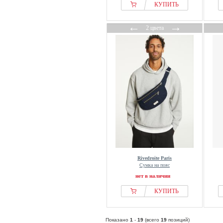
КУПИТЬ
←
→
2 цвета
Rivedroite Paris
Сумка на пояс
нет в наличии
КУПИТЬ
Показано
1
-
19
(всего
19
позиций)