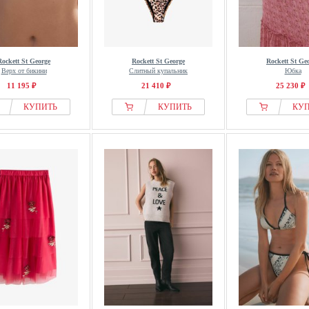
Rockett St George
Rockett St George
Rockett St Ge
Верх от бикини
Слитный купальник
Юбка
11 195 ₽
21 410 ₽
25 230 ₽
КУПИТЬ
КУПИТЬ
КУ