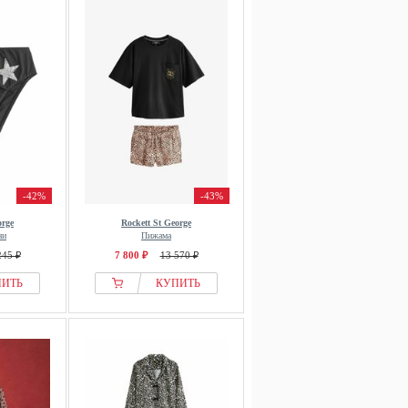
-42%
-43%
orge
Rockett St George
ни
Пижама
245 ₽
7 800 ₽
13 570 ₽
ПИТЬ
КУПИТЬ