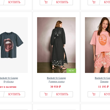
КУПИТЬ
КУПИТЬ
КУ
NEW
Rockett St George
Rockett St George
Rockett St Ge
Футболка
Длинное платье
Пижама
нет в наличии
30 950 ₽
11 195 ₽
КУПИТЬ
КУПИТЬ
КУ