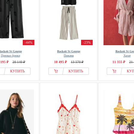
-44%
-23%
Rockett St George
Rockett St George
Rockett St Ge
Прямые брюки
Пижама
Халат
 195 ₽
20 140 ₽
10 495 ₽
13 570 ₽
11 355 ₽
21 
КУПИТЬ
КУПИТЬ
КУ