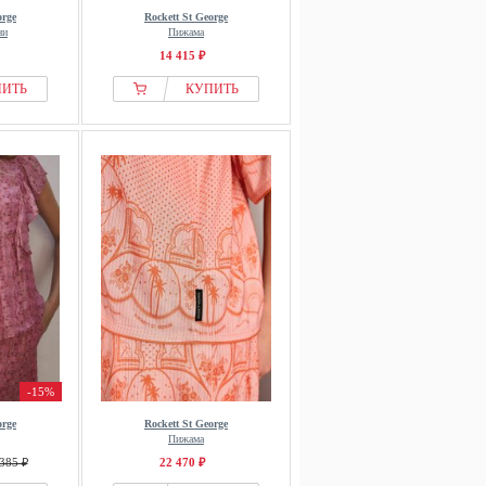
orge
Rockett St George
ни
Пижама
14 415 ₽
ПИТЬ
КУПИТЬ
-15%
orge
Rockett St George
Пижама
385 ₽
22 470 ₽