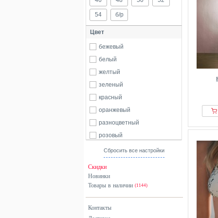
46
48
50
52
54
б/р
Цвет
бежевый
белый
желтый
зеленый
красный
оранжевый
разноцветный
розовый
серый
Сбросить все настройки
синий
Скидки
хаки
Новинки
Товары в наличии
черный
(1144)
Контакты