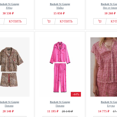
Rockett St George
Rockett St George
Rockett St Ge
Юбка
Майка
Низ от бики
30 530 ₽
15 050 ₽
10 260 ₽
КУПИТЬ
КУПИТЬ
КУ
-44%
Rockett St George
Rockett St George
Rockett St Ge
Пижама
Пижама
Блузка
20 140 ₽
11 195 ₽
20 140 ₽
14 775 ₽
17 