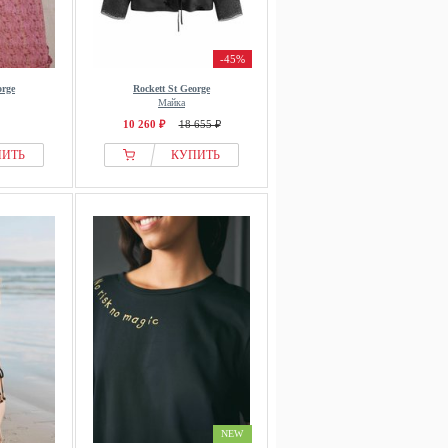
-45%
orge
Rockett St George
Майка
10 260 ₽
18 655 ₽
ПИТЬ
КУПИТЬ
NEW