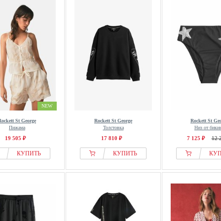
NEW
Rockett St George
Rockett St George
Rockett St Ge
Пижама
Толстовка
Низ от бики
19 505 ₽
17 810 ₽
7 125 ₽
12 
КУПИТЬ
КУПИТЬ
КУ