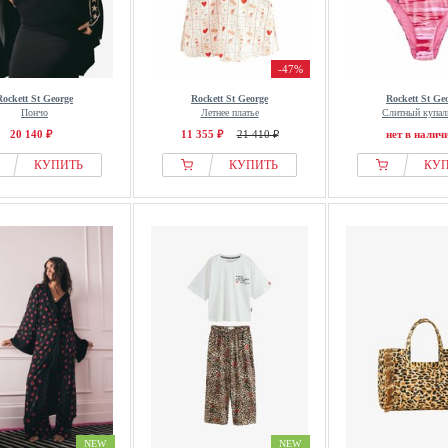
-47%
Rockett St George
Rockett St George
Rockett St Ge
Пончо
Летнее платье
Слитный купал
20 140 ₽
11 355 ₽
21 410 ₽
нет в налич
КУПИТЬ
КУПИТЬ
КУ
NEW
NEW