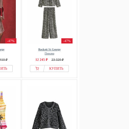
-47%
-47%
orge
Rockett St George
Пижама
410 ₽
12 245 ₽
23 320 ₽
ПИТЬ
КУПИТЬ