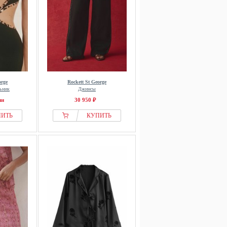
orge
Rockett St George
ьник
Джинсы
ии
30 950 ₽
ПИТЬ
КУПИТЬ