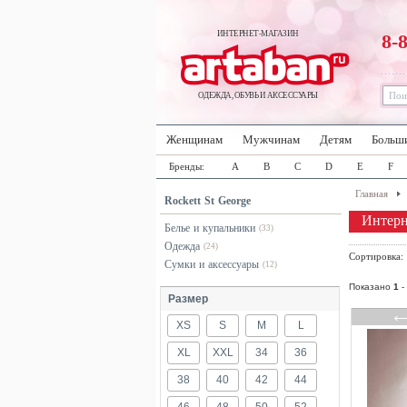
ИНТЕРНЕТ-МАГАЗИН
8-
ОДЕЖДА, ОБУВЬ И АКСЕССУАРЫ
Женщинам
Мужчинам
Детям
Больш
Бренды:
A
B
C
D
E
F
Главная
Rockett St George
Интерн
Белье и купальники
(33)
Одежда
(24)
Сортировка
Сумки и аксессуары
(12)
Показано
1
-
Размер
XS
S
M
L
XL
XXL
34
36
38
40
42
44