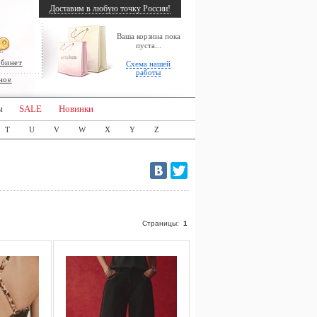
Доставим в любую точку России!
Ваша корзина пока
пуста...
абинет
Схема нашей
работы
ное
ы
SALE
Новинки
T
U
V
W
X
Y
Z
Страницы:
1