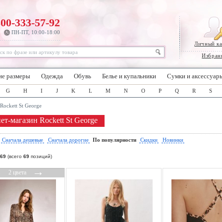
800-333-57-92
ПН-ПТ, 10:00-18:00
Личный к
Избран
ие размеры
Одежда
Обувь
Белье и купальники
Сумки и аксессуар
G
H
I
J
K
L
M
N
O
P
Q
R
S
Rockett St George
ет-магазин Rockett St George
:
Сначала дешевые
Сначала дорогие
По популярности
Скидки
Новинки
69
(всего
69
позиций)
←
→
2 цвета