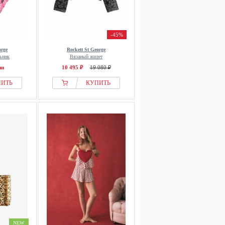
-45%
orge
Rockett St George
ьник
Вязаный жилет
ии
10 495 ₽
19 080 ₽
ПИТЬ
КУПИТЬ
NEW