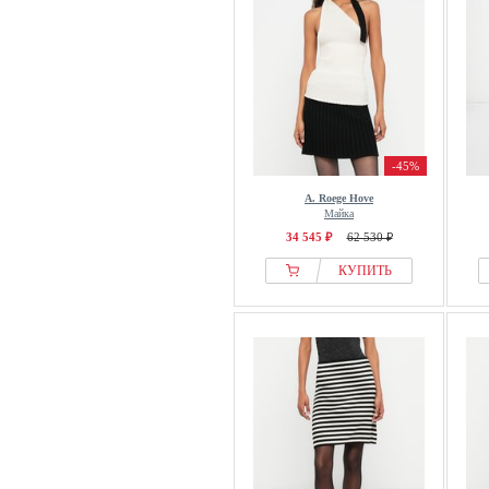
-45%
A. Roege Hove
Майка
34 545 ₽
62 530 ₽
КУПИТЬ