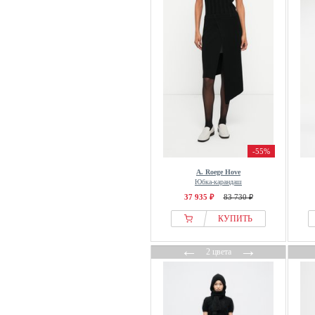
-55%
A. Roege Hove
Юбка-карандаш
37 935 ₽
83 730 ₽
КУПИТЬ
←
→
2 цвета