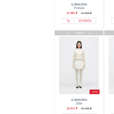
A. Roege Hove
Футболка
22 885 ₽
41 330 ₽
КУПИТЬ
←
→
2 цвета
-35%
A. Roege Hove
Юбка
26 915 ₽
41 330 ₽