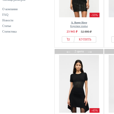
О компании
FAQ
-55%
Новости
A. Roege Hove
Статьи
Короткое платье
Статистика
23 945 ₽
52 990 ₽
КУПИТЬ
←
→
2 цвета
-45%