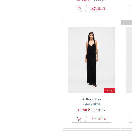
КУПИТЬ
-40%
A. Roege Hove
Платье макси
31 790 ₽
52 990 ₽
КУПИТЬ