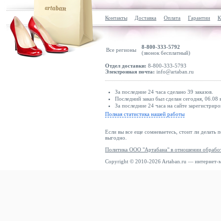
Контакты
Доставка
Оплата
Гарантии
К
8-800-333-5792
Все регионы
(звонок бесплатный)
Отдел доставки:
8-800-333-5793
Электронная почта:
info@artaban.ru
За последние 24 часа сделано 39 заказов.
Последний заказ был сделан сегодня, 06.08 
За последние 24 часа на сайте зарегистриро
Полная статистика нашей работы
Если вы все еще сомневаетесь, стоит ли делать 
выгодно.
Политика ООО "Артабана" в отношении обрабо
Copyright © 2010-2026 Artaban.ru — интернет-