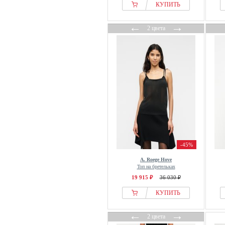
КУПИТЬ
←
→
2 цвета
-45%
A. Roege Hove
Топ на бретельках
19 915 ₽
36 030 ₽
КУПИТЬ
←
→
2 цвета