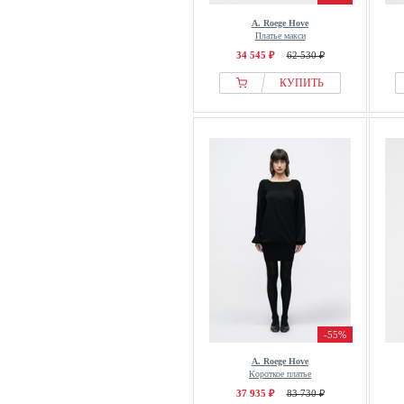
A. Roege Hove
Платье макси
34 545 ₽
62 530 ₽
КУПИТЬ
-55%
A. Roege Hove
Короткое платье
37 935 ₽
83 730 ₽