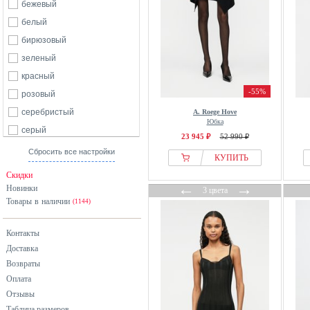
бежевый
белый
бирюзовый
зеленый
красный
-55%
розовый
серебристый
A. Roege Hove
Юбка
серый
23 945 ₽
52 990 ₽
черный
Сбросить все настройки
КУПИТЬ
Скидки
←
→
Новинки
3 цвета
Товары в наличии
(1144)
Контакты
Доставка
Возвраты
Оплата
Отзывы
Таблица размеров