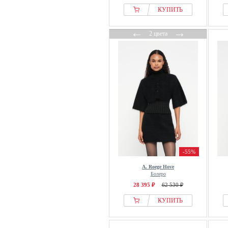
КУПИТЬ
←
→
2 цвета
-55%
A. Roege Hove
Болеро
28 395 ₽
62 530 ₽
КУПИТЬ