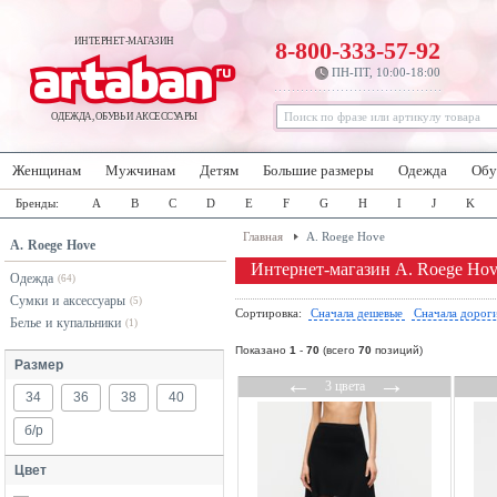
ИНТЕРНЕТ-МАГАЗИН
8-800-333-57-92
ПН-ПТ, 10:00-18:00
ОДЕЖДА, ОБУВЬ И АКСЕССУАРЫ
Женщинам
Мужчинам
Детям
Большие размеры
Одежда
Обу
Бренды:
A
B
C
D
E
F
G
H
I
J
K
Главная
A. Roege Hove
A. Roege Hove
Интернет-магазин A. Roege Ho
Одежда
(64)
Сумки и аксессуары
(5)
Сортировка:
Сначала дешевые
Сначала дорог
Белье и купальники
(1)
Показано
1
-
70
(всего
70
позиций)
Размер
←
→
3 цвета
34
36
38
40
б/р
Цвет