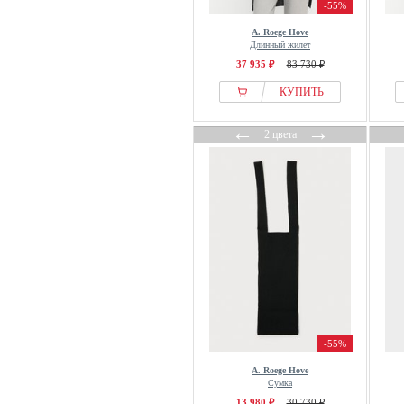
-55%
A. Roege Hove
Длинный жилет
37 935 ₽
83 730 ₽
КУПИТЬ
←
→
2 цвета
-55%
A. Roege Hove
Сумка
13 980 ₽
30 730 ₽