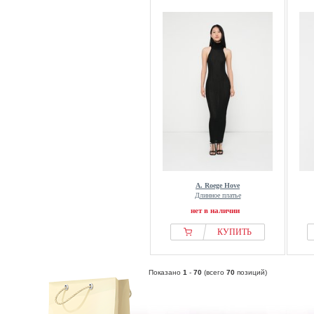
A. Roege Hove
Длинное платье
нет в наличии
КУПИТЬ
Показано
1
-
70
(всего
70
позиций)