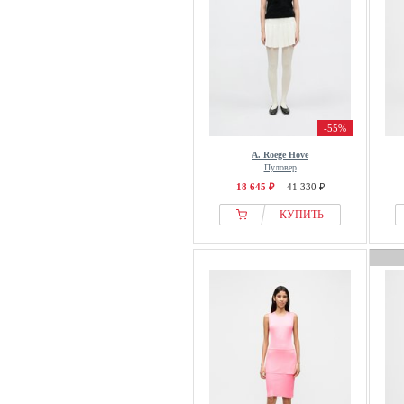
-55%
A. Roege Hove
Пуловер
18 645 ₽
41 330 ₽
КУПИТЬ