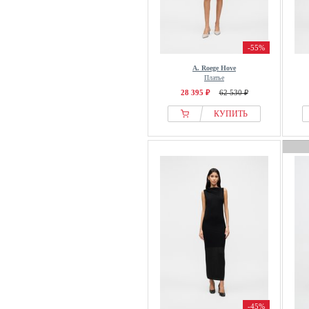
-55%
A. Roege Hove
Платье
28 395 ₽
62 530 ₽
КУПИТЬ
-45%