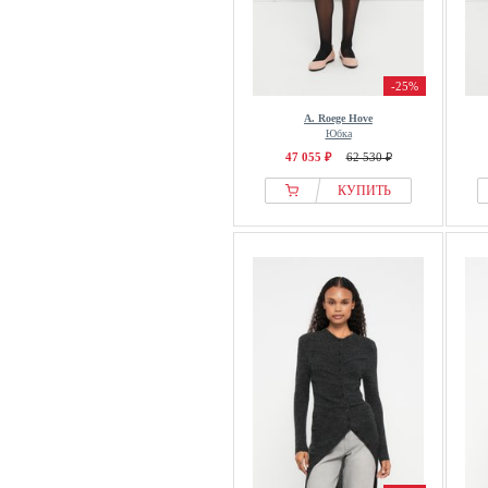
-25%
A. Roege Hove
Юбка
47 055 ₽
62 530 ₽
КУПИТЬ