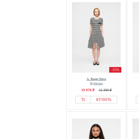
-55%
A. Roege Hove
Футболка
19 070 ₽
42 390 ₽
КУПИТЬ