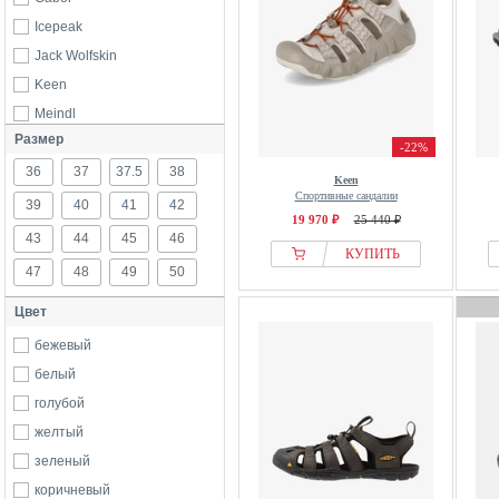
Icepeak
Jack Wolfskin
Keen
Meindl
Размер
Merrell
-22%
36
Oakley
37
37.5
38
Keen
Спортивные сандалии
Quiksilver
39
40
41
42
19 970 ₽
25 440 ₽
Salomon
43
44
45
46
КУПИТЬ
TEVA
47
48
49
50
The North Face
Цвет
WHISTLER
бежевый
белый
голубой
желтый
зеленый
коричневый