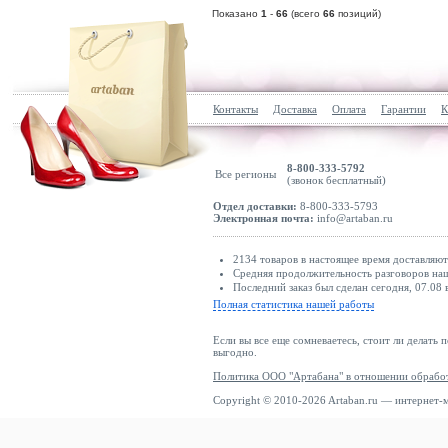
Показано
1
-
66
(всего
66
позиций)
Контакты
Доставка
Оплата
Гарантии
К
8-800-333-5792
Все регионы
(звонок бесплатный)
Отдел доставки:
8-800-333-5793
Электронная почта:
info@artaban.ru
2134 товаров в настоящее время доставляю
Средняя продолжительность разговоров наши
Последний заказ был сделан сегодня, 07.08 
Полная статистика нашей работы
Если вы все еще сомневаетесь, стоит ли делать 
выгодно.
Политика ООО "Артабана" в отношении обрабо
Copyright © 2010-2026 Artaban.ru — интернет-