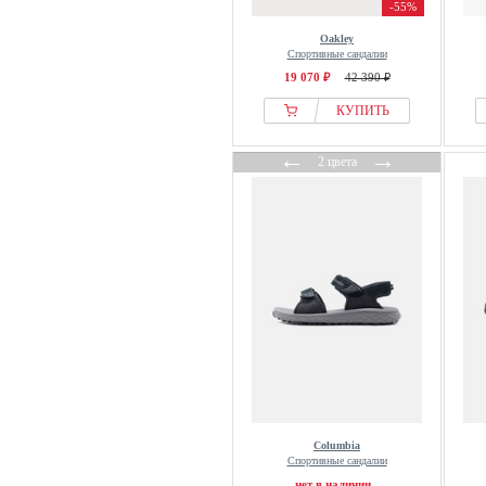
-55%
Oakley
Спортивные сандалии
19 070 ₽
42 390 ₽
КУПИТЬ
←
→
2 цвета
Columbia
Спортивные сандалии
нет в наличии