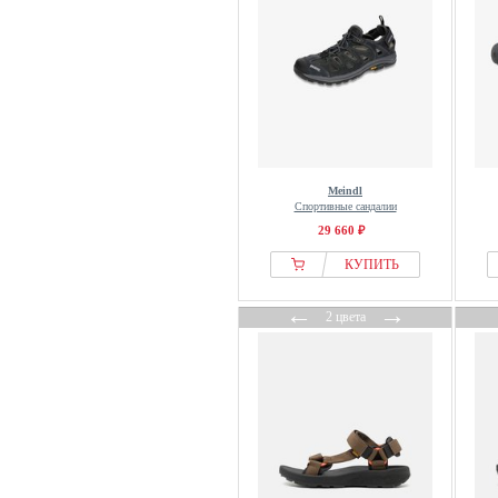
Meindl
Спортивные сандалии
29 660 ₽
КУПИТЬ
←
→
2 цвета