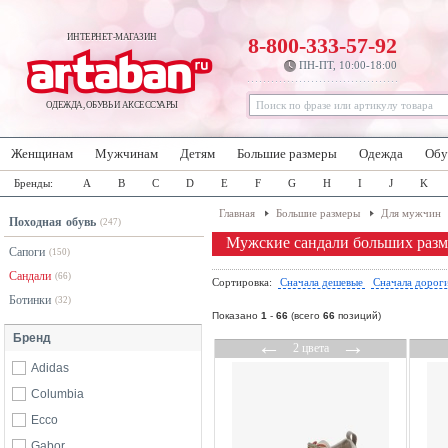
ИНТЕРНЕТ-МАГАЗИН
8-800-333-57-92
ПН-ПТ, 10:00-18:00
ОДЕЖДА, ОБУВЬ И АКСЕССУАРЫ
Женщинам
Мужчинам
Детям
Большие размеры
Одежда
Обу
Бренды:
A
B
C
D
E
F
G
H
I
J
K
Главная
Большие размеры
Для мужчин
Походная обувь
(247)
Мужские сандали больших разме
Сапоги
(150)
Сандали
(66)
Сортировка:
Сначала дешевые
Сначала дорог
Ботинки
(32)
Показано
1
-
66
(всего
66
позиций)
Бренд
←
→
2 цвета
Adidas
Columbia
Ecco
Gabor