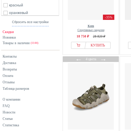
красный
оранжевый
-35%
разноцветный
Сбросить все настройки
Keen
розовый
Спортивные сандалии
Скидки
серый
18 750 ₽
28 820 ₽
Новинки
Товары в наличии
синий
(1144)
КУПИТЬ
черный
Контакты
←
→
4 цвета
Доставка
Возвраты
Оплата
Отзывы
Таблица размеров
О компании
FAQ
Новости
Статьи
Статистика