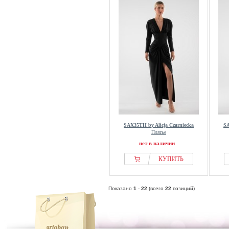
SAX35TH by Alicja Czarniecka
SA
Платье
нет в наличии
КУПИТЬ
Показано
1
-
22
(всего
22
позиций)