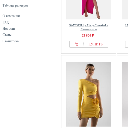
Таблица размеров
О компании
FAQ
SAX35TH by Alicja Czarniecka
SA
Новости
Летнее платье
Статьи
63 600 ₽
Статистика
КУПИТЬ