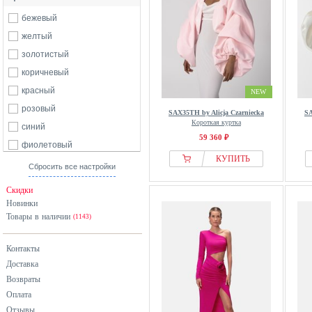
бежевый
желтый
золотистый
коричневый
красный
NEW
розовый
SAX35TH by Alicja Czarniecka
SA
Короткая куртка
синий
59 360 ₽
фиолетовый
КУПИТЬ
черный
Сбросить все настройки
Скидки
Новинки
Товары в наличии
(1143)
Контакты
Доставка
Возвраты
Оплата
Отзывы