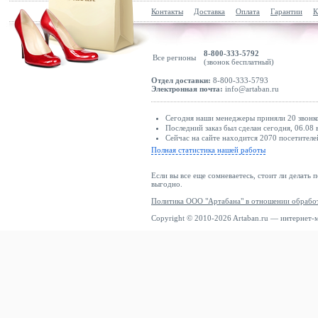
Контакты
Доставка
Оплата
Гарантии
К
8-800-333-5792
Все регионы
(звонок бесплатный)
Отдел доставки:
8-800-333-5793
Электронная почта:
info@artaban.ru
Сегодня наши менеджеры приняли 20 звонко
Последний заказ был сделан сегодня, 06.08 
Сейчас на сайте находится 2070 посетителе
Полная статистика нашей работы
Если вы все еще сомневаетесь, стоит ли делать 
выгодно.
Политика ООО "Артабана" в отношении обрабо
Copyright © 2010-2026 Artaban.ru — интернет-