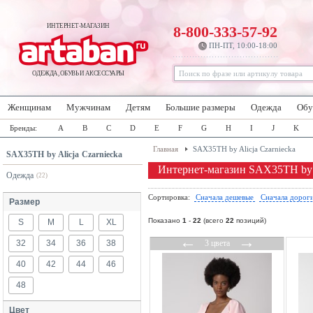
ИНТЕРНЕТ-МАГАЗИН
8-800-333-57-92
ПН-ПТ, 10:00-18:00
ОДЕЖДА, ОБУВЬ И АКСЕССУАРЫ
Женщинам
Мужчинам
Детям
Большие размеры
Одежда
Обу
Бренды:
A
B
C
D
E
F
G
H
I
J
K
Главная
SAX35TH by Alicja Czarniecka
SAX35TH by Alicja Czarniecka
Интернет-магазин SAX35TH by A
Одежда
(22)
Сортировка:
Сначала дешевые
Сначала дорог
Размер
Показано
1
-
22
(всего
22
позиций)
S
M
L
XL
←
→
32
34
36
38
3 цвета
40
42
44
46
48
Цвет