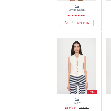
Sea
Блузка-рубашка
нет в наличии
КУПИТЬ
-40%
Sea
Жилет
40 055 ₽
66 770 ₽