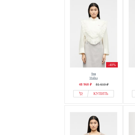
-40%
Sea
Майка
48 960 ₽
81 610 ₽
КУПИТЬ