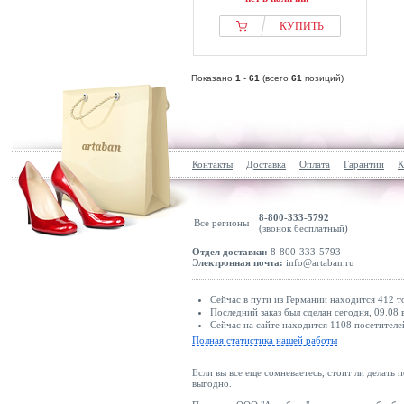
КУПИТЬ
Показано
1
-
61
(всего
61
позиций)
Контакты
Доставка
Оплата
Гарантии
К
8-800-333-5792
Все регионы
(звонок бесплатный)
Отдел доставки:
8-800-333-5793
Электронная почта:
info@artaban.ru
Сейчас в пути из Германии находится 412 т
Последний заказ был сделан сегодня, 09.08 в
Сейчас на сайте находится 1108 посетителе
Полная статистика нашей работы
Если вы все еще сомневаетесь, стоит ли делать 
выгодно.