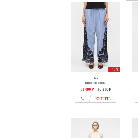
-45%
Sea
Широкие брюки
51 080 ₽
92 210 ₽
КУПИТЬ