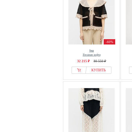
-60%
Sea
Вязаная кофта
32 215 ₽
80 550 ₽
КУПИТЬ