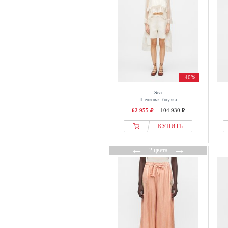
-40%
Sea
Шелковая блузка
62 955 ₽
104 930 ₽
КУПИТЬ
←
→
2 цвета