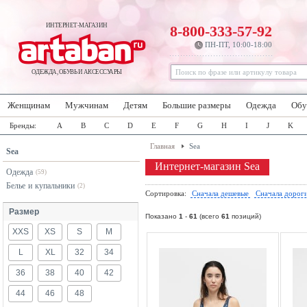
ИНТЕРНЕТ-МАГАЗИН
8-800-333-57-92
ПН-ПТ, 10:00-18:00
ОДЕЖДА, ОБУВЬ И АКСЕССУАРЫ
Женщинам
Мужчинам
Детям
Большие размеры
Одежда
Обу
Бренды:
A
B
C
D
E
F
G
H
I
J
K
Главная
Sea
Sea
Интернет-магазин Sea
Одежда
(59)
Белье и купальники
(2)
Сортировка:
Сначала дешевые
Сначала дорог
Размер
Показано
1
-
61
(всего
61
позиций)
XXS
XS
S
M
L
XL
32
34
36
38
40
42
44
46
48