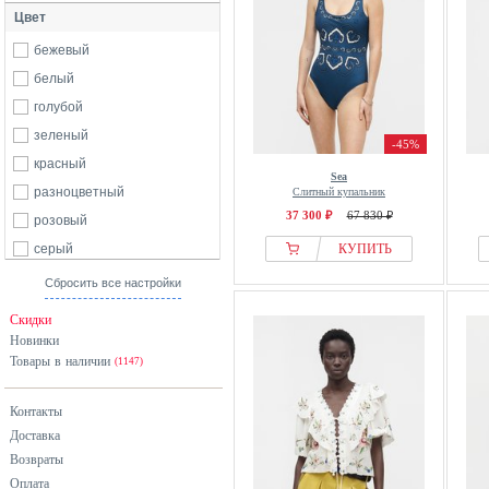
Цвет
бежевый
белый
голубой
зеленый
-45%
красный
Sea
разноцветный
Слитный купальник
37 300 ₽
67 830 ₽
розовый
серый
КУПИТЬ
синий
Сбросить все настройки
хаки
Скидки
черный
Новинки
Товары в наличии
(1147)
Контакты
Доставка
Возвраты
Оплата