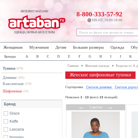
ИНТЕРНЕТ-МАГАЗИН
8-800-333-57-92
ПН-ПТ, 10:00-18:00
ОДЕЖДА, ОБУВЬ И АКСЕССУАРЫ
Женщинам
Мужчинам
Детям
Большие размеры
Одежда
Обу
Бренды:
A
B
C
D
E
F
G
H
I
J
K
Главная
Женская одежда
Разделы от А 
Туники
(678)
Женские шифоновые туники
Длинные
(265)
Классические
(129)
Сортировка:
Сначала дешевые
Сначала дорог
Шифоновые
(13)
Показано
1
-
13
(всего
13
позиций)
Бренд
←
→
5 цветов
Grace
Kaffe
Lascana
Noppies