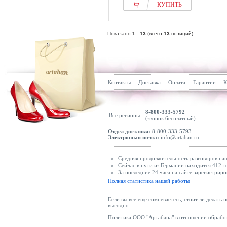
КУПИТЬ
Показано
1
-
13
(всего
13
позиций)
Контакты
Доставка
Оплата
Гарантии
К
8-800-333-5792
Все регионы
(звонок бесплатный)
Отдел доставки:
8-800-333-5793
Электронная почта:
info@artaban.ru
Средняя продолжительность разговоров наш
Сейчас в пути из Германии находится 412 т
За последние 24 часа на сайте зарегистриро
Полная статистика нашей работы
Если вы все еще сомневаетесь, стоит ли делать 
выгодно.
Политика ООО "Артабана" в отношении обрабо