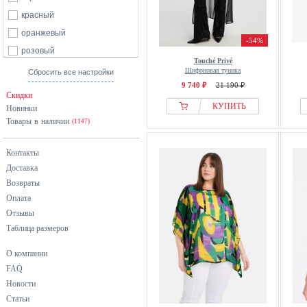
красный
оранжевый
-54%
розовый
Touché Privé
серый
Шифоновая туника
Сбросить все настройки
9 740 ₽
21 190 ₽
синий
Скидки
фиолетовый
КУПИТЬ
Новинки
Товары в наличии
хаки
(1147)
черный
Контакты
Доставка
Возвраты
Оплата
Отзывы
Таблица размеров
О компании
FAQ
Новости
Статьи