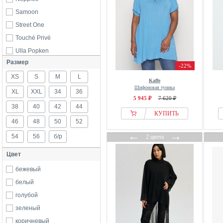
Samoon
Street One
Touché Privé
Ulla Popken
Размер
-22%
XS
S
M
L
Kaffe
Шифоновая туника
XL
XXL
34
36
5 945 ₽
7 620 ₽
38
40
42
44
КУПИТЬ
46
48
50
52
←
→
54
56
б/р
2 цвета
Цвет
бежевый
белый
голубой
зеленый
коричневый