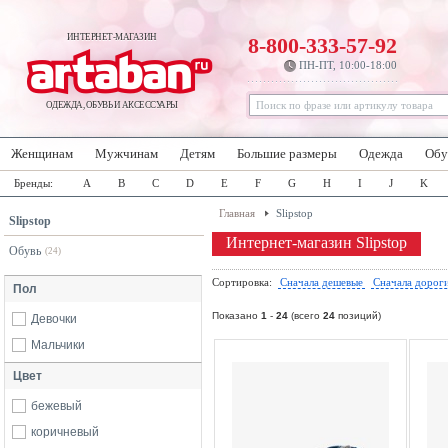
ИНТЕРНЕТ-МАГАЗИН
8-800-333-57-92
ПН-ПТ, 10:00-18:00
ОДЕЖДА, ОБУВЬ И АКСЕССУАРЫ
Женщинам
Мужчинам
Детям
Большие размеры
Одежда
Обу
Бренды:
A
B
C
D
E
F
G
H
I
J
K
Главная
Slipstop
Slipstop
Интернет-магазин Slipstop
Обувь
(24)
Сортировка:
Сначала дешевые
Сначала дорог
Пол
Показано
1
-
24
(всего
24
позиций)
Девочки
Мальчики
Цвет
бежевый
коричневый