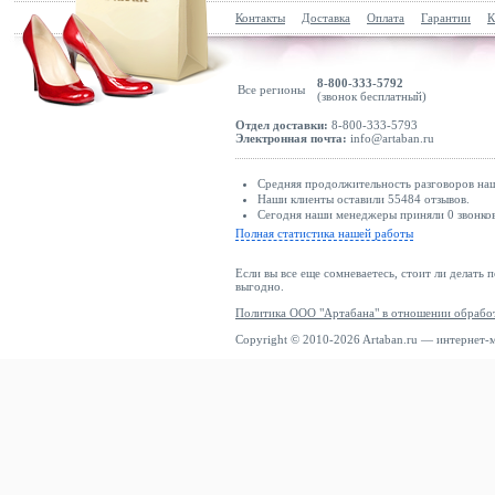
Контакты
Доставка
Оплата
Гарантии
К
8-800-333-5792
Все регионы
(звонок бесплатный)
Отдел доставки:
8-800-333-5793
Электронная почта:
info@artaban.ru
Средняя продолжительность разговоров наши
Наши клиенты оставили 55484 отзывов.
Сегодня наши менеджеры приняли 0 звонков
Полная статистика нашей работы
Если вы все еще сомневаетесь, стоит ли делать 
выгодно.
Политика ООО "Артабана" в отношении обрабо
Copyright © 2010-2026 Artaban.ru — интернет-