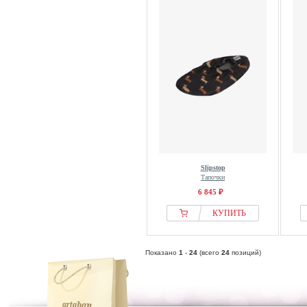
Slipstop
Тапочки
6 845 ₽
КУПИТЬ
Показано
1
-
24
(всего
24
позиций)