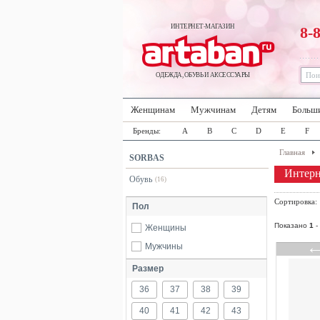
ИНТЕРНЕТ-МАГАЗИН
8-
ОДЕЖДА, ОБУВЬ И АКСЕССУАРЫ
Женщинам
Мужчинам
Детям
Больш
Бренды:
A
B
C
D
E
F
Главная
SORBAS
Интер
Обувь
(16)
Сортировка
Пол
Показано
1
-
Женщины
Мужчины
Размер
36
37
38
39
40
41
42
43