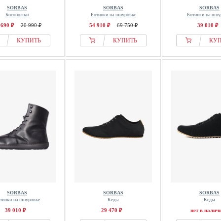
SORBAS
SORBAS
SORBAS
Босоножки
Ботинки на шнуровке
Ботинки на шну
 690 ₽
20 990 ₽
54 910 ₽
69 750 ₽
39 010 ₽
КУПИТЬ
КУПИТЬ
КУ
SORBAS
SORBAS
SORBAS
тинки на шнуровке
Кеды
Кеды
39 010 ₽
29 470 ₽
нет в налич