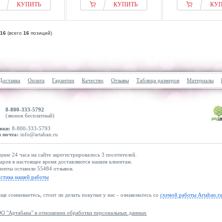
КУПИТЬ
КУПИТЬ
КУ
16
(всего
16
позиций)
Доставка
Оплата
Гарантии
Качество
Отзывы
Таблица размеров
Материалы
8-800-333-5792
(звонок бесплатный)
вки:
8-800-333-5793
 почта:
info@artaban.ru
дние 24 часа на сайте зарегистрировалось 3 посетителей.
аров в настоящее время доставляются нашим клиентам.
енты оставили 55484 отзывов.
истика нашей работы
еще сомневаетесь, стоит ли делать покупки у нас - ознакомьтесь со
схемой работы Artaban.r
О "Артабана" в отношении обработки персональных данных