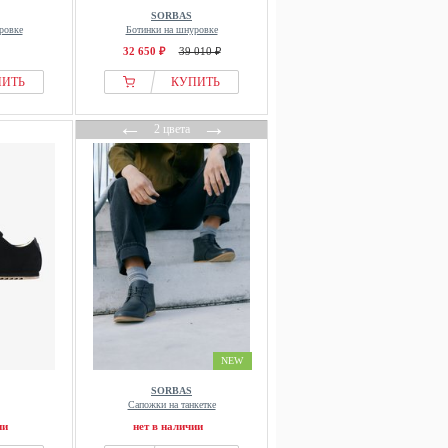
SORBAS
ровке
Ботинки на шнуровке
32 650 ₽
39 010 ₽
ПИТЬ
КУПИТЬ
←
→
2 цвета
NEW
SORBAS
Сапожки на танкетке
ии
нет в наличии