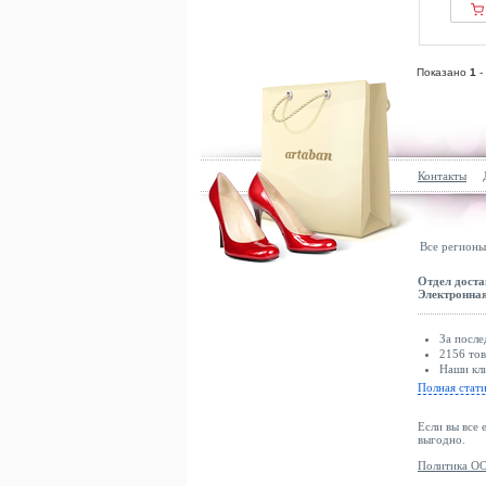
Показано
1
-
Контакты
Все регионы
Отдел доста
Электронная
За после
2156 тов
Наши кли
Полная стат
Если вы все 
выгодно.
Политика ОО