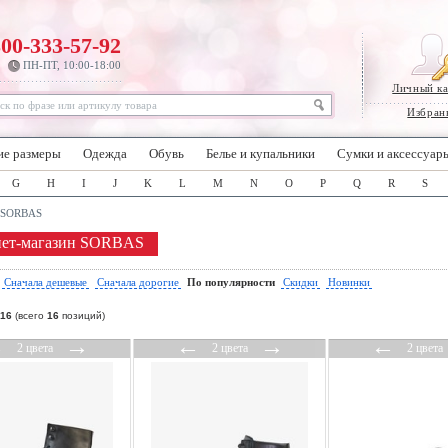
800-333-57-92
ПН-ПТ, 10:00-18:00
Личный к
Избран
ие размеры
Одежда
Обувь
Белье и купальники
Сумки и аксессуар
G
H
I
J
K
L
M
N
O
P
Q
R
S
SORBAS
нет-магазин SORBAS
:
Сначала дешевые
Сначала дорогие
По популярности
Скидки
Новинки
16
(всего
16
позиций)
←
→
←
→
←
2 цвета
2 цвета
2 цвета