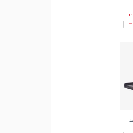
15
Бо