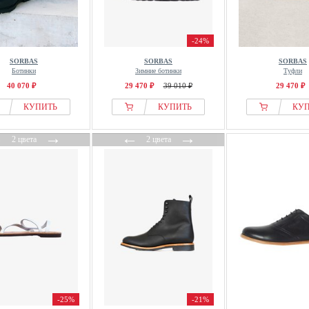
-24%
SORBAS
SORBAS
SORBAS
Ботинки
Зимние ботинки
Туфли
40 070 ₽
29 470 ₽
39 010 ₽
29 470 ₽
КУПИТЬ
КУПИТЬ
КУ
←
→
←
→
2 цвета
2 цвета
-25%
-21%