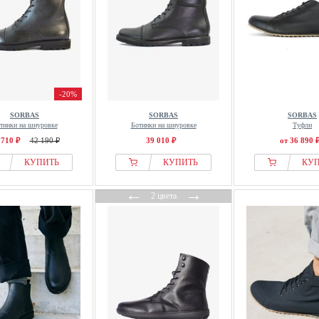
-20%
SORBAS
SORBAS
SORBAS
тинки на шнуровке
Ботинки на шнуровке
Туфли
 710 ₽
42 190 ₽
39 010 ₽
от 36 890 
КУПИТЬ
КУПИТЬ
КУ
←
→
2 цвета