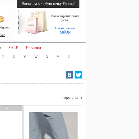
Доставим в любую точку России!
Ваша корзина пока
пуста...
абинет
Схема нашей
работы
ное
ы
SALE
Новинки
T
U
V
W
X
Y
Z
Страницы:
1
→