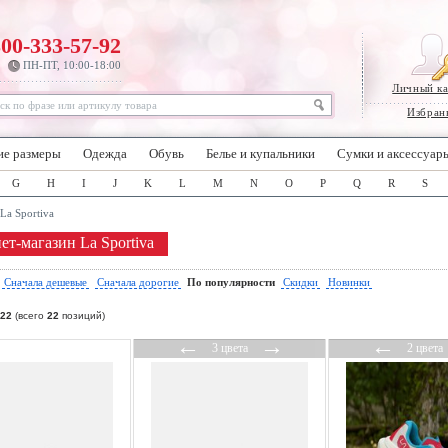
800-333-57-92
ПН-ПТ, 10:00-18:00
Личный к
Избран
ие размеры
Одежда
Обувь
Белье и купальники
Сумки и аксессуар
G
H
I
J
K
L
M
N
O
P
Q
R
S
La Sportiva
ет-магазин La Sportiva
:
Сначала дешевые
Сначала дорогие
По популярности
Скидки
Новинки
22
(всего
22
позиций)
←
→
←
3 цвета
2 цвета