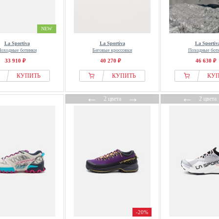
NEW
La Sportiva
La Sportiva
La Sportiv
оходные ботинки
Беговые кроссовки
Походные бот
33 910 ₽
40 270 ₽
46 630 ₽
КУПИТЬ
КУПИТЬ
КУ
←
→
←
2 цвета
2 цвета
-20%