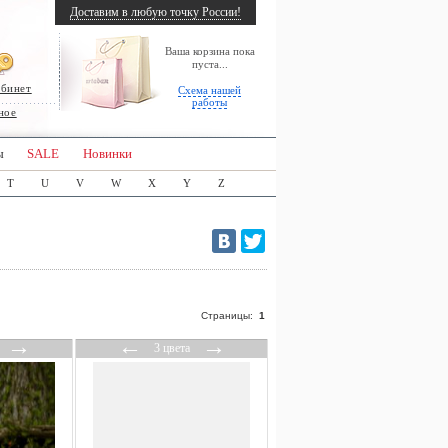
Доставим в любую точку России!
Ваша корзина пока
пуста...
абинет
Схема нашей
работы
ное
ы
SALE
Новинки
T
U
V
W
X
Y
Z
Страницы:
1
→
←
→
3 цвета