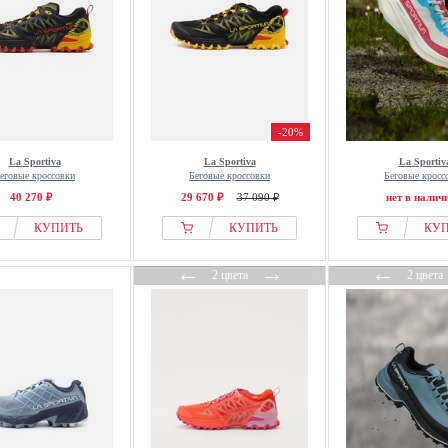
-20%
La Sportiva
La Sportiva
La Sportiv
еговые кроссовки
Беговые кроссовки
Беговые кросс
40 270 ₽
29 670 ₽
37 090 ₽
нет в налич
КУПИТЬ
КУПИТЬ
КУ
←
→
←
2 цвета
2 цвета