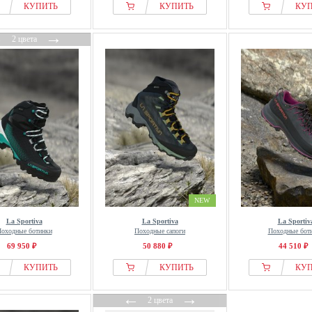
КУПИТЬ
КУПИТЬ
КУ
←
→
2 цвета
NEW
La Sportiva
La Sportiva
La Sportiv
оходные ботинки
Походные сапоги
Походные бот
69 950 ₽
50 880 ₽
44 510 ₽
КУПИТЬ
КУПИТЬ
КУ
←
→
2 цвета