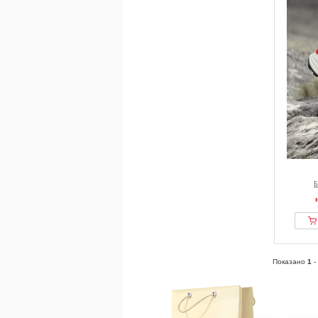
Б
Показано
1
-