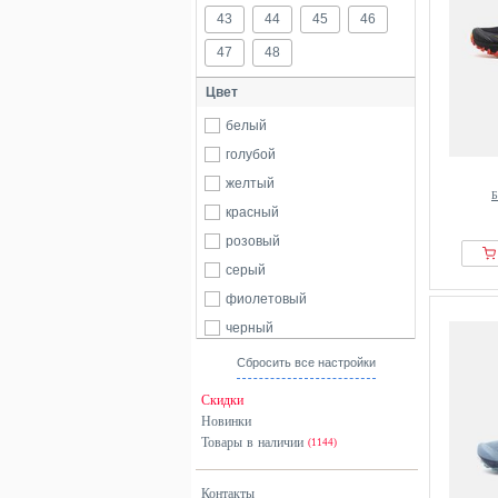
43
44
45
46
47
48
Цвет
белый
голубой
желтый
Б
красный
розовый
серый
фиолетовый
черный
Сбросить все настройки
Скидки
Новинки
Товары в наличии
(1144)
Контакты