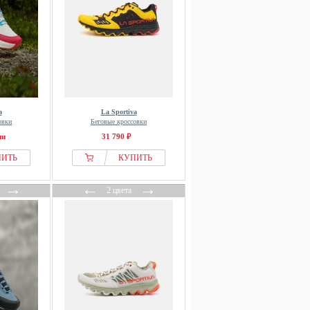
a
La Sportiva
овки
Беговые кроссовки
ии
31 790 ₽
ПИТЬ
КУПИТЬ
→
←
→
2 цвета