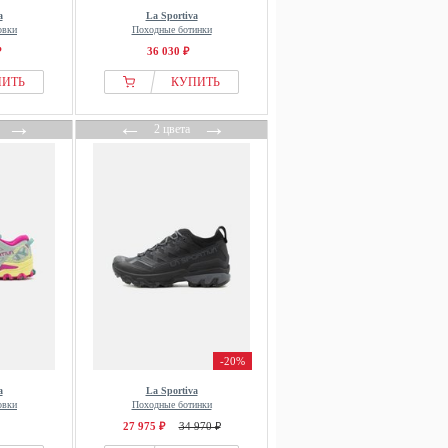
a
La Sportiva
овки
Походные ботинки
₽
36 030 ₽
ПИТЬ
КУПИТЬ
→
←
→
2 цвета
-20%
a
La Sportiva
овки
Походные ботинки
27 975 ₽
34 970 ₽