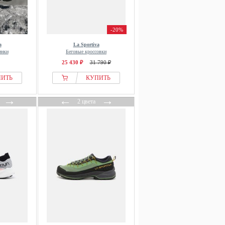
-20%
a
La Sportiva
инки
Беговые кроссовки
25 430 ₽
31 790 ₽
ПИТЬ
КУПИТЬ
→
←
→
2 цвета