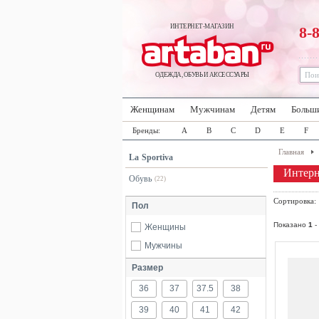
ИНТЕРНЕТ-МАГАЗИН
8-
ОДЕЖДА, ОБУВЬ И АКСЕССУАРЫ
Женщинам
Мужчинам
Детям
Больш
Бренды:
A
B
C
D
E
F
Главная
La Sportiva
Интерн
Обувь
(22)
Сортировка
Пол
Показано
1
-
Женщины
Мужчины
Размер
36
37
37.5
38
39
40
41
42