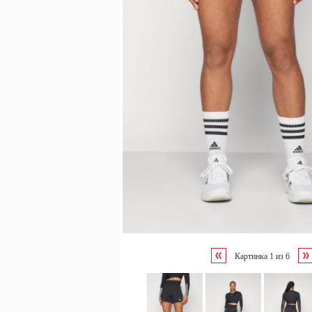
Картинка
1
из
6