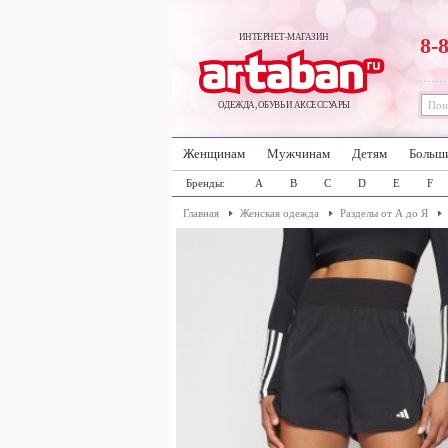
ИНТЕРНЕТ-МАГАЗИН
8-
ОДЕЖДА, ОБУВЬ И АКСЕССУАРЫ
Женщинам
Мужчинам
Детям
Больш
Бренды:
A
B
C
D
E
F
Главная
Женская одежда
Разделы от А до Я