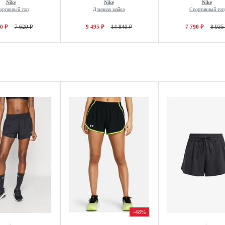
Nike
Nike
Nike
ортивный топ
Длинная майка
Спортивный топ
0 ₽
7 620 ₽
9 495 ₽
14 840 ₽
7 790 ₽
8 935
-48%