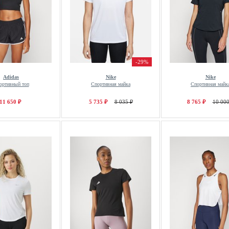
-29%
Adidas
Nike
Nike
ортивный топ
Спортивная майка
Спортивная майк
11 650 ₽
5 735 ₽
8 035 ₽
8 765 ₽
10 000