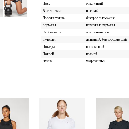
Пояс
эластичный
Высота талии
высокий
Дополнительно
быстрое высыхание
Карманы
накладные карманы
Особенности
эластичный пояс
Функция
дышащий, быстросохнущий
Посадка
нормальный
Покрой
прямой
Длина
укороченный