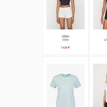
Adidas
Майка
Сп
7 620 ₽