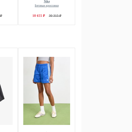
Nike
Беговые кроссовки
 ₽
18 655 ₽
30 315 ₽