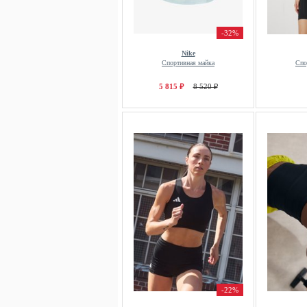
-32%
Nike
Спортивная майка
Спо
5 815 ₽
8 520 ₽
-22%