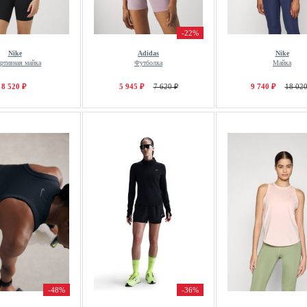
-22%
Nike
Adidas
Nike
ртивная майка
Футболка
Майка
8 520 ₽
5 945 ₽
7 620 ₽
9 740 ₽
18 020
-48%
-36%