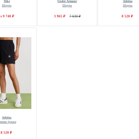
Nike
Under Armour
Adidas
Шорты
Шорты
Шорты
т 9 740 ₽
3 965 ₽
7 630 ₽
8 520 ₽
Adidas
имние брюки
8 520 ₽