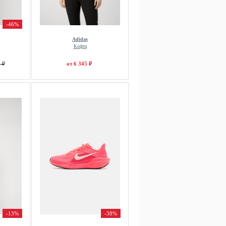
-46%
Adidas
Кофта
 ₽
от 6 345 ₽
-13%
-38%