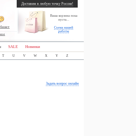
Доставим в любую точку России!
Ваша корзина пока
пуста...
абинет
Схема нашей
работы
ное
ы
SALE
Новинки
T
U
V
W
X
Y
Z
Задать вопрос онлайн