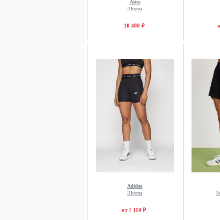
Asics
Шорты
10 480 ₽
о
Adidas
Шорты
З
от 7 110 ₽