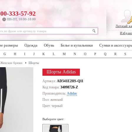
800-333-57-92
ПН-ПТ, 10:00-18:00
Личный к
Избран
ие размеры
Одежда
Обувь
Белье и купальники
Сумки и аксессуар
G
H
I
J
K
L
M
N
O
P
Q
R
S
Женские брюки
Шорты
Шорты Adidas
Артикул:
AD541E2HS-Q11
Код товара:
34098726-Z
Производитель:
Adidas
Пол: женский
Цвет:
черный
Выберите цвет: