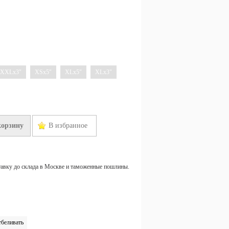
XXLx3"
XSx5"
XLx5"
XLx3"
корзину
В избранное
тавку до склада в Москве и таможенные пошлины.
тбеливать