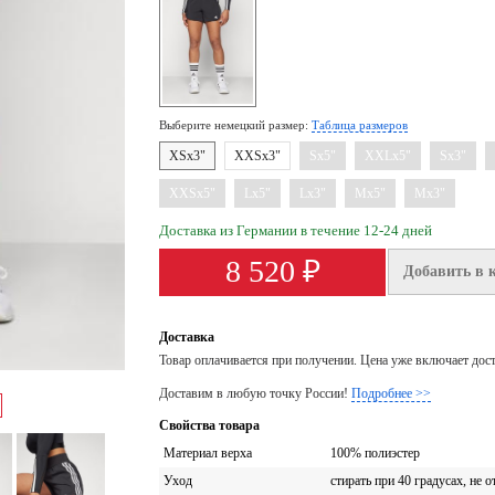
Выберите немецкий размер:
Таблица размеров
XSx3"
XXSx3"
Sx5"
XXLx5"
Sx3"
XXSx5"
Lx5"
Lx3"
Mx5"
Mx3"
Доставка из Германии в течение 12-24 дней
8 520 ₽
Добавить в 
Доставка
Товар оплачивается при получении. Цена уже включает дос
Доставим в любую точку России!
Подробнее >>
Свойства товара
Материал верха
100% полиэстер
Уход
стирать при 40 градусах, не о