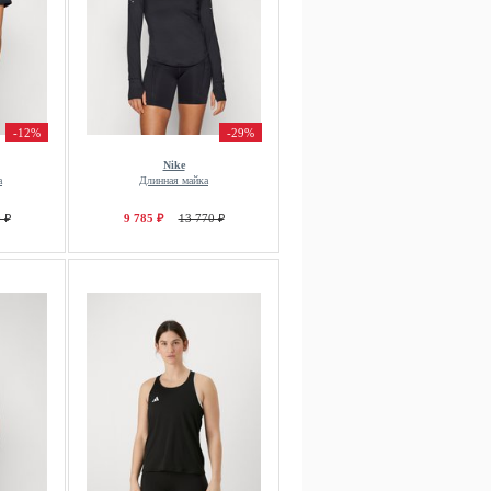
-12%
-29%
Nike
а
Длинная майка
 ₽
9 785 ₽
13 770 ₽