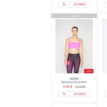
КУПИТЬ
←
→
2 цвета
-16%
Stronger
Бюстгальтер без косточек
9 595 ₽
11 415 ₽
КУПИТЬ