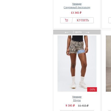
Stronger
Спортивный бюстгальтер
13 345 ₽
КУПИТЬ
←
→
2 цвета
-16%
Stronger
Шорты
9 595 ₽
11 415 ₽