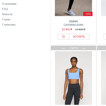
О компании
FAQ
Новости
-16%
Статьи
Stronger
Статистика
Спортивные штаны
12 455 ₽
14 830 ₽
КУПИТЬ
←
→
2 цвета