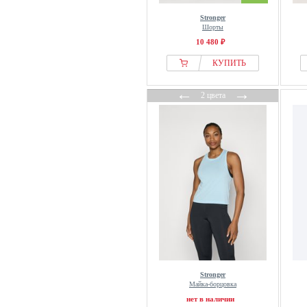
Stronger
Шорты
10 480 ₽
КУПИТЬ
←
→
2 цвета
Stronger
Майка-борцовка
нет в наличии