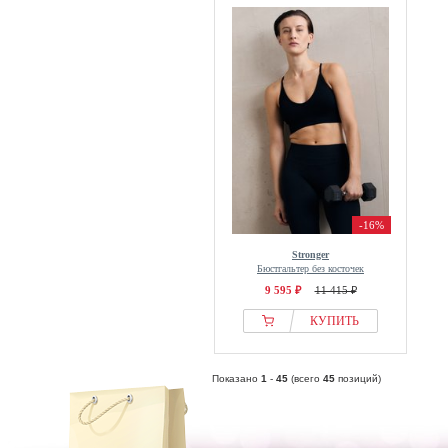
-16%
Stronger
Бюстгальтер без косточек
9 595 ₽
11 415 ₽
КУПИТЬ
Показано
1
-
45
(всего
45
позиций)