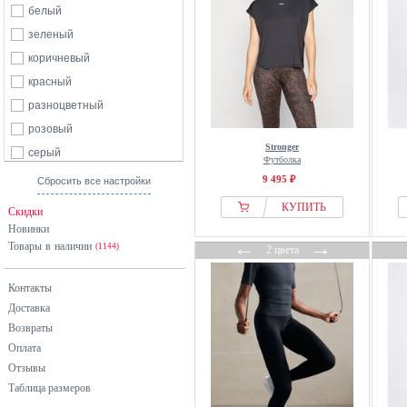
белый
зеленый
коричневый
красный
разноцветный
розовый
Stronger
серый
Футболка
синий
9 495 ₽
Сбросить все настройки
фиолетовый
КУПИТЬ
Скидки
черный
Новинки
←
→
Товары в наличии
(1144)
2 цвета
Контакты
Доставка
Возвраты
Оплата
Отзывы
Таблица размеров