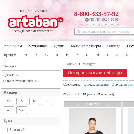
ИНТЕРНЕТ-МАГАЗИН
8-800-333-57-92
ПН-ПТ, 10:00-18:00
ОДЕЖДА, ОБУВЬ И АКСЕССУАРЫ
Женщинам
Мужчинам
Детям
Большие размеры
Одежда
Обу
Бренды:
A
B
C
D
E
F
G
H
I
J
K
Главная
Stronger
Stronger
Интернет-магазин Stronger
Одежда
(31)
Белье и купальники
(14)
Сортировка:
Сначала дешевые
Сначала дорог
Размер
Показано
1
-
45
(всего
45
позиций)
XS
S
M
L
←
→
6 цветов
XL
XXL
Цвет
бежевый