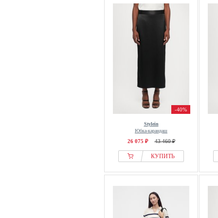
-40%
Stylein
Юбка-карандаш
26 075 ₽
43 460 ₽
КУПИТЬ