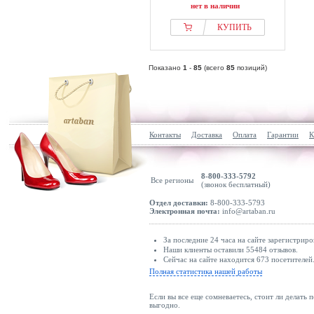
нет в наличии
КУПИТЬ
Показано
1
-
85
(всего
85
позиций)
Контакты
Доставка
Оплата
Гарантии
К
8-800-333-5792
Все регионы
(звонок бесплатный)
Отдел доставки:
8-800-333-5793
Электронная почта:
info@artaban.ru
За последние 24 часа на сайте зарегистриро
Наши клиенты оставили 55484 отзывов.
Сейчас на сайте находится 673 посетителей
Полная статистика нашей работы
Если вы все еще сомневаетесь, стоит ли делать 
выгодно.