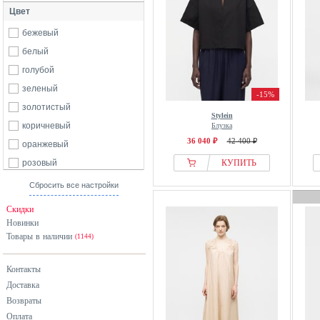
Цвет
бежевый
белый
голубой
зеленый
-15%
золотистый
Stylein
коричневый
Блузка
36 040 ₽
42 400 ₽
оранжевый
розовый
КУПИТЬ
серый
Сбросить все настройки
синий
Скидки
черный
Новинки
Товары в наличии
(1144)
Контакты
Доставка
Возвраты
Оплата