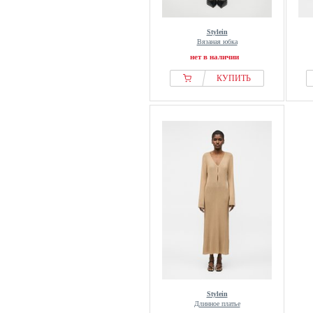
Stylein
Вязаная юбка
нет в наличии
КУПИТЬ
Stylein
Длинное платье