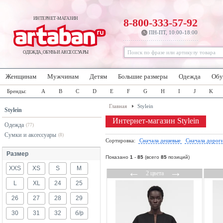
ИНТЕРНЕТ-МАГАЗИН
8-800-333-57-92
ПН-ПТ, 10:00-18:00
ОДЕЖДА, ОБУВЬ И АКСЕССУАРЫ
Женщинам
Мужчинам
Детям
Большие размеры
Одежда
Обу
Бренды:
A
B
C
D
E
F
G
H
I
J
K
Главная
Stylein
Stylein
Интернет-магазин Stylein
Одежда
(77)
Сумки и аксессуары
(8)
Сортировка:
Сначала дешевые
Сначала дорог
Размер
Показано
1
-
85
(всего
85
позиций)
XXS
XS
S
M
←
→
2 цвета
L
XL
24
25
26
27
28
29
30
31
32
б/р