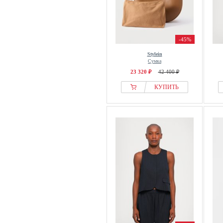
-45%
Stylein
Сумка
23 320 ₽
42 400 ₽
КУПИТЬ