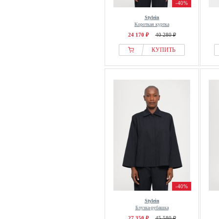
-40%
Stylein
Короткая куртка
24 170 ₽
40 280 ₽
КУПИТЬ
-40%
Stylein
Блузка-рубашка
27 350 ₽
45 580 ₽