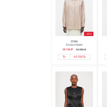
-40%
Stylein
Блузка-рубашка
30 530 ₽
50 880 ₽
КУПИТЬ