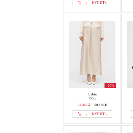
КУПИТЬ
-60%
Stylein
Юбка
20 350 ₽
50 880 ₽
КУПИТЬ