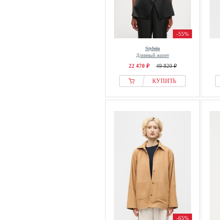
-55%
Stylein
Длинный жилет
22 470 ₽
49 820 ₽
КУПИТЬ
-65%