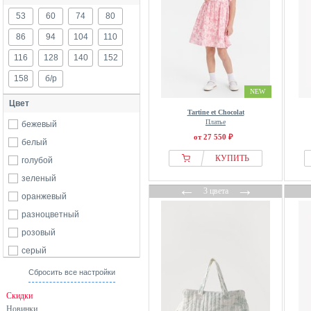
53
60
74
80
86
94
104
110
116
128
140
152
158
б/р
NEW
Цвет
Tartine et Chocolat
Платье
бежевый
от 27 550 ₽
белый
КУПИТЬ
голубой
зеленый
←
→
3 цвета
оранжевый
разноцветный
розовый
серый
синий
Сбросить все настройки
Скидки
Новинки