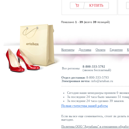
КУПИТЬ
Показано
1
-
39
(всего
39
позиций)
Контакты
Доставка
Оплата
Гарантии
К
8-800-333-5792
Все регионы
(звонок бесплатный)
Отдел доставки:
8-800-333-5793
Электронная почта:
info@artaban.ru
Сегодня наши менеджеры приняли 0 звонков
За последние 24 часа было заказано 51 това
За последние 24 часа сделано 39 заказов.
Полная статистика нашей работы
Если вы все еще сомневаетесь, стоит ли делать 
выгодно.
Политика ООО "Артабана" в отношении обрабо