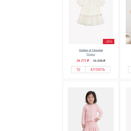
-36%
Tartine et Chocolat
Платье
26 275 ₽
41 330 ₽
КУПИТЬ