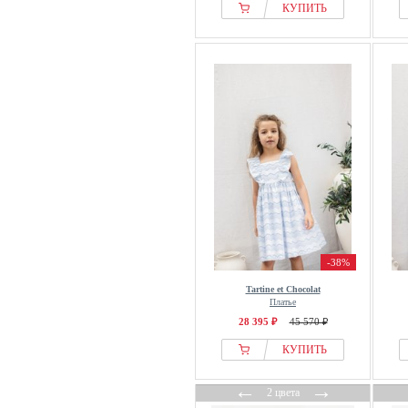
КУПИТЬ
-38%
Tartine et Chocolat
Платье
28 395 ₽
45 570 ₽
КУПИТЬ
←
→
2 цвета