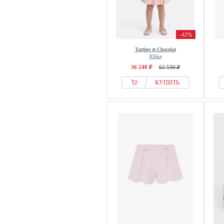
-42%
Tartine et Chocolat
Юбка
36 240 ₽
62 530 ₽
КУПИТЬ