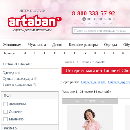
ИНТЕРНЕТ-МАГАЗИН
8-800-333-57-92
ПН-ПТ, 10:00-18:00
ОДЕЖДА, ОБУВЬ И АКСЕССУАРЫ
Женщинам
Мужчинам
Детям
Большие размеры
Одежда
Обу
Бренды:
A
B
C
D
E
F
G
H
I
J
K
Главная
Tartine et Chocolat
Tartine et Chocolat
Интернет-магазин Tartine et Cho
Одежда
(34)
Сумки и аксессуары
(3)
Сортировка:
Сначала дешевые
Сначала дорог
Белье и купальники
(2)
Показано
1
-
39
(всего
39
позиций)
Пол
←
→
2 цвета
Женщины
Девочки
Мальчики
Размер