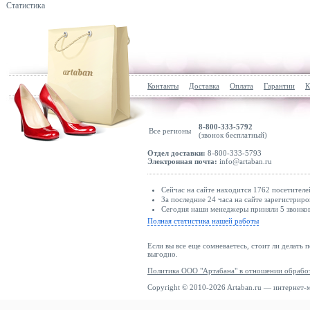
Статистика
Контакты
Доставка
Оплата
Гарантии
К
8-800-333-5792
Все регионы
(звонок бесплатный)
Отдел доставки:
8-800-333-5793
Электронная почта:
info@artaban.ru
Сейчас на сайте находится 1762 посетителе
За последние 24 часа на сайте зарегистриро
Сегодня наши менеджеры приняли 5 звонков
Полная статистика нашей работы
Если вы все еще сомневаетесь, стоит ли делать 
выгодно.
Политика ООО "Артабана" в отношении обрабо
Copyright © 2010-2026 Artaban.ru — интернет-