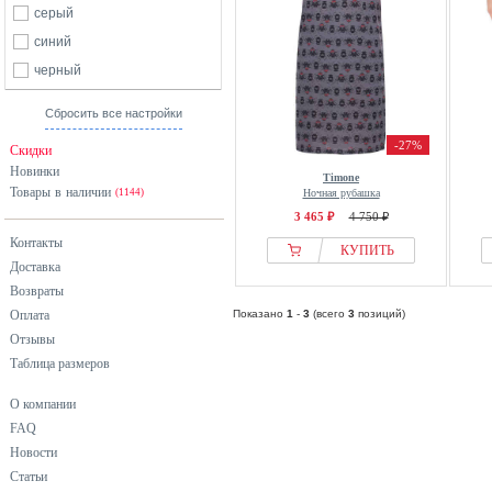
серый
синий
черный
Сбросить все настройки
-27%
Скидки
Новинки
Timone
Товары в наличии
(1144)
Ночная рубашка
3 465 ₽
4 750 ₽
Контакты
КУПИТЬ
Доставка
Возвраты
Оплата
Показано
1
-
3
(всего
3
позиций)
Отзывы
Таблица размеров
О компании
FAQ
Новости
Статьи