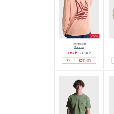
-27%
Trendsplant
Лонгслив
8 360 ₽
11 425 ₽
КУПИТЬ