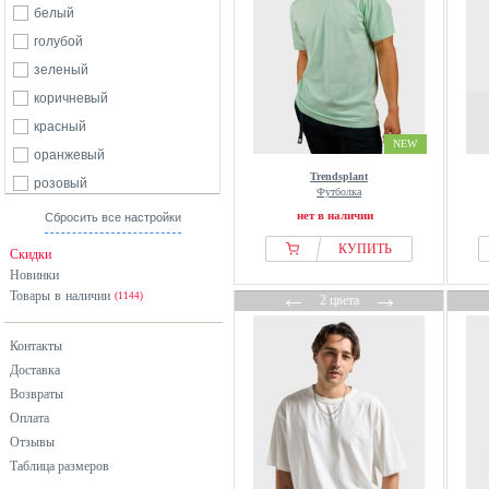
белый
голубой
зеленый
коричневый
красный
NEW
оранжевый
Trendsplant
розовый
Футболка
серый
нет в наличии
Сбросить все настройки
синий
КУПИТЬ
Скидки
фиолетовый
Новинки
←
→
Товары в наличии
хаки
(1144)
2 цвета
черный
Контакты
Доставка
Возвраты
Оплата
Отзывы
Таблица размеров