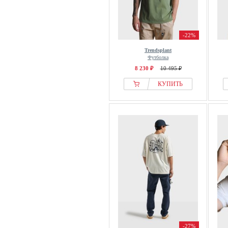
-22%
Trendsplant
Футболка
8 230 ₽
10 495 ₽
КУПИТЬ
-27%