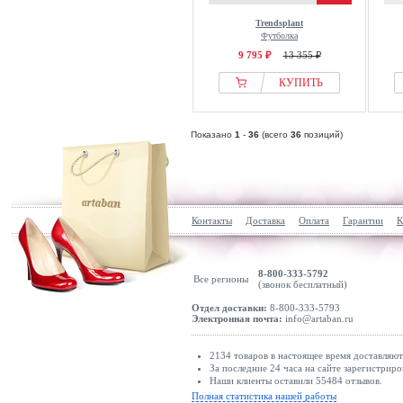
Trendsplant
Футболка
9 795 ₽
13 355 ₽
КУПИТЬ
Показано
1
-
36
(всего
36
позиций)
Контакты
Доставка
Оплата
Гарантии
К
8-800-333-5792
Все регионы
(звонок бесплатный)
Отдел доставки:
8-800-333-5793
Электронная почта:
info@artaban.ru
2134 товаров в настоящее время доставляю
За последние 24 часа на сайте зарегистриро
Наши клиенты оставили 55484 отзывов.
Полная статистика нашей работы