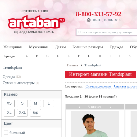
ИНТЕРНЕТ-МАГАЗИН
8-800-333-57-92
ПН-ПТ, 10:00-18:00
ОДЕЖДА, ОБУВЬ И АКСЕССУАРЫ
Женщинам
Мужчинам
Детям
Большие размеры
Одежда
Обу
Бренды:
A
B
C
D
E
F
G
H
I
J
K
Главная
Trendsplant
Trendsplant
Интернет-магазин Trendsplant
Одежда
(33)
Сумки и аксессуары
(3)
Сортировка:
Сначала дешевые
Сначала дорог
Размер
Показано
1
-
36
(всего
36
позиций)
XS
S
M
L
←
→
6 цветов
XL
XXL
б/р
Цвет
бежевый