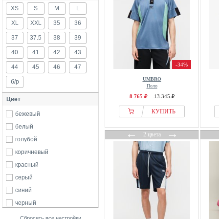
XS
S
M
L
XL
XXL
35
36
37
37.5
38
39
40
41
42
43
-34%
44
45
46
47
UMBRO
б/р
Поло
8 765 ₽
13 345 ₽
Цвет
КУПИТЬ
бежевый
белый
←
→
2 цвета
голубой
коричневый
красный
серый
синий
черный
Сбросить все настройки