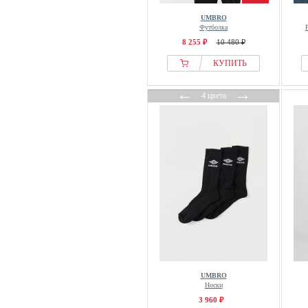
UMBRO
Футболка
8 255 ₽
10 480 ₽
КУПИТЬ
←
→
4 цвета
UMBRO
Носки
3 960 ₽