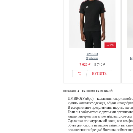
-22%
UMBRO
Футболка
Бр
7 620 ₽
9 740 ₽
КУПИТЬ
Показано
1
-
52
(всего
52
позиций)
UMBRO(Умбро) – коллекция спортивной од
купить комплект одежды, обуви и подобра
В ассортименте представлены шорты, легги
Если вы собираетесь с друзьями организов
нашем интернет магазине artaban.ru совсе
Сделанная из натуральной кожи, она комфо
обувь для спорта на нашем сайте, и вы ст
великолепного бренда! Доставка займет все