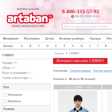
ИНТЕРНЕТ-МАГАЗИН
8-800-333-57-92
ПН-ПТ, 10:00-18:00
ОДЕЖДА, ОБУВЬ И АКСЕССУАРЫ
Женщинам
Мужчинам
Детям
Большие размеры
Одежда
Обу
Бренды:
A
B
C
D
E
F
G
H
I
J
K
Главная
UMBRO
UMBRO
Интернет-магазин UMBRO
Одежда
(38)
Обувь
(10)
Сортировка:
Сначала дешевые
Сначала дорог
Белье и купальники
(2)
Сумки и аксессуары
(2)
Показано
1
-
52
(всего
52
позиций)
←
→
2 цвета
Пол
Женщины
Мужчины
Размер