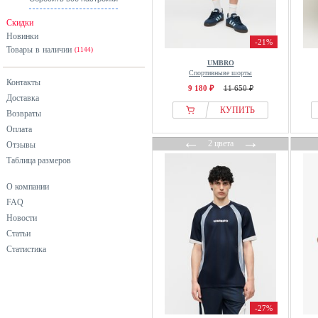
Скидки
Новинки
-21%
Товары в наличии
(1144)
UMBRO
Спортивныве шорты
Контакты
9 180 ₽
11 650 ₽
Доставка
КУПИТЬ
Возвраты
Оплата
←
→
2 цвета
Отзывы
Таблица размеров
О компании
FAQ
Новости
Статьи
Статистика
-27%