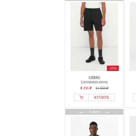
-29%
UMBRO
Спортивныве шорты
8 255 ₽
11 650 ₽
КУПИТЬ
←
→
4 цвета