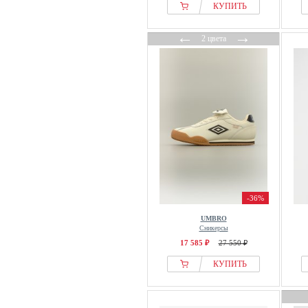
КУПИТЬ
←
→
2 цвета
-36%
UMBRO
Сникерсы
17 585 ₽
27 550 ₽
КУПИТЬ