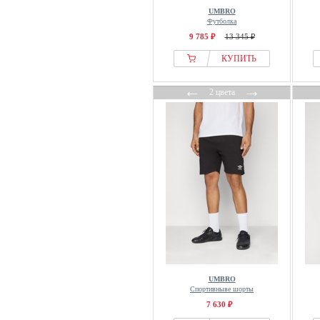
UMBRO
Футболка
9 785 ₽
13 345 ₽
КУПИТЬ
←
→
2 цвета
UMBRO
Спортивныве шорты
7 630 ₽