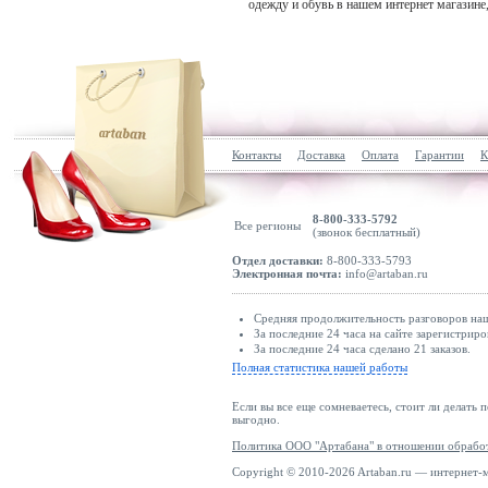
одежду и обувь в нашем интернет магазине
Контакты
Доставка
Оплата
Гарантии
К
8-800-333-5792
Все регионы
(звонок бесплатный)
Отдел доставки:
8-800-333-5793
Электронная почта:
info@artaban.ru
Средняя продолжительность разговоров наш
За последние 24 часа на сайте зарегистриро
За последние 24 часа сделано 21 заказов.
Полная статистика нашей работы
Если вы все еще сомневаетесь, стоит ли делать 
выгодно.
Политика ООО "Артабана" в отношении обрабо
Copyright © 2010-2026 Artaban.ru — интернет-