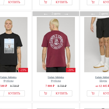
КУПИТЬ
КУПИТЬ
КУ
←
→
←
2 цвета
2 цвета
-23%
-20%
Unfair Athletics
Unfair Athletics
Unfair Athlet
Футболка
Футболка
Шорты
 500 ₽
9 730 ₽
7 800 ₽
9 750 ₽
от 12 445 
КУПИТЬ
КУПИТЬ
КУ