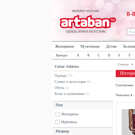
ИНТЕРНЕТ-МАГАЗИН
8-
ОДЕЖДА, ОБУВЬ И АКСЕССУАРЫ
Женщинам
Мужчинам
Детям
Больш
Бренды:
A
B
C
D
E
F
Главная
Unfair Athletics
Интерне
Одежда
(73)
Сумки и аксессуары
(5)
Сортировка
Обувь
(1)
Белье и купальники
(1)
Показано
1
-
Пол
Женщины
Мужчины
Размер