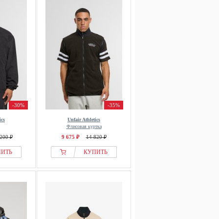
-30%
-35%
ics
Unfair Athletics
Флисовая куртка
200 ₽
9 675 ₽
14 820 ₽
ПИТЬ
КУПИТЬ