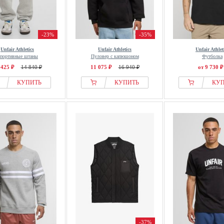
-23%
-35%
Unfair Athletics
Unfair Athletics
Unfair Athlet
портивные штаны
Пуловер с капюшоном
Футболка
 425 ₽
14 840 ₽
11 075 ₽
16 940 ₽
от 9 730 ₽
КУПИТЬ
КУПИТЬ
КУ
-37%