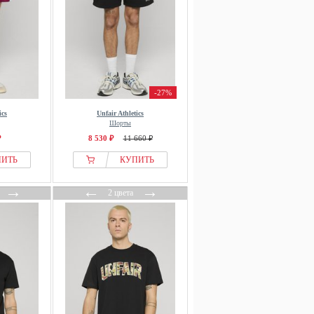
-27%
ics
Unfair Athletics
Шорты
₽
8 530 ₽
11 660 ₽
ПИТЬ
КУПИТЬ
→
←
→
2 цвета