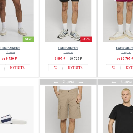
NEW
-17%
Unfair Athletics
Unfair Athletics
Unfair Athlet
Шорты
Шорты
Шорты
от 9 750 ₽
8 895 ₽
10 725 ₽
от 10 705 
КУПИТЬ
КУПИТЬ
КУ
←
→
←
2 цвета
3 цвета