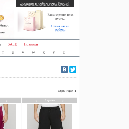
Доставим в любую точку России!
Ваша корзина пока
пуста...
абинет
Схема нашей
работы
ное
ы
SALE
Новинки
T
U
V
W
X
Y
Z
Страницы:
1
→
←
→
2 цвета