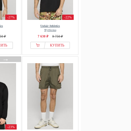
-27%
-22%
ics
Unfair Athletics
Футболка
50 ₽
7 630 ₽
9 750 ₽
ПИТЬ
КУПИТЬ
→
-23%