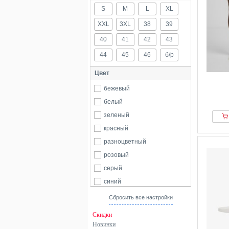
S
M
L
XL
XXL
3XL
38
39
40
41
42
43
44
45
46
б/р
Цвет
бежевый
белый
зеленый
красный
разноцветный
розовый
серый
синий
фиолетовый
Сбросить все настройки
хаки
Скидки
черный
Новинки