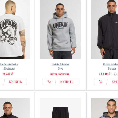
Unfair Athletics
Unfair Athletics
Unfair Athlet
Футболка
Худи
Куртка
9 730 ₽
нет в наличии
14 840 ₽
21 
КУПИТЬ
КУПИТЬ
КУ