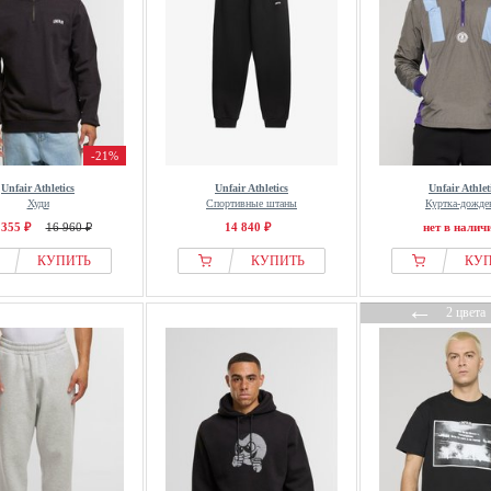
-21%
Unfair Athletics
Unfair Athletics
Unfair Athlet
Худи
Спортивные штаны
Куртка-дожде
 355 ₽
16 960 ₽
14 840 ₽
нет в налич
КУПИТЬ
КУПИТЬ
КУ
←
2 цвета