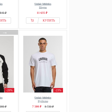
ics
Unfair Athletics
Шорты
840 ₽
11 635 ₽
ПИТЬ
КУПИТЬ
→
-20%
-23%
ics
Unfair Athletics
Футболка
080 ₽
7 500 ₽
9 730 ₽