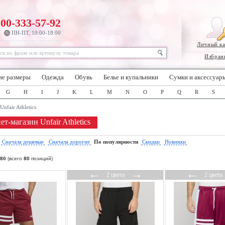
800-333-57-92
ПН-ПТ, 10:00-18:00
Личный к
Избран
ие размеры
Одежда
Обувь
Белье и купальники
Сумки и аксессуар
G
H
I
J
K
L
M
N
O
P
Q
R
S
Unfair Athletics
т-магазин Unfair Athletics
:
Сначала дешевые
Сначала дорогие
По популярности
Скидки
Новинки
80
(всего
80
позиций)
←
→
←
2 цвета
2 цвета