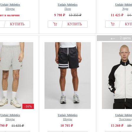
Unfair Athletics
Unfair Athletics
Unfair Athlet
Шорты
Поло
Худи
нет в наличии
9 790 ₽
13 355 ₽
11 425 ₽
14 
КУПИТЬ
КУПИТЬ
КУ
←
2 цвета
-16%
Unfair Athletics
Unfair Athletics
Unfair Athlet
Шорты
Шорты
Толстовка
790 ₽
11 635 ₽
10 705 ₽
15 260 ₽
19 