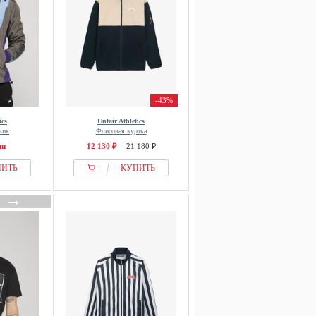
-43%
ics
Unfair Athletics
вик
Флисовая куртка
ии
12 130 ₽
21 180 ₽
ПИТЬ
КУПИТЬ
→