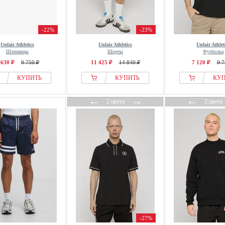
-22%
-23%
Unfair Athletics
Unfair Athletics
Unfair Athlet
Шлепанцы
Шорты
Футболка
 630 ₽
9 750 ₽
11 425 ₽
14 840 ₽
7 120 ₽
9 7
КУПИТЬ
КУПИТЬ
КУ
←
→
←
2 цвета
2 цвета
-27%