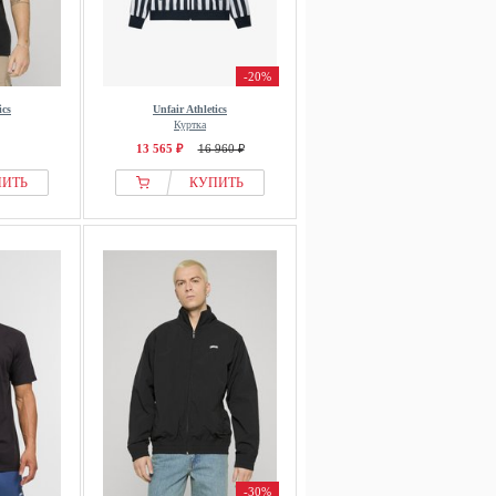
-20%
ics
Unfair Athletics
Куртка
13 565 ₽
16 960 ₽
ПИТЬ
КУПИТЬ
-30%