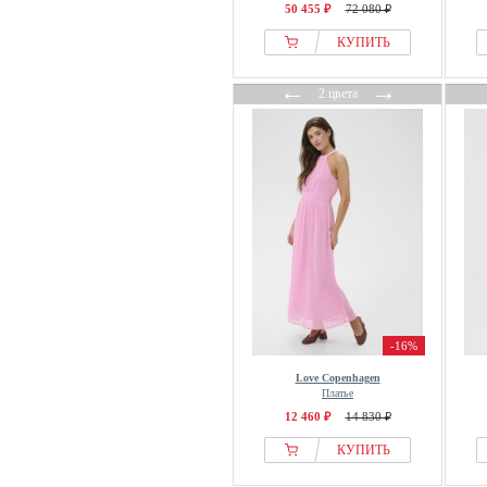
50 455 ₽
72 080 ₽
КУПИТЬ
←
→
2 цвета
-16%
Love Copenhagen
Платье
12 460 ₽
14 830 ₽
КУПИТЬ