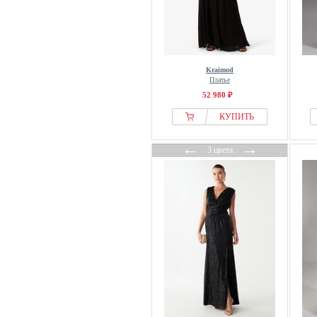
NAOKO
Needle & Thread
Next
Nicowa
Kraimod
Noella
Платье
52 980 ₽
Norma Kamali
OFFICINE GENERALE
КУПИТЬ
Oltre
←
→
3 цвета
OMBRE
Only
OW COLLECTION
OXXO
Pain de Sucre
Persona by Marina Rinaldi
Pieces
Proenza Schouler
PYL