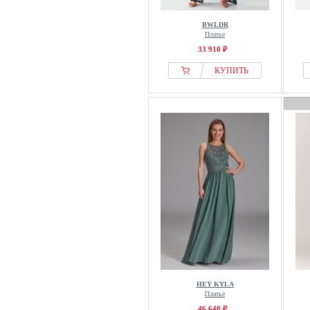
BWLDR
Платье
33 910 ₽
КУПИТЬ
HEY KYLA
Платье
46 640 ₽