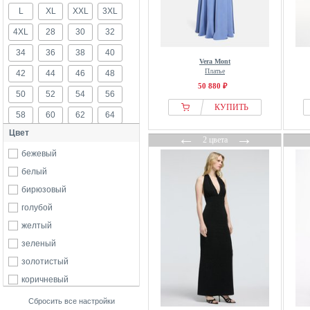
Anna October
L
XL
XXL
3XL
Apart
4XL
28
30
32
Apricot
34
36
38
40
Armani Exchange
Vera Mont
Платье
42
44
46
48
Bardot
50 880 ₽
50
52
54
56
BEAUUT
КУПИТЬ
58
60
62
64
Bershka
Цвет
BIZUU
←
→
68
74
80
86
2 цвета
BOSS
бежевый
Bruuns Bazaar
белый
Bubbleroom
бирюзовый
BWLDR
голубой
BY IC
желтый
By Malene Birger
зеленый
Calvin Klein
золотистый
Cellbes of Sweden
коричневый
CHIC by Lirette
красный
Сбросить все настройки