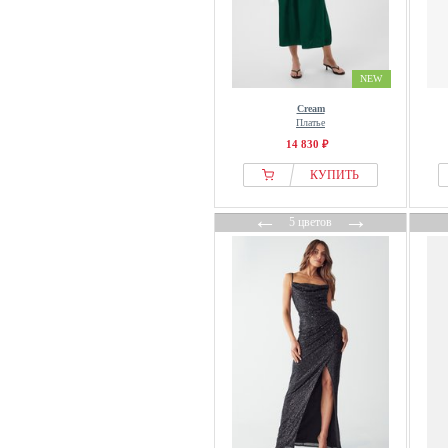
NEW
Cream
Платье
14 830 ₽
КУПИТЬ
←
→
5 цветов