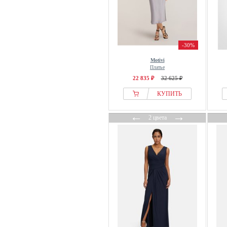
-30%
Motivi
Платье
22 835 ₽
32 625 ₽
КУПИТЬ
←
→
2 цвета