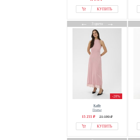
КУПИТЬ
←
→
3 цвета
-28%
Kaffe
Платье
15 255 ₽
21 190 ₽
КУПИТЬ