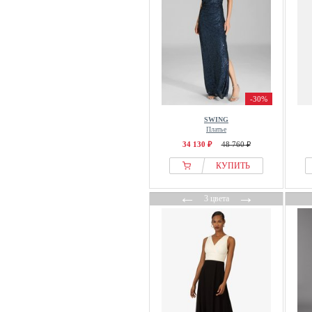
Love Copenhagen
Madeleine
Malina
Mango
Marc Cain
-30%
Marella
Marie Lund
SWING
Платье
Maryisa
34 130 ₽
48 760 ₽
MAX&Co.
КУПИТЬ
Michael Kors
MIRONS
←
→
3 цвета
Missoni
modström
MORGAN
Motivi
MUNTHE
NA-KD