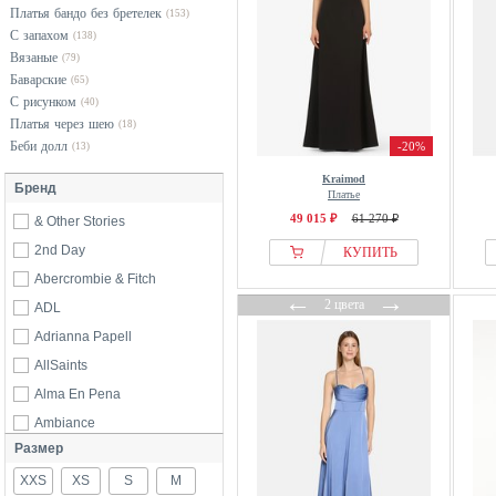
Платья бандо без бретелек
(153)
С запахом
(138)
Вязаные
(79)
Баварские
(65)
С рисунком
(40)
Платья через шею
(18)
Беби долл
-20%
(13)
Kraimod
Бренд
Платье
49 015 ₽
61 270 ₽
& Other Stories
2nd Day
КУПИТЬ
Abercrombie & Fitch
←
→
2 цвета
ADL
Adrianna Papell
AllSaints
Alma En Pena
Ambiance
Размер
Ana Alcazar
XXS
Anna Field
XS
S
M