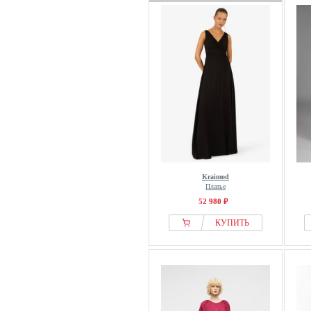
WAL G.
WE Fashion
Willa
YAS
Yours Clothing
Kraimod
Платье
52 980 ₽
КУПИТЬ