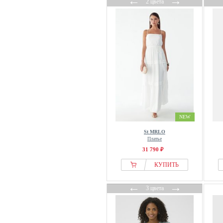
←
→
2 цвета
NEW
St MRLO
Платье
31 790 ₽
КУПИТЬ
←
→
3 цвета