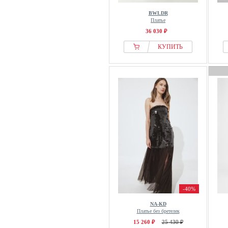
Reiss
BWLDR
Rinascimento
Платье
Roberto Cavalli
36 030 ₽
Roco Fashion
КУПИТЬ
Roksanda
Rosemunde
Saint Tropez
Samsøe Samsøe
sandro
SAX35TH by Alicja Czarniecka
Seasalt Cornwall
Selected
Seraphine
Sheego
St MRLO
-40%
Staud
NA-KD
Платье без бретелек
Stylein
15 260 ₽
25 430 ₽
SWING