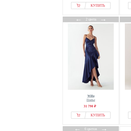
КУПИТЬ
Ted Baker
THE-ARE
←
→
2 цвета
Tiger of Sweden
Tommy Hilfiger
TOPSHOP
Tory Burch
Touché Privé
TOVE
True Decadence
Trussardi
Ulla Popken
Vera Mont
Willa
Vero Moda
Платье
Victoria Beckham
31 790 ₽
Vila
КУПИТЬ
WAL G PETITE
←
→
WAL G TALL
6 цветов