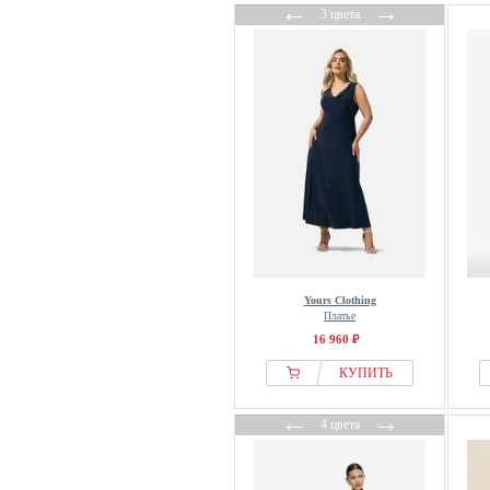
←
→
3 цвета
Yours Clothing
Платье
16 960 ₽
КУПИТЬ
←
→
4 цвета