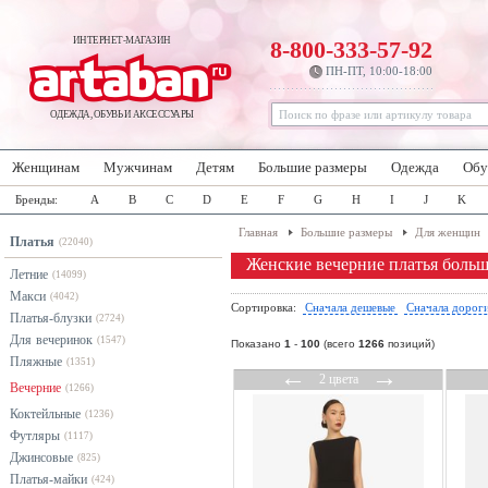
ИНТЕРНЕТ-МАГАЗИН
8-800-333-57-92
ПН-ПТ, 10:00-18:00
ОДЕЖДА, ОБУВЬ И АКСЕССУАРЫ
Женщинам
Мужчинам
Детям
Большие размеры
Одежда
Обу
Бренды:
A
B
C
D
E
F
G
H
I
J
K
Главная
Большие размеры
Для женщин
Платья
(22040)
Женские вечерние платья больш
Летние
(14099)
Макси
(4042)
Сортировка:
Сначала дешевые
Сначала дорог
Платья-блузки
(2724)
Для вечеринок
(1547)
Показано
1
-
100
(всего
1266
позиций)
Пляжные
(1351)
←
→
2 цвета
Вечерние
(1266)
Коктейльные
(1236)
Футляры
(1117)
Джинсовые
(825)
Платья-майки
(424)