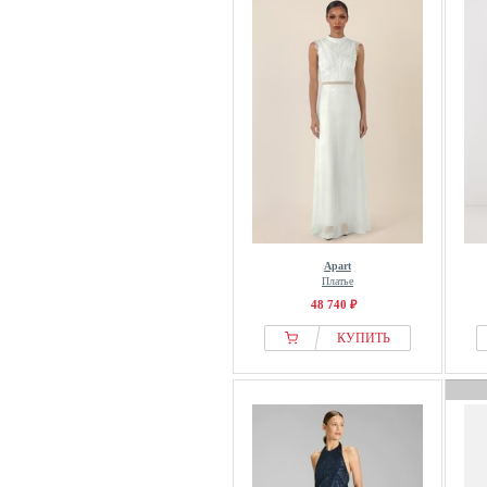
IVY OAK
JDY
Jette
Jimmy Key
Kaffe
Karl Lagerfeld
Koton
Kraimod
LA MANIA
Apart
Laona
Платье
LeGer by Lena Gercke
48 740 ₽
LELA
КУПИТЬ
LIPSY
Liu Jo
LOAVIES
Long Tall Sally
Love & Roses