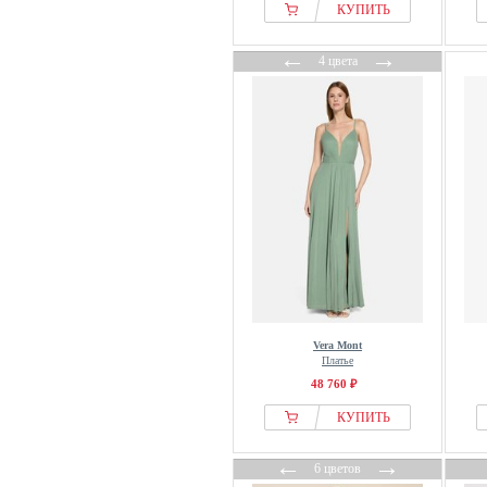
Fiorella Rubino
КУПИТЬ
Forever New
←
→
Forever New Petite
4 цвета
Frapp
Friends Like These
From Germany With Love
Gina Tricot
Goddiva
GOLDNER
Guess
Han Kjøbenhavn
Henrik Vibskov
Hervé Léger
Vera Mont
Платье
HEY KYLA
48 760 ₽
Ichi
КУПИТЬ
Ida Sjöstedt
Inwear
←
→
6 цветов
IRO