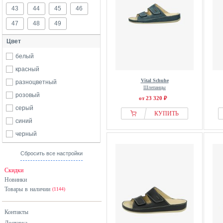
43
44
45
46
47
48
49
Цвет
белый
красный
Vital Schuhe
разноцветный
Шлепанцы
розовый
от 23 320 ₽
серый
КУПИТЬ
синий
черный
Сбросить все настройки
Скидки
Новинки
Товары в наличии
(1144)
Контакты