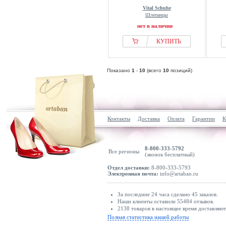
Vital Schuhe
Шлепанцы
нет в наличии
КУПИТЬ
Показано
1
-
10
(всего
10
позиций)
Контакты
Доставка
Оплата
Гарантии
К
8-800-333-5792
Все регионы
(звонок бесплатный)
Отдел доставки:
8-800-333-5793
Электронная почта:
info@artaban.ru
За последние 24 часа сделано 45 заказов.
Наши клиенты оставили 55484 отзывов.
2138 товаров в настоящее время доставляю
Полная статистика нашей работы