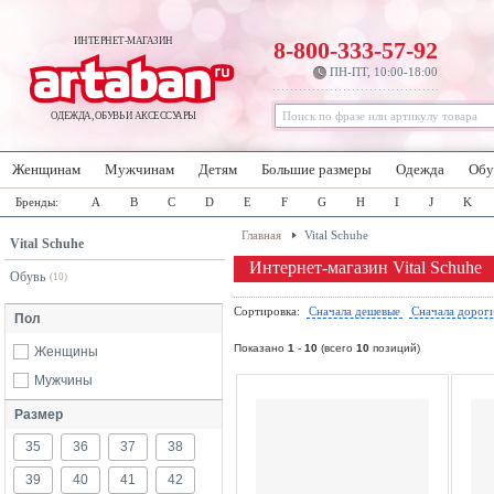
ИНТЕРНЕТ-МАГАЗИН
8-800-333-57-92
ПН-ПТ, 10:00-18:00
ОДЕЖДА, ОБУВЬ И АКСЕССУАРЫ
Женщинам
Мужчинам
Детям
Большие размеры
Одежда
Обу
Бренды:
A
B
C
D
E
F
G
H
I
J
K
Главная
Vital Schuhe
Vital Schuhe
Интернет-магазин Vital Schuhe
Обувь
(10)
Сортировка:
Сначала дешевые
Сначала дорог
Пол
Показано
1
-
10
(всего
10
позиций)
Женщины
Мужчины
Размер
35
36
37
38
39
40
41
42