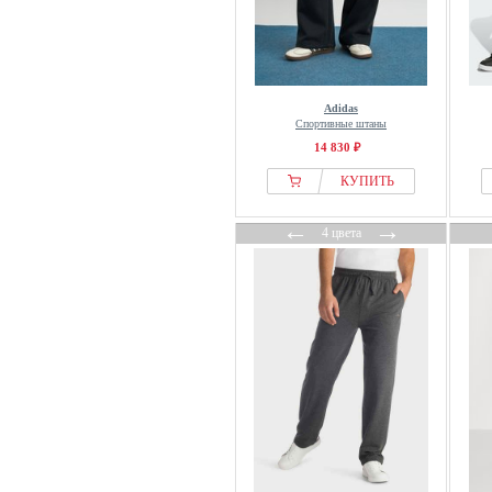
Falconeri
Falke
Fanatics
FAVELA
Adidas
Feng Chen Wang
Спортивные штаны
14 830 ₽
Fila
Filling Pieces
КУПИТЬ
Finshley & Harding London
←
→
4 цвета
FIOCEO
Fjallraven
Former
Forsberg
FQ1924
Fred Perry
FROM FUTURE
From Germany With Love
Fruit Of The Loom