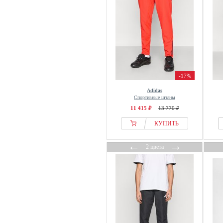
Just Rhyse
K-WAY
K1X
Kangaroos
Kappa
Kappa Gara
-17%
Karl Kani
Adidas
Karl Lagerfeld
Спортивные штаны
Karma8a
11 415 ₽
13 770 ₽
Kempa
КУПИТЬ
Killtec
←
→
2 цвета
Kingz
Klättermusen
KOROSHI
Koton
Kronstadt
Ksubi