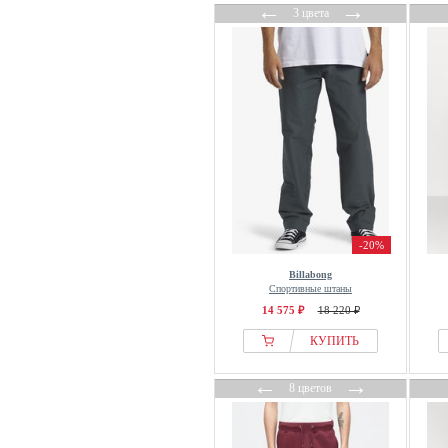
←
→
TeeShoppen
3 цвета
Tezenis
The Kooples
The New Originals
The North Face
THE SET
The Tracksuit Club
Thinking MU
Threadbare
Thug Life
-20%
Tiger of Sweden
Billabong
Спортивные штаны
Timberland
14 575 ₽
18 220 ₽
Tom Tailor
КУПИТЬ
Tommy Hilfiger
Trendsplant
←
→
8 цветов
TROLLKIDS
True Religion