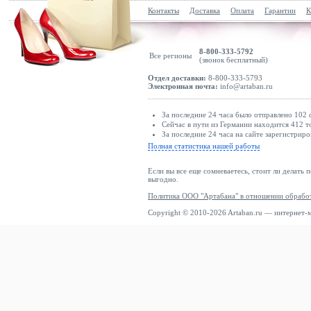
Контакты
Доставка
Оплата
Гарантии
К
WE Fashion
WEEKDAY
Weekend Offender
8-800-333-5792
Все регионы
(звонок бесплатный)
WHISTLER
Отдел доставки:
8-800-333-5793
Электронная почта:
info@artaban.ru
Wilson
Winshape
За последние 24 часа было отправлено 102 
Woodbird
Сейчас в пути из Германии находится 412 т
За последние 24 часа на сайте зарегистриро
Wrangler
Полная статистика нашей работы
WRSTBHVR
Если вы все еще сомневаетесь, стоит ли делать 
Yamamay
выгодно.
YOURTURN
Политика ООО "Артабана" в отношении обрабо
Copyright © 2010-2026 Artaban.ru — интернет-
Zavetti Canada
Ziener