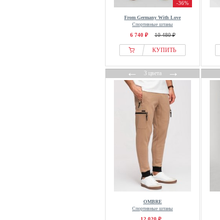
-36%
Mammut
From Germany With Love
Mango
Спортивные штаны
6 740 ₽
10 480 ₽
Mans World
Marc OPolo
КУПИТЬ
Marimekko
←
→
3 цвета
Marks & Spencer
Massimo Dutti
MATINIQUE
MCM
Men Plus
Michael Kors
Millet
Mira Paris
MISBHV
Mister Tee
OMBRE
Mizuno
Спортивные штаны
MM6 Maison Margiela
12 020 ₽