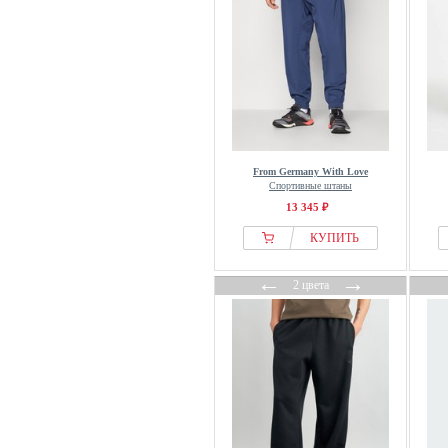
Drykorn
DSQUARED2
Dstrezzed
Dynafit
Ecko Unltd.
Ed Hardy
Eight2Nine
From Germany With Love
Спортивные штаны
ELHO
13 345 ₽
Elias Rumelis
КУПИТЬ
ellesse
Emporio Armani
←
→
2 цвета
Endura
ENDURANCE
Erima
Essential Collective
ESTEEM
Fabletics