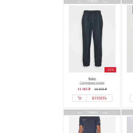
←
→
4 цвета
North Sails
Nur Die
Oakley
Ocean Sportswear
Odlo
OFF-WHITE
OFFICINE GENERALE
OMBRE
ON
-32%
ONeill
Rains
Only & Sons
Спортивные штаны
OppoSuits
11 565 ₽
16 950 ₽
Original Penguin
КУПИТЬ
Ortovox
←
→
OVS
3 цвета
PALM ANGELS
PANGAIA