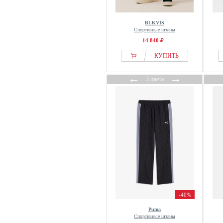
RODIER
Rossignol
BLKVIS
Спортивные штаны
Rukka
14 840 ₽
RVCA
КУПИТЬ
S.oliver
Salewa
←
→
3 цвета
Salomon
Salsa Jeans
Santa Cruz
Scalpers
Schoffel
Schott
Sergio Tacchini
Siksilk
Sixth June
-40%
SKECHERS
Puma
Slade
Спортивные штаны