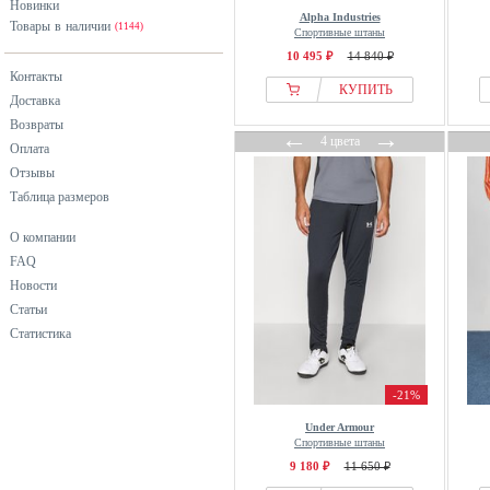
Новинки
Big Star
черный
Alpha Industries
Товары в наличии
(1144)
Спортивные штаны
Billabong
10 495 ₽
14 840 ₽
Billionaire Boys Club
Контакты
КУПИТЬ
Bjorn Borg
Доставка
Blend
Возвраты
←
→
4 цвета
Оплата
BLKVIS
Отзывы
Boggi Milano
Таблица размеров
Bogner
BONOBO Jeans
О компании
FAQ
Born Living Yoga
Новости
BOSS
Статьи
Brave Soul
Статистика
Brooks
Bruno Banani
-21%
Bugatti
Under Armour
Burocs
Спортивные штаны
Burton
9 180 ₽
11 650 ₽