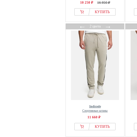
10 250 ₽
16 950 ₽
SLOPE
КУПИТЬ
Slowear
Smilodox
←
→
2 цвета
Smith & Solo
SNOCKS
Snow Peak
SOLID
Spitzbub
sportful
Spyder
STHUGE
Stooker Men
SUBLEVEL
Indicode
Superdry & Co
Спортивные штаны
Swedemount
11 660 ₽
Tapout
КУПИТЬ
Ted Baker Sports