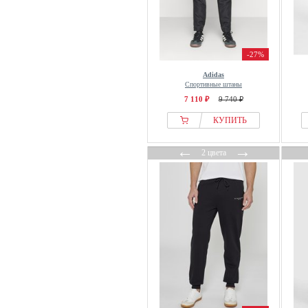
L.gonline
Lacoste
Lascana
-27%
Le Col
Le Coq
Adidas
Спортивные штаны
Legacies
7 110 ₽
9 740 ₽
LEGEA
КУПИТЬ
Les Deux
Lindbergh
←
→
2 цвета
Liu Jo
Lonsdale
Lotto
Luhta
Luin Living
lululemon
Lyle & Scott
MAERZ Muenchen
Malbon