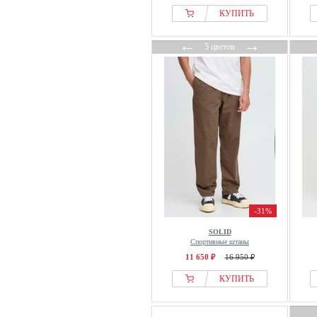
КУПИТЬ
Helly Hansen
HOKA
←
→
5 цветов
Hollister Co.
Holzweiler
Houdini
HUF
Hummel
ICANIWILL
ICEBERG
Icebreaker
Icecream
-31%
Icepeak
SOLID
iets frans...
Спортивные штаны
Indicode
11 650 ₽
16 950 ₽
Irasuto Studios
КУПИТЬ
Isadore
IUMAN Intimissimi