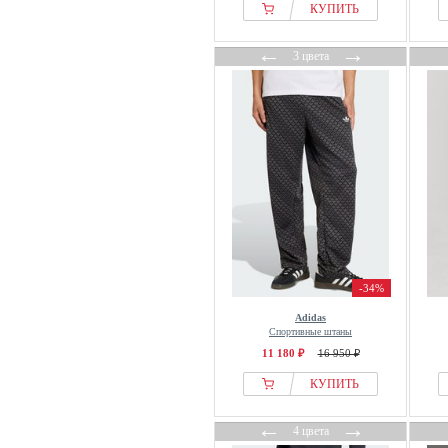
Callaway
КУПИТЬ
Calvin Klein
←
→
Camp David
3 цвета
CAMPERLAB
Carhartt WIP
CARLO COLUCCI
CARS JEANS
CASH-MERE
Caspara
CASTELLI
Casual Friday
Cellbes of Sweden
-34%
Champion
Adidas
Спортивные штаны
Classic
11 180 ₽
16 950 ₽
Classic Basics
КУПИТЬ
CLOSURE London
CMP
←
→
4 цвета
Code47