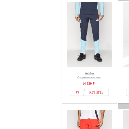
J.lindeberg
J.LINDEBERG Sports
Jack & Jones
Jack Wolfskin
Jaded London
Jako
Jan Vanderstorm
JBS of Denmark
Jette
JJ Rebel
Adidas
Спортивные штаны
John Devin
14 830 ₽
Johnny Urban
КУПИТЬ
JOMA
JOOP! JEANS
Jordan
JP1880
Just Cavalli