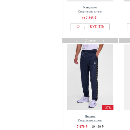
FUBU
Kangaroos
G-star Raw
Спортивные штаны
Gabba
от 7 245 ₽
GANT
КУПИТЬ
GAP
←
→
GCDS
2 цвета
Geographical Norway
Gianni Kavanagh
GOBI Cashmere
Golds Gym
Good For Nothing
Gorilla Wear
Guess
H.I.S
Hackett London
-27%
HALO
Hummel
Спортивные штаны
Han Kjøbenhavn
7 670 ₽
10 480 ₽
Head