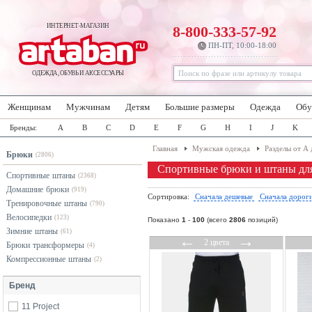
ИНТЕРНЕТ-МАГАЗИН
8-800-333-57-92
ПН-ПТ, 10:00-18:00
ОДЕЖДА, ОБУВЬ И АКСЕССУАРЫ
Женщинам
Мужчинам
Детям
Большие размеры
Одежда
Обу
Бренды:
A
B
C
D
E
F
G
H
I
J
K
Главная
Мужская одежда
Разделы от А 
Брюки
(2806)
Спортивные брюки и штаны дл
Спортивные штаны
(2368)
Домашние брюки
(919)
Сортировка:
Сначала дешевые
Сначала дорог
Тренировочные штаны
(790)
Велосипедки
(123)
Показано
1
-
100
(всего
2806
позиций)
Зимние штаны
(61)
←
→
2 цвета
Брюки трансформеры
(4)
Компрессионные штаны
(2)
Бренд
11 Project