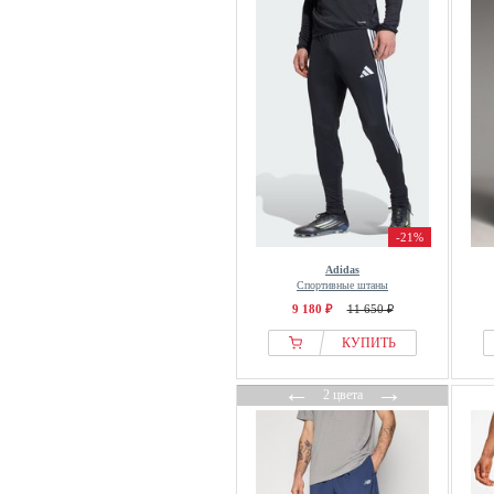
Colmar Originals
Colucci
Columbia
County of Milan
Creeks
CRUZ
Crystal Paris
Dachstein
-21%
DADA
Adidas
Dangerous DNGRS
Спортивные штаны
DANISH ENDURANCE
9 180 ₽
11 650 ₽
Dc Shoes
КУПИТЬ
DEF
←
→
Denim Factory
2 цвета
Diesel
Distorted People
Dropsize