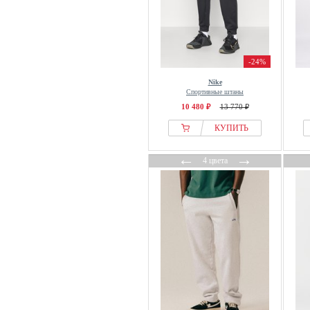
Puma
Quiksilver
Rains
Rapha
-24%
Re:Covered
Nike
Red Bull Racing x Pepe Jeans
Спортивные штаны
10 480 ₽
13 770 ₽
REDEFINED REBEL
Reebok
КУПИТЬ
REELL
←
→
4 цвета
Regatta
Reichstadt
Reiss
REPUBLIX
Reternity
RevolutionRace
RMK
Rocawear
Rocket Science