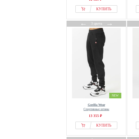
Monterrain
КУПИТЬ
Moschino
←
→
Mount Swiss
3 цвета
MSGM
Multiply Apparel
Napapijri
New Era
New Look
Next
Nike
Nike ACG
Nike Golf
NEW
No Problemo
Gorilla Wear
Спортивные штаны
NOMAD
13 355 ₽
normani
КУПИТЬ
NorrØna
North Bend