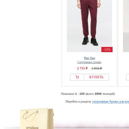
TWO SOON
U.S. Polo Assn.
Uhlsport
UMBRO
Under Armour
Unfair Athletics
United Colors of Benetton
-53%
Upscale by Mister Tee
Pier One
Urban Classics
Спортивные штаны
Vans
2 755 ₽
5 850 ₽
VAUDE
КУПИТЬ
Venum
Versace
Показано
1
-
100
(всего
2806
позиций)
Versace Jeans Couture
Перейти к разделу
спортивные брюки для ж
Virtus
Vivienne Westwood
Volcom
Wasted Paris