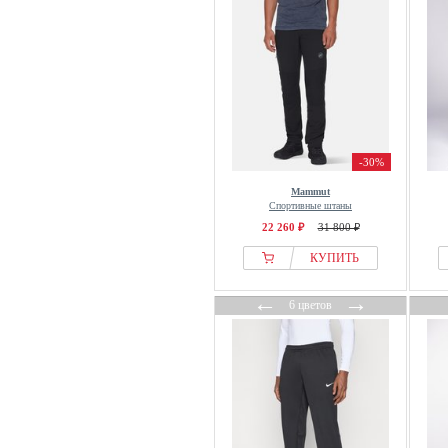
Pas de Monaco
Patagonia
Paul Smith
Peak Performance
Pegador
Pepe Jeans
Pequs
-30%
Picture Organic Clothing
Mammut
Спортивные штаны
Pier One
22 260 ₽
31 800 ₽
Pierre Cardin
КУПИТЬ
PME LEGEND
POC
←
→
6 цветов
Pockies
Prohibited
Project X Paris
Protest
Pull&Bear