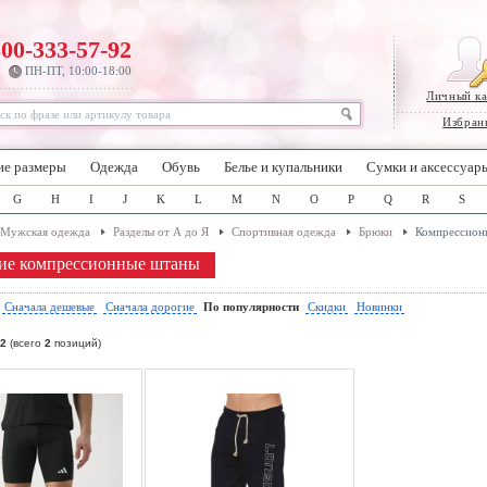
800-333-57-92
ПН-ПТ, 10:00-18:00
Личный к
Избран
ие размеры
Одежда
Обувь
Белье и купальники
Сумки и аксессуар
G
H
I
J
K
L
M
N
O
P
Q
R
S
Мужская одежда
Разделы от А до Я
Спортивная одежда
Брюки
Компрессион
ие компрессионные штаны
:
Сначала дешевые
Сначала дорогие
По популярности
Скидки
Новинки
2
(всего
2
позиций)