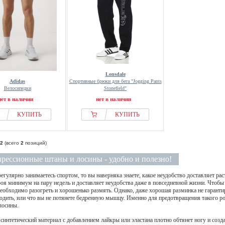
Lonsdale
Adidas
Спортивные брюки для бега "Jogging Pants
Велосипедки
Stonefield"
нет в наличии
нет в наличии
КУПИТЬ
КУПИТЬ
2
(всего
2
позиций)
рессионные штаны и лосины - удобно и полезно!
регулярно занимаетесь спортом, то вы наверняка знаете, какое неудобство доставляет р
троя минимум на пару недель и доставляет неудобства даже в повседневной жизни. Чтобы
обходимо разогреть и хорошенько размять. Однако, даже хорошая разминка не гарантир
водить, или что вы не потянете бедренную мышцу. Именно для предотвращения такого 
лосины.
синтетический материал с добавлением лайкры или эластана плотно обтянет ногу и созд