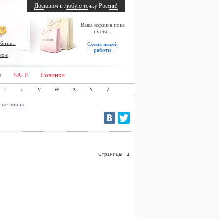
Доставим в любую точку России!
Ваша корзина пока
пуста...
абинет
Схема нашей
работы
ное
ы
SALE
Новинки
T
U
V
W
X
Y
Z
ные штаны
Страницы:
1