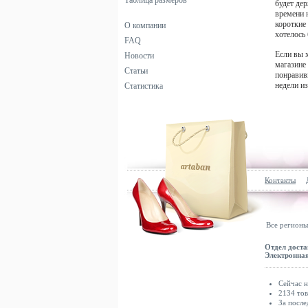
Таблица размеров
будет де
времени 
короткие
О компании
хотелось
FAQ
Если вы 
Новости
магазине
Статьи
понравив
недели и
Статистика
Контакты
Все регионы
Отдел доста
Электронная
Сейчас н
2134 тов
За после