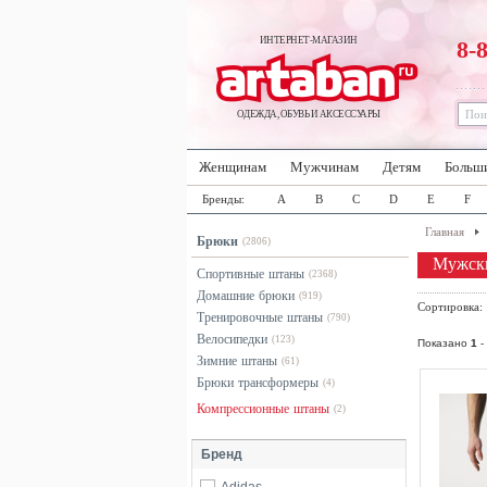
ИНТЕРНЕТ-МАГАЗИН
8-
ОДЕЖДА, ОБУВЬ И АКСЕССУАРЫ
Женщинам
Мужчинам
Детям
Больш
Бренды:
A
B
C
D
E
F
Главная
Брюки
(2806)
Мужск
Спортивные штаны
(2368)
Домашние брюки
(919)
Сортировка
Тренировочные штаны
(790)
Велосипедки
(123)
Показано
1
-
Зимние штаны
(61)
Брюки трансформеры
(4)
Компрессионные штаны
(2)
Бренд