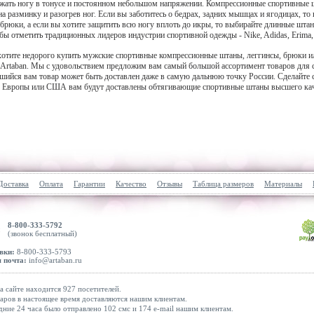
ржать ногу в тонусе и постоянном небольшом напряжении. Компрессионные спортивные 
на разминку и разогрев ног. Если вы заботитесь о бедрах, задних мышцах и ягодицах, 
 брюки, а если вы хотите защитить всю ногу вплоть до икры, то выбирайте длинные шта
 бы отметить традиционных лидеров индустрии спортивной одежды - Nike, Adidas, Erima,
хотите недорого купить мужские спортивные компрессионные штаны, леггинсы, брюки или
 Artaban. Мы с удовольствием предложим вам самый большой ассортимент товаров для 
шийся вам товар может быть доставлен даже в самую дальнюю точку России. Сделайте св
з Европы или США вам будут доставлены обтягивающие спортивные штаны высшего кач
Доставка
Оплата
Гарантии
Качество
Отзывы
Таблица размеров
Материалы
8-800-333-5792
(звонок бесплатный)
вки:
8-800-333-5793
 почта:
info@artaban.ru
а сайте находится 927 посетителей.
аров в настоящее время доставляются нашим клиентам.
дние 24 часа было отправлено 102 смс и 174 e-mail нашим клиентам.