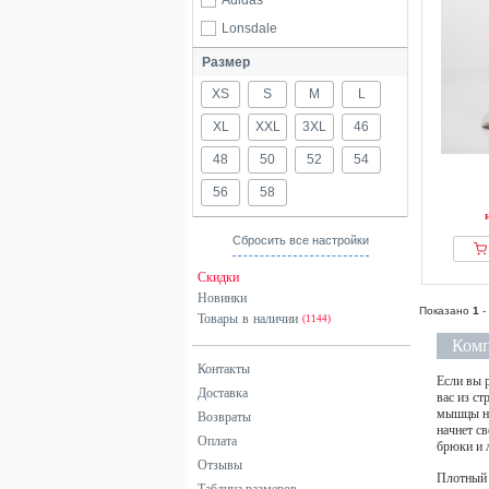
Adidas
Lonsdale
Размер
XS
S
M
L
XL
XXL
3XL
46
48
50
52
54
56
58
Сбросить все настройки
Скидки
Новинки
Показано
1
-
Товары в наличии
(1144)
Комп
Контакты
Если вы 
Доставка
вас из с
мышцы не
Возвраты
начнет с
Оплата
брюки и 
Отзывы
Плотный 