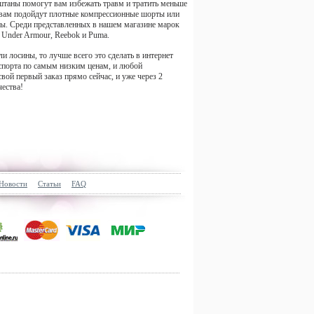
штаны помогут вам избежать травм и тратить меньше
то вам подойдут плотные компрессионные шорты или
ны. Среди представленных в нашем магазине марок
 Under Armour, Reebok и Puma.
 лосины, то лучше всего это сделать в интернет
спорта по самым низким ценам, и любой
ой первый заказ прямо сейчас, и уже через 2
ества!
Новости
Статьи
FAQ