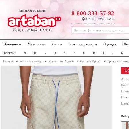
ИНТЕРНЕТ-МАГАЗИН
8-800-333-57-92
ПН-ПТ, 10:00-18:00
ОДЕЖДА, ОБУВЬ И АКСЕССУАРЫ
Женщинам
Мужчинам
Детям
Большие размеры
Одежда
Обу
Бренды:
A
B
C
D
E
F
G
H
I
J
K
Главная
Женская одежда
Разделы от А до Я
Женские брюки
Брюки с накла
Б
Арти
Код т
Прои
Пол:
Цвет
Выбер