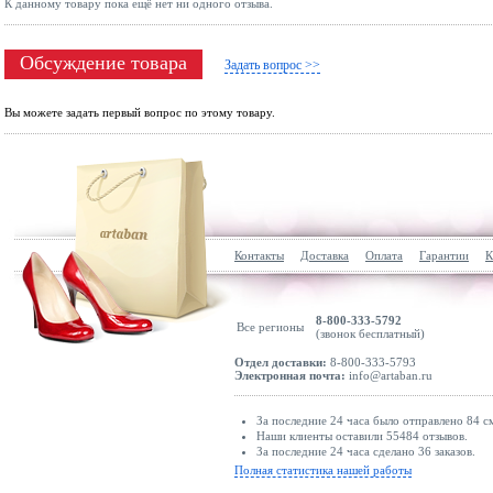
К данному товару пока ещё нет ни одного отзыва.
Обсуждение товара
Задать вопрос >>
Вы можете задать первый вопрос по этому товару.
Контакты
Доставка
Оплата
Гарантии
К
8-800-333-5792
Все регионы
(звонок бесплатный)
Отдел доставки:
8-800-333-5793
Электронная почта:
info@artaban.ru
За последние 24 часа было отправлено 84 с
Наши клиенты оставили 55484 отзывов.
За последние 24 часа сделано 36 заказов.
Полная статистика нашей работы