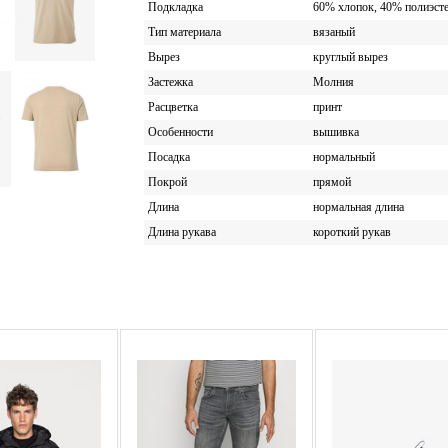
Подкладка
60% хлопок, 40% полиэст
Тип материала
вязаный
Вырез
круглый вырез
Застежка
Молния
Расцветка
принт
Особенности
вышивка
Посадка
нормальный
Покрой
прямой
Длина
нормальная длина
Длина рукава
короткий рукав