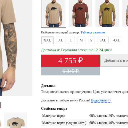
Выберите немецкий размер:
Таблица размеров
XXL
XL
L
M
S
3XL
4XL
Доставка из Германии в течение 12-24 дней
4 755 ₽
Добавить в 
6 345 ₽
Доставка
Товар оплачивается при получении. Цена уже включает дос
Доставим в любую точку России!
Подробнее >>
Свойства товара
Материал верха
60% хлопок, 40% полиэст
Материал верха (задняя часть)
60% хлопок, 40% полиэст