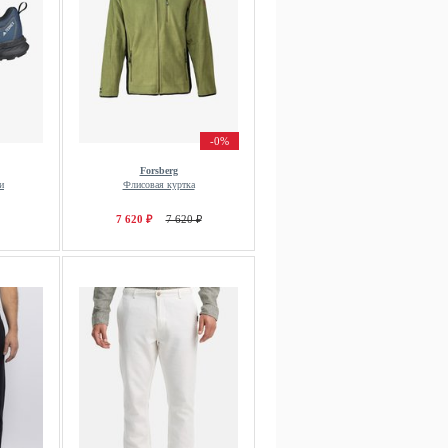
-0%
Forsberg
и
Флисовая куртка
7 620 ₽
7 620 ₽