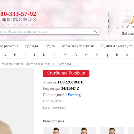
800-333-57-92
ПН-ПТ, 10:00-18:00
Личный к
Избран
ие размеры
Одежда
Обувь
Белье и купальники
Сумки и аксессуар
G
H
I
J
K
L
M
N
O
P
Q
R
S
Мужские майки, футболки и поло
Футболка
Футболка Forsberg
Артикул:
FOU22O019-B11
Код товара:
34315047-Z
Производитель:
Forsberg
Пол: мужской
Цвет:
бежевый
Выберите цвет: