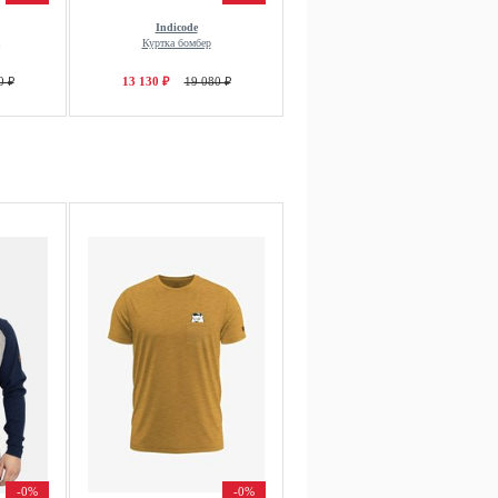
Indicode
Куртка бомбер
0 ₽
13 130 ₽
19 080 ₽
-0%
-0%