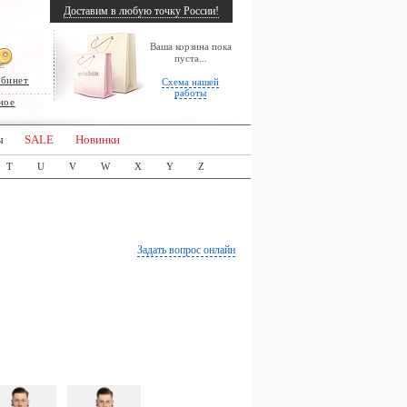
Доставим в любую точку России!
Ваша корзина пока
пуста...
абинет
Схема нашей
работы
ное
ы
SALE
Новинки
T
U
V
W
X
Y
Z
Задать вопрос онлайн