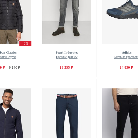
-0%
ban Classics
Petrol Industries
Adidas
имняя куртка
Прямые джинсы
Беговые кроссовк
0 ₽
9 140 ₽
13 355 ₽
14 830 ₽