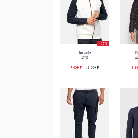
-35%
Indicode
Ur
Худи
З
7 630 ₽
11 660 ₽
9 14