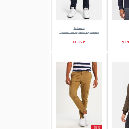
Indicode
Брюки с накладными карманами
13 355 ₽
9 02
-56%