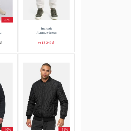
-0%
Indicode
ы
Льняные брюки
 ₽
от 12 240 ₽
-40%
-31%