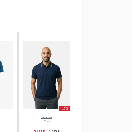
-17%
Forsberg
Поло
5 295 ₽
6 345 ₽