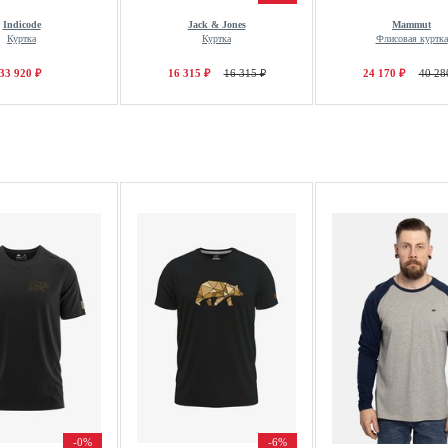
Indicode
Jack & Jones
Mammut
Куртка
Куртка
Флисовая куртка
33 920 ₽
16 315 ₽
16 315 ₽
24 170 ₽
40 28
-0%
-6%