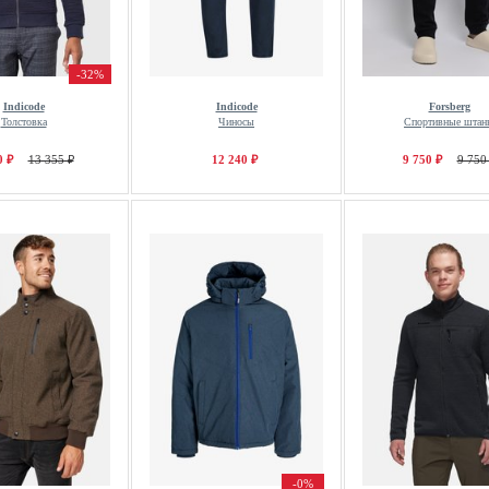
-32%
Indicode
Indicode
Forsberg
Толстовка
Чиносы
Спортивные штан
0 ₽
13 355 ₽
12 240 ₽
9 750 ₽
9 750
-0%