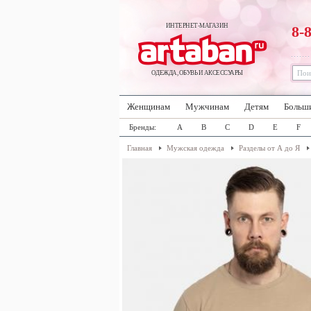
ИНТЕРНЕТ-МАГАЗИН
8-
ОДЕЖДА, ОБУВЬ И АКСЕССУАРЫ
Женщинам
Мужчинам
Детям
Больш
Бренды:
A
B
C
D
E
F
Главная
Мужская одежда
Разделы от А до Я