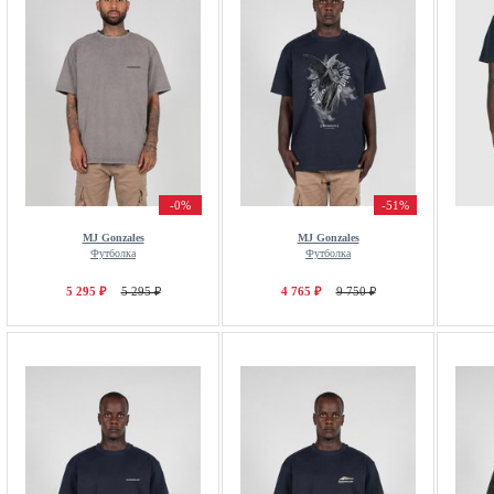
-0%
-51%
MJ Gonzales
MJ Gonzales
Футболка
Футболка
5 295 ₽
5 295 ₽
4 765 ₽
9 750 ₽