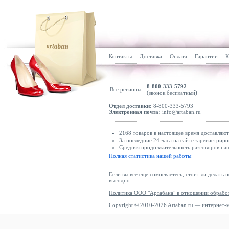
Контакты
Доставка
Оплата
Гарантии
К
8-800-333-5792
Все регионы
(звонок бесплатный)
Отдел доставки:
8-800-333-5793
Электронная почта:
info@artaban.ru
2168 товаров в настоящее время доставляю
За последние 24 часа на сайте зарегистриро
Средняя продолжительность разговоров наш
Полная статистика нашей работы
Если вы все еще сомневаетесь, стоит ли делать 
выгодно.
Политика ООО "Артабана" в отношении обрабо
Copyright © 2010-2026 Artaban.ru — интернет-