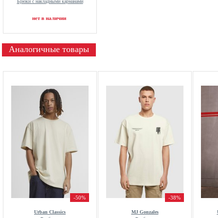
Брюки с накладными карманами
нет в наличии
Аналогичные товары
-50%
-38%
Urban Classics
MJ Gonzales