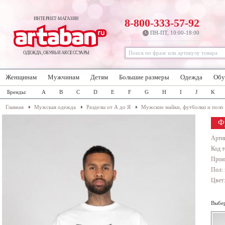
ИНТЕРНЕТ-МАГАЗИН
8-800-333-57-92
ПН-ПТ, 10:00-18:00
ОДЕЖДА, ОБУВЬ И АКСЕССУАРЫ
Женщинам
Мужчинам
Детям
Большие размеры
Одежда
Обу
Бренды:
A
B
C
D
E
F
G
H
I
J
K
Главная
Мужская одежда
Разделы от А до Я
Мужские майки, футболки и поло
Ф
Арти
Код т
Прои
Пол:
Цвет
Выбер