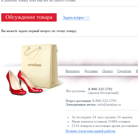
К данному товару пока ещё нет ни одного отзыва.
Обсуждение товара
Задать вопрос >>
Вы можете задать первый вопрос по этому товару.
Контакты
Доставка
Оплата
Гарантии
К
8-800-333-5792
Все регионы
(звонок бесплатный)
Отдел доставки:
8-800-333-5793
Электронная почта:
info@artaban.ru
За последние 24 часа сделано 24 заказов.
Наши клиенты оставили 55484 отзывов.
2114 товаров в настоящее время доставляю
Полная статистика нашей работы