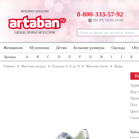
ИНТЕРНЕТ-МАГАЗИН
8-800-333-57-92
ПН-ПТ, 10:00-18:00
ОДЕЖДА, ОБУВЬ И АКСЕССУАРЫ
Женщинам
Мужчинам
Детям
Большие размеры
Одежда
Обу
Бренды:
A
B
C
D
E
F
G
H
I
J
K
Главная
Женская одежда
Разделы от А до Я
Женская обувь
Кеды
Ке
Арти
Код т
Прои
Пол:
Цвет
Соста
Выбер