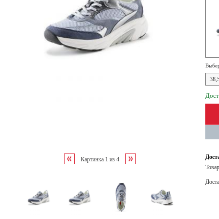
Выбер
38,
Дост
Дост
Картинка
1
из
4
Товар
Дост