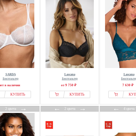
SARDA
Lascana
Lascana
Бюстгальтер
Бюстгальтер
Бюстгальте
нет в наличии
от 9 750 ₽
7 630 ₽
КУПИТЬ
КУПИТЬ
КУ
←
→
←
→
←
2 цвета
2 цвета
4 цвета