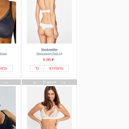
Hunkemöller
болка
Бюстгальтер Push Up
8 285 ₽
ПИТЬ
КУПИТЬ
→
←
→
10 цветов