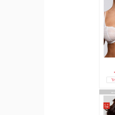
S.oliver
saint sass
Samsøe Samsøe
Sans Complexe
SARDA
SASSA
Seraphine
SIMONE PERELE
Sloggi
SNOCKS
Stronger
SugarShape
Susa
Ted Baker
Tezenis
Tommy Hilfiger
Triaction By Triumph
Triumph