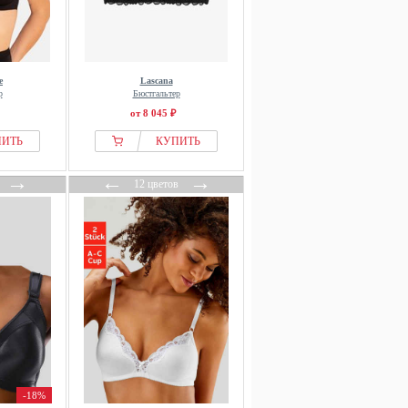
e
Lascana
р
Бюстгальтер
от 8 045 ₽
ПИТЬ
КУПИТЬ
→
←
→
12 цветов
-18%