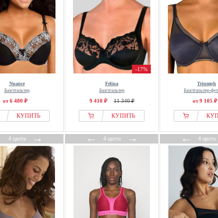
-17%
Nuance
Felina
Triumph
Бюстгальтер
Бюстгальтер
Бюстгальтер-фут
от 6 480 ₽
9 410 ₽
11 340 ₽
от 9 105 ₽
КУПИТЬ
КУПИТЬ
КУ
←
→
←
→
←
4 цвета
4 цвета
4 цвета