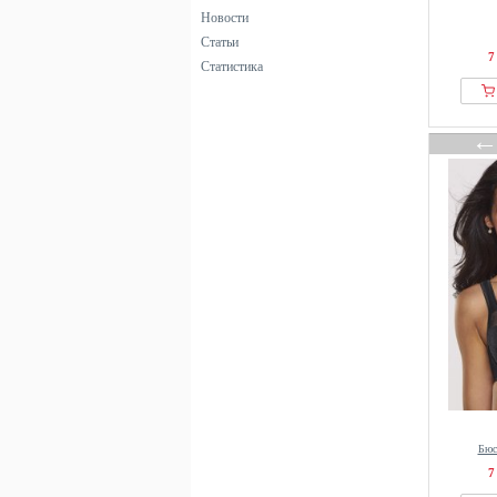
Hanro
Новости
Статьи
Henderson
7
Статистика
Hunkemöller
INTIMISSIMI
Jette
Jockey
JOOP! JEANS
KIKI DE MONTPARNASSE
Lacoste
Lascana
Lindex
LingaDore
LIPSY
Magic Bodyfashion
Mama.licious
Marc OPolo
Бюс
7
MARIE JO