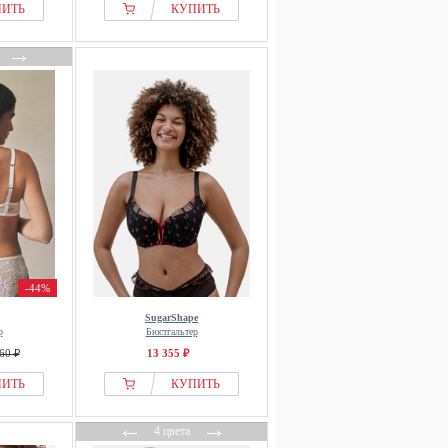
ПИТЬ
КУПИТЬ
→
-44%
SugarShape
р
Бюстгальтер
60 ₽
13 355 ₽
ПИТЬ
КУПИТЬ
←
→
4 цвета