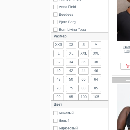
Anna Field
Beedees
Bjorn Borg
Born Living Yoga
Размер
BOSS
XXS
C&City
XS
S
M
From
Спо
Cache Coeur
L
XL
XXL
3XL
Calida
32
34
36
38
Calvin Klein
40
42
44
46
Casall
48
50
60
64
Cellbes of Sweden
70
75
80
85
Champion
90
95
100
105
Chantelle
Цвет
Damart
110
115
Diesel
бежевый
DIM
белый
DKNY
бирюзовый