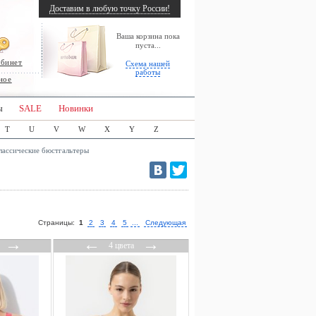
Доставим в любую точку России!
Ваша корзина пока
пуста...
абинет
Схема нашей
работы
ное
ы
SALE
Новинки
T
U
V
W
X
Y
Z
лассические бюстгальтеры
Страницы:
1
2
3
4
5
...
Следующая
→
←
→
4 цвета