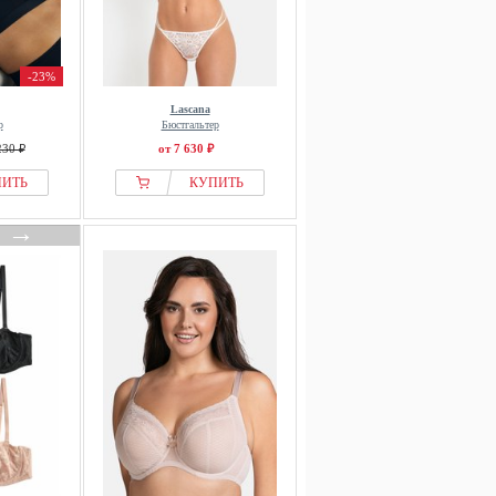
-23%
Lascana
р
Бюстгальтер
230 ₽
от 7 630 ₽
ПИТЬ
КУПИТЬ
→