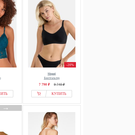
-20%
Sloggi
р
Бюстгальтер
7 790 ₽
9 740 ₽
ПИТЬ
КУПИТЬ
→