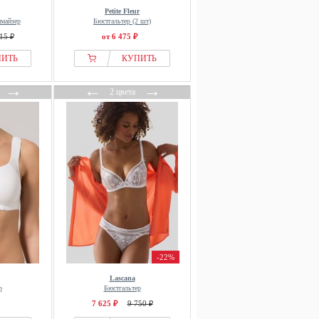
Petite Fleur
имайзер
Бюстгальтер (2 шт)
15 ₽
от 6 475 ₽
ПИТЬ
КУПИТЬ
→
←
→
2 цвета
-22%
Lascana
р
Бюстгальтер
7 625 ₽
9 750 ₽