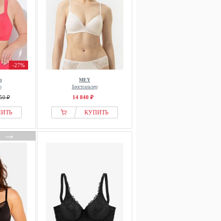
-27%
n
MEY
р
Бюстгальтер
50 ₽
14 840 ₽
ПИТЬ
КУПИТЬ
→