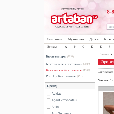
ИНТЕРНЕТ-МАГАЗИН
8-
ОДЕЖДА, ОБУВЬ И АКСЕССУАРЫ
Женщинам
Мужчинам
Детям
Больш
Бренды:
A
B
C
D
E
F
Главная
Бюстгальтеры
(2551)
Эротич
Бюстгальтеры с косточками
(2092)
Классические бюстгальтеры
(1169)
Сортировка
Push Up Бюстгальтеры
(491)
Показано
1
-
Бренд
Adidas
Agent Provocateur
Anita
Ann Summers