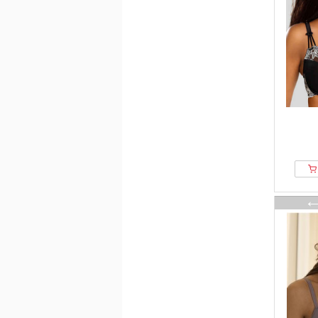
TruYou
Ulla Popken
Under Armour
Understatement
Undress Code
United Colors of Benetton
Versace
Vivance
Vivisence
Wolford
Yamamay
Zizzi