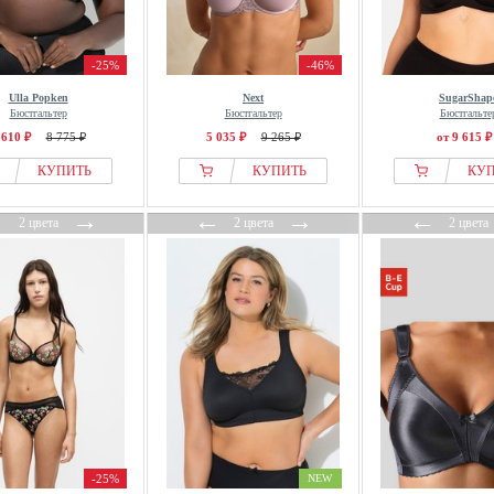
-25%
-46%
Ulla Popken
Next
SugarShap
Бюстгальтер
Бюстгальтер
Бюстгальте
 610 ₽
8 775 ₽
5 035 ₽
9 265 ₽
от 9 615 ₽
КУПИТЬ
КУПИТЬ
КУ
←
→
←
→
←
2 цвета
2 цвета
2 цвета
-25%
NEW