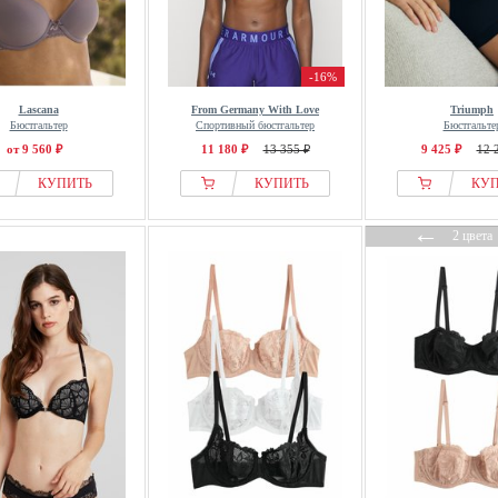
-16%
Lascana
From Germany With Love
Triumph
Бюстгальтер
Спортивный бюстгальтер
Бюстгальте
от 9 560 ₽
11 180 ₽
13 355 ₽
9 425 ₽
12 
КУПИТЬ
КУПИТЬ
КУ
←
2 цвета