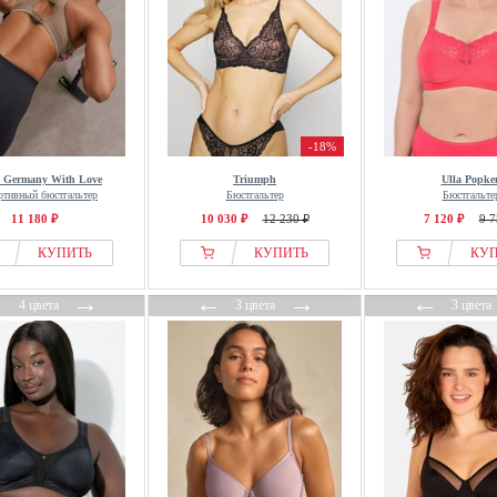
-18%
 Germany With Love
Triumph
Ulla Popke
ртивный бюстгальтер
Бюстгальтер
Бюстгальте
11 180 ₽
10 030 ₽
12 230 ₽
7 120 ₽
9 7
КУПИТЬ
КУПИТЬ
КУ
←
→
←
→
←
4 цвета
3 цвета
3 цвета