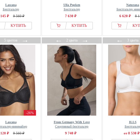
Lascana
Ulla Popken
Naturana
Бюстгальтер
Бюстгальтер
Бюстгальтер мин
 145 ₽
9 560 ₽
7 630 ₽
6 620 ₽
8 1
КУПИТЬ
КУПИТЬ
КУ
←
→
←
→
←
5 цветов
2 цвета
3 цвета
-26%
Lascana
From Germany With Love
H.I.S
тгальтер-минимайзер
Спортивный бюстгальтер
Бюстгальте
 120 ₽
9 560 ₽
9 740 ₽
от 8 530 ₽