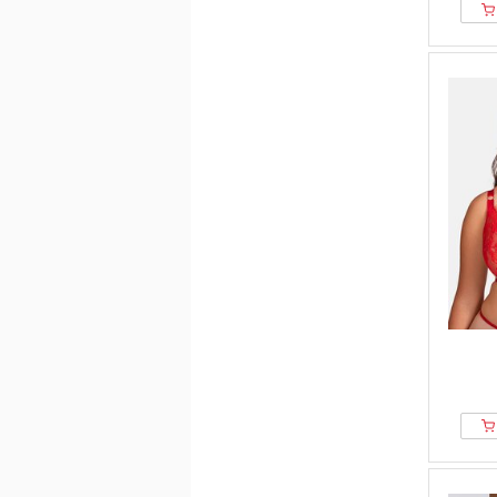
Marks & Spencer
marlies dekkers
Massimo Dutti
MEY
NA-KD
Naturana
Next
Nuance
Nur Die
Only
Perilla
Petite Fleur
Pieces
PrimaDonna
Puma
Rosa Faia
Rosme