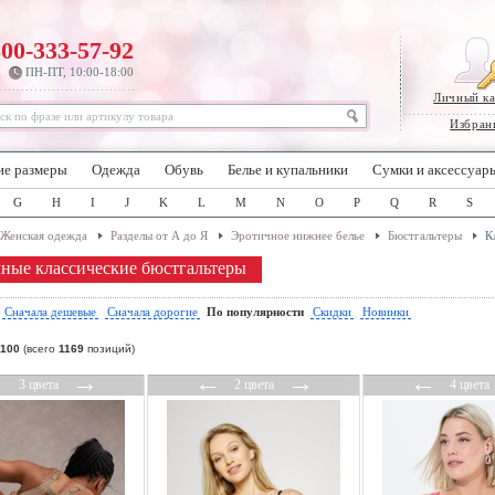
800-333-57-92
ПН-ПТ, 10:00-18:00
Личный к
Избран
ие размеры
Одежда
Обувь
Белье и купальники
Сумки и аксессуар
G
H
I
J
K
L
M
N
O
P
Q
R
S
Женская одежда
Разделы от А до Я
Эротичное нижнее белье
Бюстгальтеры
К
ные классические бюстгальтеры
:
Сначала дешевые
Сначала дорогие
По популярности
Скидки
Новинки
100
(всего
1169
позиций)
←
→
←
→
←
3 цвета
2 цвета
4 цвета