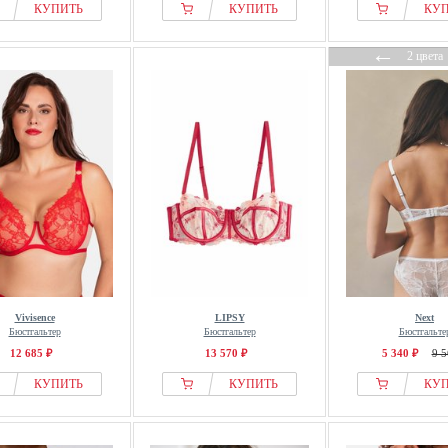
КУПИТЬ
КУПИТЬ
КУ
←
2 цвета
Vivisence
LIPSY
Next
Бюстгальтер
Бюстгальтер
Бюстгальте
12 685 ₽
13 570 ₽
5 340 ₽
9 5
КУПИТЬ
КУПИТЬ
КУ