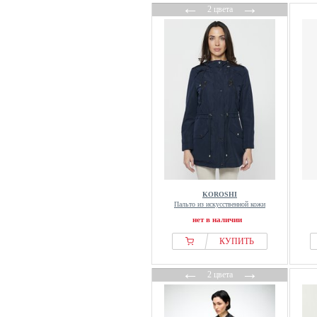
←
→
2 цвета
KOROSHI
Пальто из искусственной кожи
нет в наличии
КУПИТЬ
←
→
2 цвета