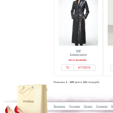
VSP
Кожаное пальто
нет в наличии
КУПИТЬ
Показано
1
-
100
(всего
101
позиций)
Контакты
Доставка
Оплата
Гарантии
К