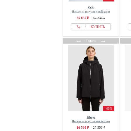
Crās
Пальто из искусственной кожи
25 855 ₽
57 230 ₽
КУПИТЬ
←
→
4 цвета
-40%
Khujo
Пальто из искусственной кожи
16 530 ₽
27 550 ₽