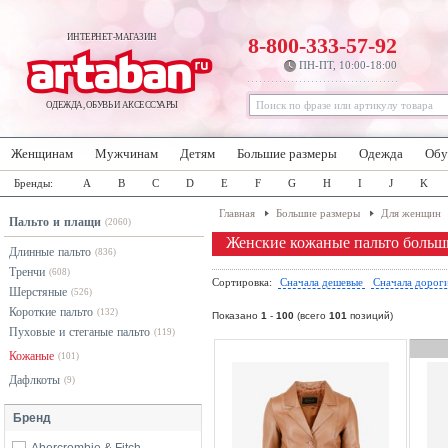
ИНТЕРНЕТ-МАГАЗИН
8-800-333-57-92
ПН-ПТ, 10:00-18:00
ОДЕЖДА, ОБУВЬ И АКСЕССУАРЫ
Женщинам
Мужчинам
Детям
Большие размеры
Одежда
Обу
Бренды:
A
B
C
D
E
F
G
H
I
J
K
Главная
Большие размеры
Для женщин
Пальто и плащи
(2060)
Женские кожаные пальто больш
Длинные пальто
(836)
Тренчи
(608)
Сортировка:
Сначала дешевые
Сначала дорог
Шерстяные
(526)
Короткие пальто
(132)
Показано
1
-
100
(всего
101
позиций)
Пуховые и стеганые пальто
(119)
Кожаные
(101)
Дафлкоты
(9)
Бренд