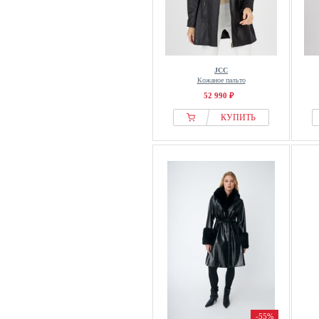
JCC
Кожаное пальто
52 990 ₽
КУПИТЬ
-55%