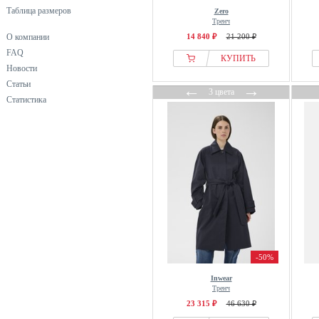
Camomilla Italia
Таблица размеров
Zero
Тренч
Cellbes of Sweden
О компании
14 840 ₽
21 200 ₽
Cherry Koko
FAQ
КУПИТЬ
Cloud 5ive
Новости
Статьи
Coach
←
→
3 цвета
Статистика
Cocouture
Colmar
Colmar Originals
COMMA
Copenhagen Studios
Coster Copenhagen
Crās
Cream
Culture
-50%
Damart
Inwear
DAY BIRGER ET MIKKELSEN
Тренч
23 315 ₽
46 630 ₽
Derimod