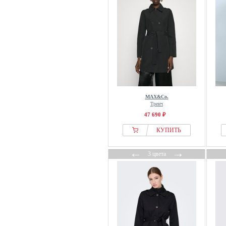
MAX&Co.
Тренч
47 690 ₽
КУПИТЬ
←
→
3 цвета