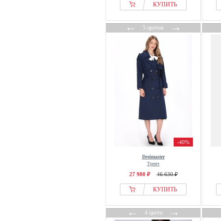
Desigual
КУПИТЬ
DIVALO
←
→
5 цветов
DKNY
Dreimaster
Drykorn
EDITED
Elara
Elena Miro
Emporio Armani
Et Ochs
Evans
-40%
even&odd
Dreimaster
faina
Тренч
Filippa K
27 980 ₽
46 630 ₽
Franco Callegari
КУПИТЬ
Fransa
←
→
French Connection
4 цвета