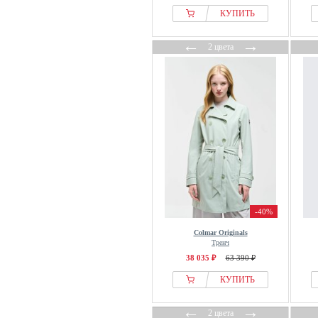
NOA NOA
КУПИТЬ
Noella
Noisy May
←
→
2 цвета
Norma Kamali
Object
Oltre
OMBRE
Only
ONLY CARMAKOMA
OPUS
OXXO
Part Two
-40%
Pieces
Colmar Originals
Polo Club
Тренч
38 035 ₽
63 390 ₽
Proenza Schouler
Pull&Bear
КУПИТЬ
Ragwear
←
→
2 цвета
Rains