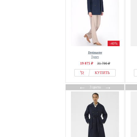
Kaffe
Karen By Simonsen
Karl Lagerfeld
Khujo
LA MANIA
-40%
Lacoste
Dreimaster
Lascana
Тренч
Lederjacken24
19 075 ₽
31 790 ₽
Levis®
КУПИТЬ
LIPSY
←
→
Liu Jo
3 цвета
LOLA CASADEMUNT
LolaLiza
Long Tall Sally
Love & Roses
Luisa Cerano
Luisa Spagnoli