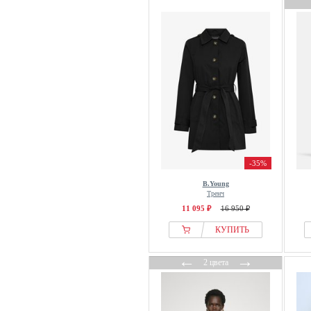
-35%
B.Young
Тренч
11 095 ₽
16 950 ₽
КУПИТЬ
←
→
2 цвета