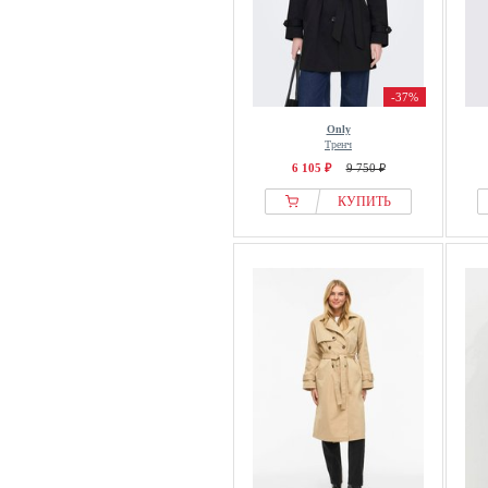
-37%
Only
Тренч
6 105 ₽
9 750 ₽
КУПИТЬ