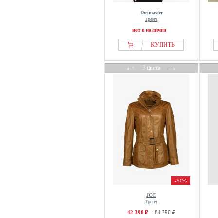
Michael Kors
Dreimaster
Milestone
Тренч
MM by MaxMara
нет в наличии
MM6 Maison Margiela
КУПИТЬ
modström
←
→
3 цвета
More and more
MORGAN
Mos Mosh
Motivi
MSCH COPENHAGEN
My Essential Wardrobe
NA-KD
NAOKO
New Look
-50%
New View
Next
JCC
Тренч
Nice Things
42 390 ₽
84 790 ₽