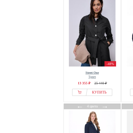
Friends Like These
From Germany With Love
Fuchs+Schmitt
GANT
GAP
Garcia
Gestuz
Gina Tricot
Guess
-48%
Hessnatur
Street One
Тренч
Holzweiler
13 355 ₽
25 440 ₽
Inwear
КУПИТЬ
Ipekyol
IVY OAK
←
→
4 цвета
JCC
Jette
Jimmy Key
K-WAY