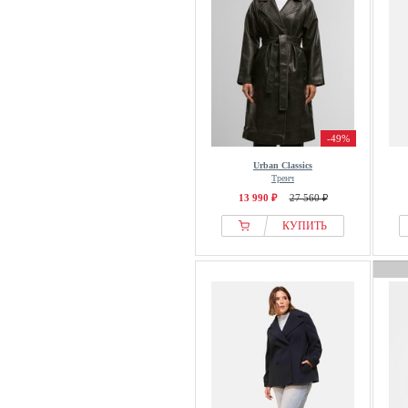
STUDIO ID
Studio Untold
Stylein
Superdry & Co
TATUUM
The Kooples
-49%
Tiger of Sweden
Urban Classics
Тренч
Timberland
13 990 ₽
27 560 ₽
Tom Tailor
КУПИТЬ
Tommy Hilfiger
Touché Privé
Trussardi
Ulla Popken
United Colors of Benetton
Urban Classics
Vanessa Bruno
Vero Moda