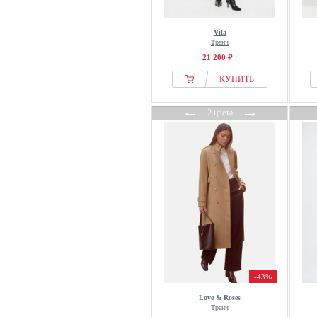
Vila
Тренч
21 200 ₽
КУПИТЬ
←
→
2 цвета
-43%
Love & Roses
Тренч