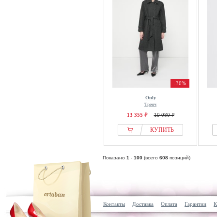
-30%
Only
Тренч
13 355 ₽
19 080 ₽
КУПИТЬ
Показано
1
-
100
(всего
608
позиций)
Контакты
Доставка
Оплата
Гарантии
К