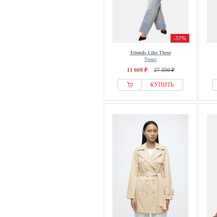
Vila
Volcom
VSP
-57%
WE Fashion
Friends Like These
WEEKDAY
Тренч
Wittchen
11 660 ₽
27 350 ₽
YAS
КУПИТЬ
ZADIG & VOLTAIRE
Zero
Zizzi