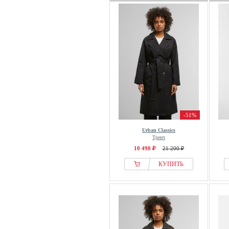
Reiss
RICANO
S.oliver
Saint Tropez
Samsøe Samsøe
Save the Duck
Scalpers
Schmuddelwedda
-51%
Seasalt Cornwall
Urban Classics
sessun
Тренч
Soaked In Luxury
10 490 ₽
21 200 ₽
Sofie Schnoor
КУПИТЬ
South Beach
Soyaconcept
STOCKH LM
Stradivarius
Street One