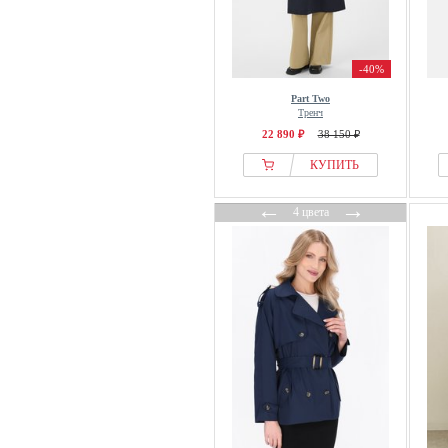
Luisa Viola
M&Co
Madeleine
-40%
Mads Nørgaard
Part Two
Тренч
Maison Kitsuné
22 890 ₽
38 150 ₽
MAJE
КУПИТЬ
Mango
Marc Cain
←
→
4 цвета
Marc OPolo
Marc OPolo DENIM
Marella
Mark Maddox
Marks & Spencer
Massimo Dutti
Max Mara
MAX&Co.
MBYM