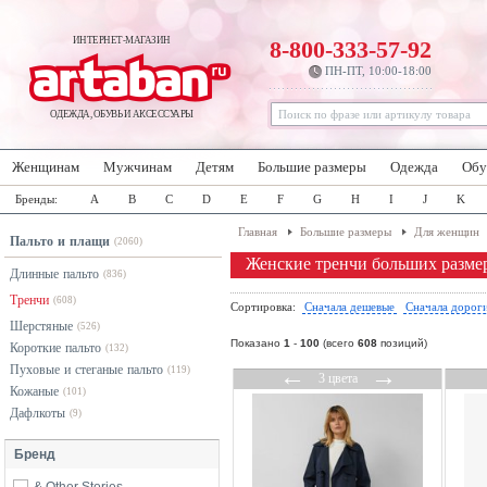
ИНТЕРНЕТ-МАГАЗИН
8-800-333-57-92
ПН-ПТ, 10:00-18:00
ОДЕЖДА, ОБУВЬ И АКСЕССУАРЫ
Женщинам
Мужчинам
Детям
Большие размеры
Одежда
Обу
Бренды:
A
B
C
D
E
F
G
H
I
J
K
Главная
Большие размеры
Для женщин
Пальто и плащи
(2060)
Женские тренчи больших разме
Длинные пальто
(836)
Тренчи
(608)
Сортировка:
Сначала дешевые
Сначала дорог
Шерстяные
(526)
Показано
1
-
100
(всего
608
позиций)
Короткие пальто
(132)
Пуховые и стеганые пальто
←
→
(119)
3 цвета
Кожаные
(101)
Дафлкоты
(9)
Бренд