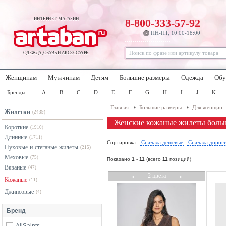
ИНТЕРНЕТ-МАГАЗИН
8-800-333-57-92
ПН-ПТ, 10:00-18:00
ОДЕЖДА, ОБУВЬ И АКСЕССУАРЫ
Женщинам
Мужчинам
Детям
Большие размеры
Одежда
Обу
Бренды:
A
B
C
D
E
F
G
H
I
J
K
Главная
Большие размеры
Для женщин
Жилетки
(2439)
Женские кожаные жилеты боль
Короткие
(1910)
Длинные
(1711)
Сортировка:
Сначала дешевые
Сначала дорог
Пуховые и стеганые жилеты
(215)
Меховые
(75)
Показано
1
-
11
(всего
11
позиций)
Вязаные
(47)
←
→
2 цвета
Кожаные
(11)
Джинсовые
(4)
Бренд