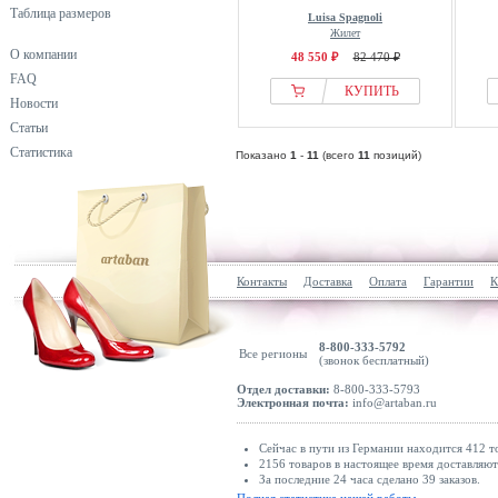
Таблица размеров
Luisa Spagnoli
Жилет
О компании
48 550 ₽
82 470 ₽
FAQ
КУПИТЬ
Новости
Статьи
Статистика
Показано
1
-
11
(всего
11
позиций)
Контакты
Доставка
Оплата
Гарантии
К
8-800-333-5792
Все регионы
(звонок бесплатный)
Отдел доставки:
8-800-333-5793
Электронная почта:
info@artaban.ru
Сейчас в пути из Германии находится 412 т
2156 товаров в настоящее время доставляю
За последние 24 часа сделано 39 заказов.