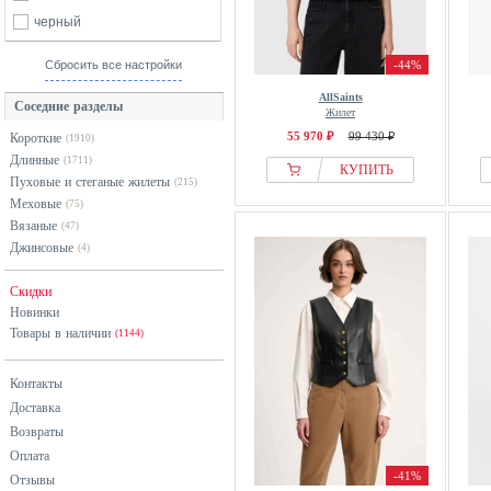
черный
Сбросить все настройки
-44%
AllSaints
Соседние разделы
Жилет
55 970 ₽
99 430 ₽
Короткие
(1910)
Длинные
(1711)
КУПИТЬ
Пуховые и стеганые жилеты
(215)
Меховые
(75)
Вязаные
(47)
Джинсовые
(4)
Скидки
Новинки
Товары в наличии
(1144)
Контакты
Доставка
Возвраты
Оплата
-41%
Отзывы