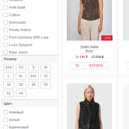
AllSaints
Antik Batik
Culture
Dreimaster
Freaky Nation
From Germany With Love
-23%
Luisa Spagnoli
Freaky Nation
Жилет
Pepe Jeans
21 190 ₽
27 550 ₽
Размер
Samsøe Samsøe
КУПИТЬ
XXS
XS
S
M
L
XL
XXL
32
34
36
38
40
42
44
Цвет
бежевый
белый
коричневый