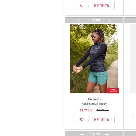
КУПИТЬ
←
→
5 цветов
-25%
Patagonia
Спортивный жилет
31 790 ₽
42 390 ₽
КУПИТЬ
←
→
2 цвета