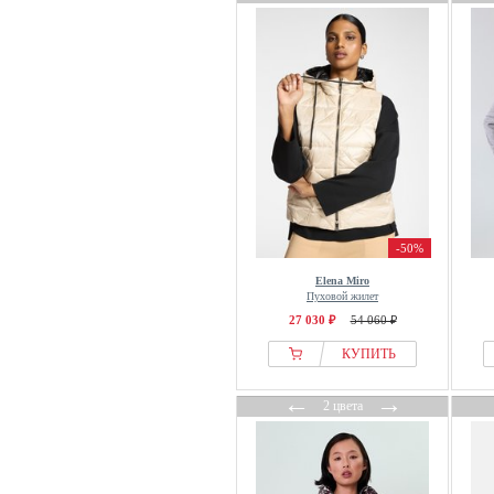
-50%
Elena Miro
Пуховой жилет
27 030 ₽
54 060 ₽
КУПИТЬ
←
→
2 цвета