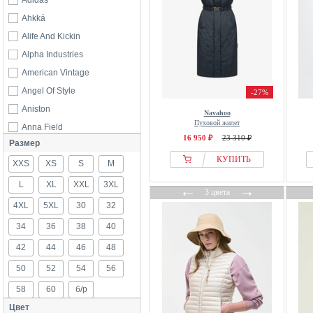
Adidas
Ahkká
Alife And Kickin
Alpha Industries
American Vintage
Angel Of Style
-27%
Aniston
Navahoo
Пуховой жилет
Anna Field
16 950 ₽
23 310 ₽
Размер
Armani Exchange
КУПИТЬ
XXS
B.Young
XS
S
M
Barbour
L
XL
XXL
3XL
←
→
3 цвета
Basler
4XL
5XL
30
32
Betty Barclay
34
36
38
40
BIZUU
42
44
46
48
Bogner
50
52
54
56
BOMBOOGIE
58
60
б/р
Born Living Yoga
Цвет
Calvin Klein