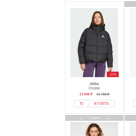
-25%
Adidas
Пуховик
23 840 ₽
31 790 ₽
КУПИТЬ
←
→
2 цвета