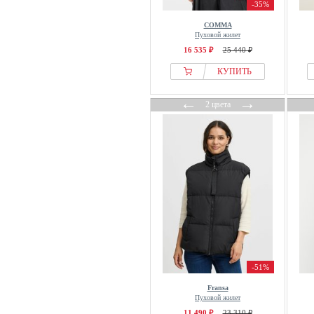
-35%
COMMA
Пуховой жилет
16 535 ₽
25 440 ₽
КУПИТЬ
←
→
2 цвета
-51%
Fransa
Пуховой жилет
11 490 ₽
23 310 ₽