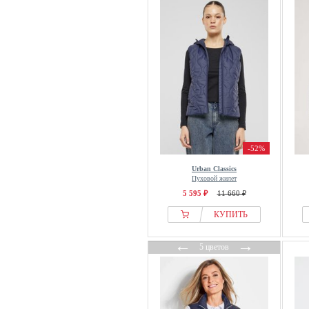
Monki
NAOKO
Navahoo
Next
Nike
North Bend
North Sails
Odlo
OH APRIL
-52%
Only
Urban Classics
Пуховой жилет
ONLY CARMAKOMA
5 595 ₽
11 660 ₽
OPUS
КУПИТЬ
OVS
OXMO
←
→
5 цветов
Patagonia
Peak Performance
Pepe Jeans
Protest