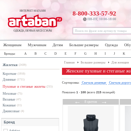
ИНТЕРНЕТ-МАГАЗИН
8-800-333-57-92
ПН-ПТ, 10:00-18:00
ОДЕЖДА, ОБУВЬ И АКСЕССУАРЫ
Женщинам
Мужчинам
Детям
Большие размеры
Одежда
Обу
Бренды:
A
B
C
D
E
F
G
H
I
J
K
Главная
Большие размеры
Для женщин
Жилетки
(2439)
Женские пуховые и стеганые ж
Короткие
(1910)
Длинные
(1711)
Сортировка:
Сначала дешевые
Сначала дорог
Пуховые и стеганые жилеты
(215)
Показано
1
-
100
(всего
215
позиций)
Меховые
(75)
Вязаные
←
→
(47)
8 цветов
Кожаные
(11)
Джинсовые
(4)
Бренд