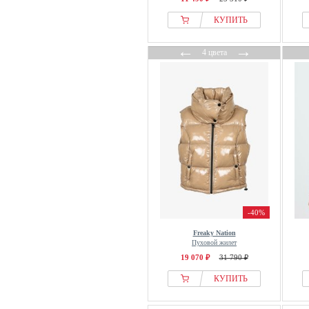
КУПИТЬ
←
→
4 цвета
-40%
Freaky Nation
Пуховой жилет
19 070 ₽
31 790 ₽
КУПИТЬ