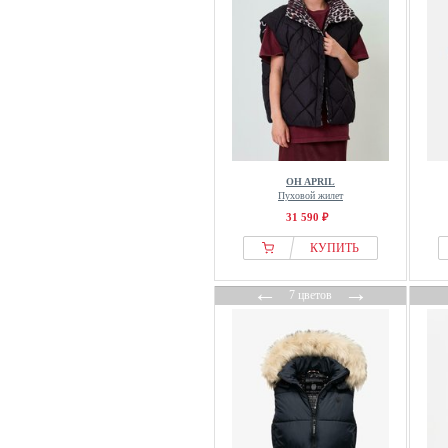
OH APRIL
Пуховой жилет
31 590 ₽
КУПИТЬ
←
→
7 цветов