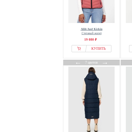
Tom Tailor
Tommy Hilfiger
Twist
Ulla Popken
Alife And Kickin
Стеганый жилет
Under Armour
19 080 ₽
Urban Classics
КУПИТЬ
Vero Moda
YOURTURN
←
→
7 цветов