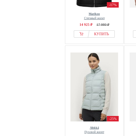
-17%
Marikoo
Стеганый жилет
14 925 ₽
17 980 ₽
КУПИТЬ
-25%
Ahkká
Пуховой жилет