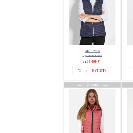
Ragwear
Red Bull Racing x Pepe Jeans
Regatta
S.oliver
Save the Duck
Scalpers
GOLDNER
Sheego
Пуховой жилет
Smartwool
от 19 080 ₽
Snow Peak
КУПИТЬ
someday
←
→
Springfield
2 цвета
Superdry & Co
Swedemount
TAION
TATUUM
The North Face
Threadbare