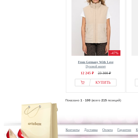
-47%
From Germany With Love
Пуховой жилет
12 245 ₽
23 300 ₽
КУПИТЬ
Показано
1
-
100
(всего
215
позиций)
Контакты
Доставка
Оплата
Гарантии
К