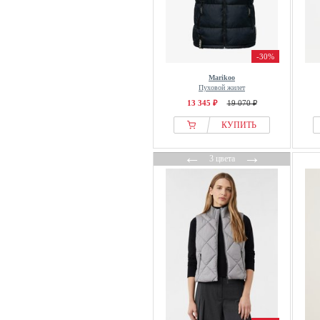
-30%
Marikoo
Пуховой жилет
13 345 ₽
19 070 ₽
КУПИТЬ
←
→
3 цвета