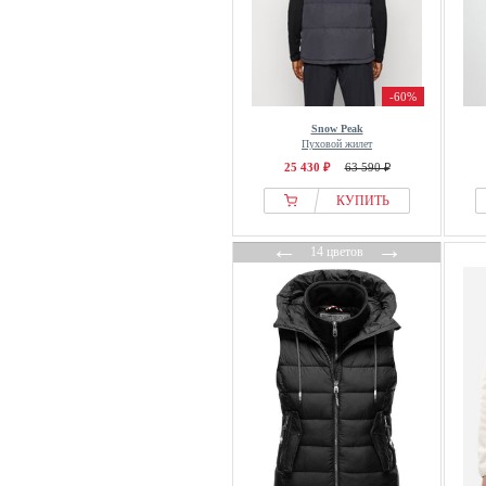
-60%
Snow Peak
Пуховой жилет
25 430 ₽
63 590 ₽
КУПИТЬ
←
→
14 цветов