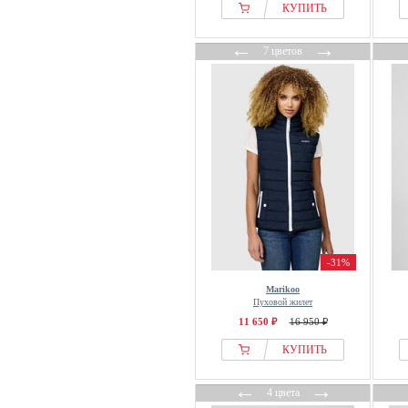
Jott
КУПИТЬ
Joules
←
→
7 цветов
K-WAY
Kangaroos
Karl Kani
Khujo
LELA
LOLA CASADEMUNT
Lollys Laundry
Luisa Cerano
Madeleine
-31%
Mammut
Marikoo
Marc OPolo
Пуховой жилет
Marikoo
11 650 ₽
16 950 ₽
Marks & Spencer
КУПИТЬ
Max Mara
←
→
Millet
4 цвета