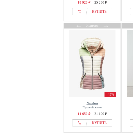
18 920 ₽
25 230 ₽
КУПИТЬ
←
→
5 цветов
-45%
Navahoo
Пуховой жилет
11 650 ₽
21 190 ₽
КУПИТЬ