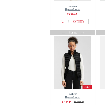
Navahoo
Пуховой жилет
23 310 ₽
КУПИТЬ
←
→
4 цвета
-43%
S.oliver
Пуховой жилет
6 105 ₽
10 725 ₽