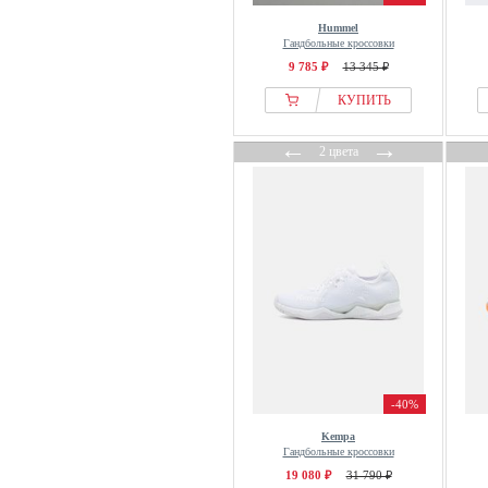
Hummel
Гандбольные кроссовки
9 785 ₽
13 345 ₽
КУПИТЬ
←
→
2 цвета
-40%
Kempa
Гандбольные кроссовки
19 080 ₽
31 790 ₽