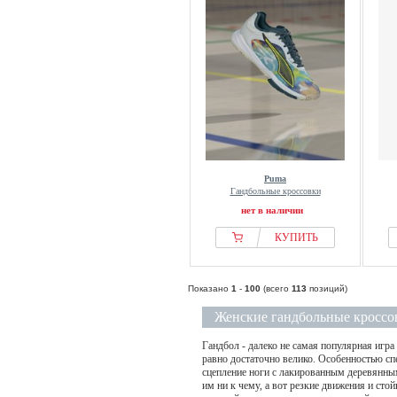
Puma
Гандбольные кроссовки
нет в наличии
КУПИТЬ
Показано
1
-
100
(всего
113
позиций)
Женские гандбольные кроссо
Гандбол - далеко не самая популярная игр
равно достаточно велико. Особенностью сп
сцепление ноги с лакированным деревянны
им ни к чему, а вот резкие движения и сто