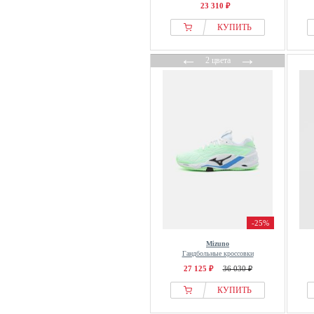
23 310 ₽
КУПИТЬ
←
→
2 цвета
-25%
Mizuno
Гандбольные кроссовки
27 125 ₽
36 030 ₽
КУПИТЬ