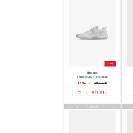
-53%
Hummel
Гандбольные кроссовки
13 945 ₽
29 670 ₽
КУПИТЬ
←
→
8 цветов