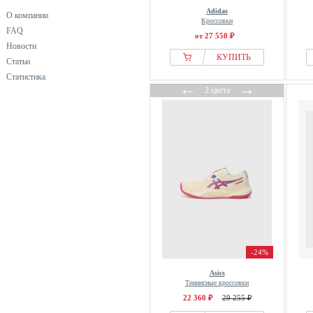
Adidas
О компании
Кроссовки
FAQ
от 27 550 ₽
Новости
КУПИТЬ
Статьи
Статистика
←
→
2 цвета
-24%
Asics
Теннисные кроссовки
22 360 ₽
29 255 ₽