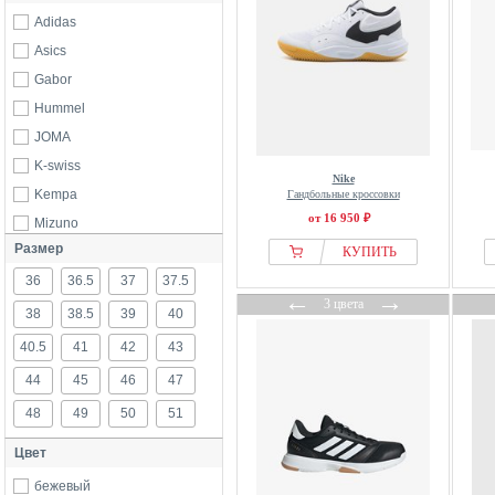
Adidas
Asics
Gabor
Hummel
JOMA
K-swiss
Nike
Kempa
Гандбольные кроссовки
от 16 950 ₽
Mizuno
Размер
Next
КУПИТЬ
36
Nike
36.5
37
37.5
←
→
3 цвета
Puma
38
38.5
39
40
Reebok
40.5
41
42
43
44
45
46
47
48
49
50
51
Цвет
бежевый