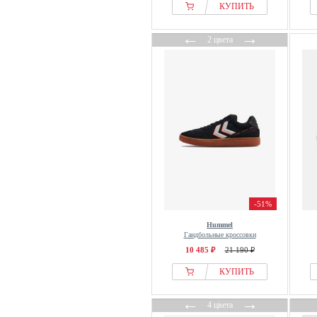
КУПИТЬ
←
→
2 цвета
-51%
Hummel
Гандбольные кроссовки
10 485 ₽
21 190 ₽
КУПИТЬ
←
→
4 цвета