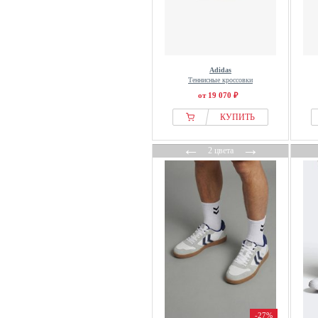
Adidas
Теннисные кроссовки
от 19 070 ₽
КУПИТЬ
←
→
2 цвета
-27%