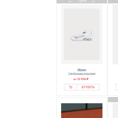
←
→
2 цвета
Mizuno
Гандбольные кроссовки
от 33 910 ₽
КУПИТЬ