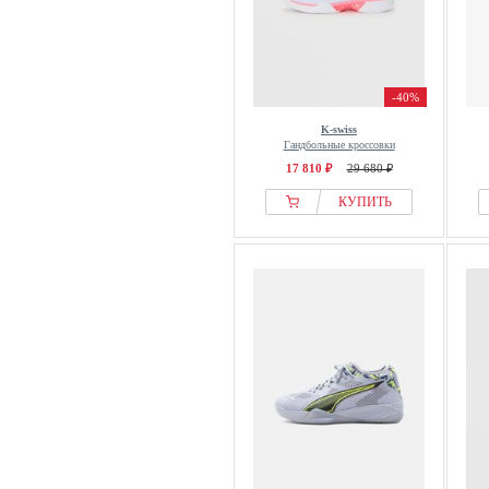
-40%
K-swiss
Гандбольные кроссовки
17 810 ₽
29 680 ₽
КУПИТЬ