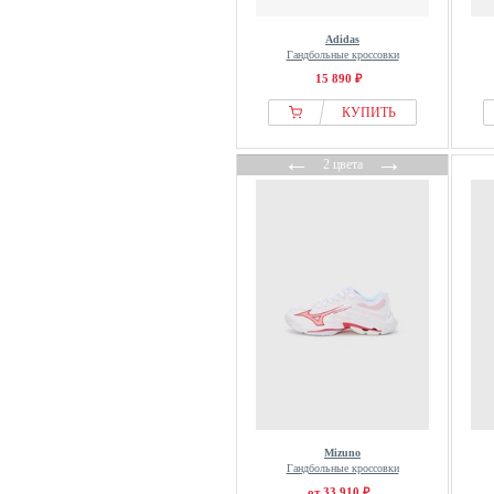
Adidas
Гандбольные кроссовки
15 890 ₽
КУПИТЬ
←
→
2 цвета
Mizuno
Гандбольные кроссовки
от 33 910 ₽