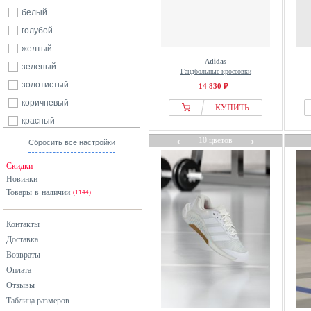
белый
голубой
желтый
Adidas
зеленый
Гандбольные кроссовки
золотистый
14 830 ₽
коричневый
КУПИТЬ
красный
←
→
оранжевый
10 цветов
Сбросить все настройки
разноцветный
Скидки
розовый
Новинки
Товары в наличии
серебристый
(1144)
серый
Контакты
синий
Доставка
фиолетовый
Возвраты
хаки
Оплата
черный
Отзывы
Таблица размеров