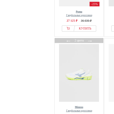
-25%
Puma
Гандбольные кроссовки
27 125 ₽
36 030 ₽
КУПИТЬ
←
→
2 цвета
Mizuno
Гандбольные кроссовки