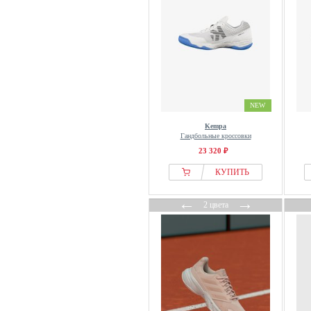
NEW
Kempa
Гандбольные кроссовки
23 320 ₽
КУПИТЬ
←
→
2 цвета