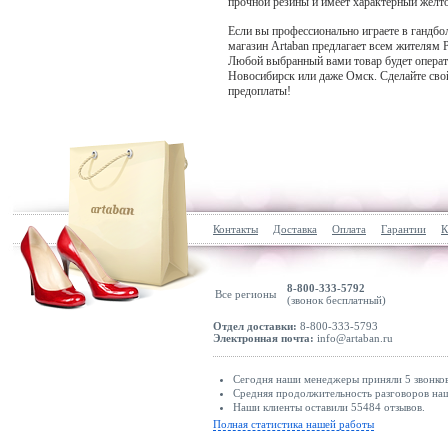
прочной резины и имеет характерный желто
Если вы профессионально играете в гандбо
магазин Artaban предлагает всем жителям 
Любой выбранный вами товар будет операт
Новосибирск или даже Омск. Сделайте свой
предоплаты!
Контакты
Доставка
Оплата
Гарантии
К
8-800-333-5792
Все регионы
(звонок бесплатный)
Отдел доставки:
8-800-333-5793
Электронная почта:
info@artaban.ru
Сегодня наши менеджеры приняли 5 звонков
Средняя продолжительность разговоров наш
Наши клиенты оставили 55484 отзывов.
Полная статистика нашей работы