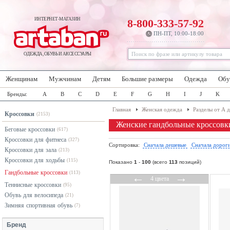
ИНТЕРНЕТ-МАГАЗИН
8-800-333-57-92
ПН-ПТ, 10:00-18:00
ОДЕЖДА, ОБУВЬ И АКСЕССУАРЫ
Женщинам
Мужчинам
Детям
Большие размеры
Одежда
Обу
Бренды:
A
B
C
D
E
F
G
H
I
J
K
Главная
Женская одежда
Разделы от А 
Кроссовки
(2153)
Женские гандбольные кроссовк
Беговые кроссовки
(617)
Кроссовки для фитнеса
(327)
Сортировка:
Сначала дешевые
Сначала дорог
Кроссовки для зала
(213)
Кроссовки для ходьбы
(115)
Показано
1
-
100
(всего
113
позиций)
Гандбольные кроссовки
(113)
←
→
4 цвета
Теннисные кроссовки
(95)
Обувь для велосипеда
(21)
Зимняя спортивная обувь
(7)
Бренд