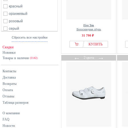
красный
оранжевый
розовый
Five Ten
серый
Велосипедная обувь
31 790 ₽
синий
Сбросить все настройки
хаки
КУПИТЬ
Скидки
черный
Новинки
←
→
2 цвета
Товары в наличии
(1142)
Контакты
Доставка
Возвраты
Оплата
Отзывы
Таблица размеров
О компании
FAQ
Новости