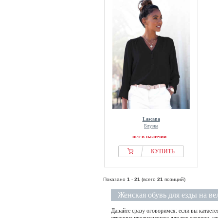
Lascana
Блузка
нет в наличии
КУПИТЬ
Показано
1
-
21
(всего
21
позиций)
Женская обувь для езды на в
Давайте сразу оговоримся: если вы катаете