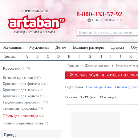
ИНТЕРНЕТ-МАГАЗИН
8-800-333-57-92
ПН-ПТ, 10:00-18:00
ОДЕЖДА, ОБУВЬ И АКСЕССУАРЫ
Женщинам
Мужчинам
Детям
Большие размеры
Одежда
Обу
Бренды:
A
B
C
D
E
F
G
H
I
J
K
Главная
Женская одежда
Разделы от А 
Кроссовки
(2153)
Женская обувь для езды на вело
Беговые кроссовки
(617)
Кроссовки для фитнеса
(327)
Сортировка:
Сначала дешевые
Сначала дорог
Кроссовки для зала
(213)
Кроссовки для ходьбы
(115)
Показано
1
-
21
(всего
21
позиций)
Гандбольные кроссовки
(113)
Теннисные кроссовки
(95)
Обувь для велосипеда
(21)
Зимняя спортивная обувь
(7)
Бренд