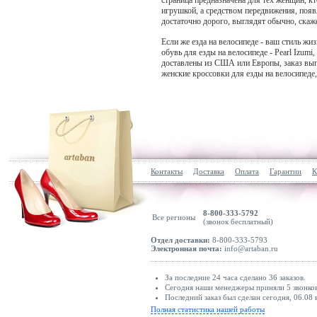
страница предназначена для тех женщин, кт
игрушкой, а средством передвижения, появ
достаточно дорого, выглядят обычно, скаже
Если же езда на велосипеде - ваш стиль ж
обувь для езды на велосипеде - Pearl Izumi
доставлены из США или Европы, заказ вып
женские кроссовки для езды на велосипеде,
Контакты
Доставка
Оплата
Гарантии
К
8-800-333-5792
Все регионы
(звонок бесплатный)
Отдел доставки:
8-800-333-5793
Электронная почта:
info@artaban.ru
За последние 24 часа сделано 36 заказов.
Сегодня наши менеджеры приняли 5 звонков
Последний заказ был сделан сегодня, 06.08 
Полная статистика нашей работы