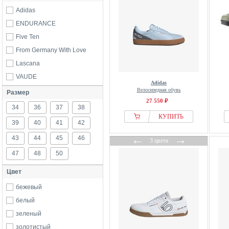
Adidas
ENDURANCE
Five Ten
From Germany With Love
Lascana
VAUDE
Adidas
Велосипедная обувь
Размер
27 550 ₽
34
36
37
38
КУПИТЬ
39
40
41
42
←
→
43
44
45
46
3 цвета
47
48
50
Цвет
бежевый
белый
зеленый
золотистый