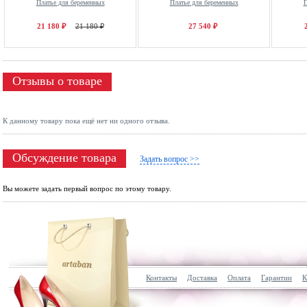
Платье для беременных
Платье для беременных
П
21 180 ₽
21 180 ₽
27 540 ₽
Отзывы о товаре
К данному товару пока ещё нет ни одного отзыва.
Обсуждение товара
Задать вопрос >>
Вы можете задать первый вопрос по этому товару.
Контакты
Доставка
Оплата
Гарантии
К