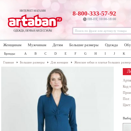
ИНТЕРНЕТ-МАГАЗИН
8-800-333-57-92
ПН-ПТ, 10:00-18:00
ОДЕЖДА, ОБУВЬ И АКСЕССУАРЫ
Женщинам
Мужчинам
Детям
Большие размеры
Одежда
Обу
Бренды:
A
B
C
D
E
F
G
H
I
J
K
Главная
Большие размеры
Для женщин
Женские юбки и платья больших размер
Ле
Арти
Код т
Прои
Пол:
Цвет
Выбер