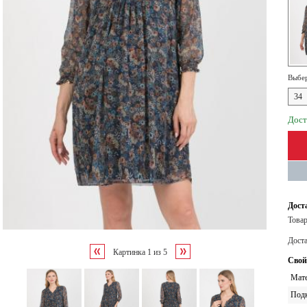
Выбер
34
Дост
Дост
Товар
Дост
Картинка
1
из
5
Свой
Мате
Под