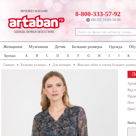
ИНТЕРНЕТ-МАГАЗИН
8-800-333-57-92
ПН-ПТ, 10:00-18:00
ОДЕЖДА, ОБУВЬ И АКСЕССУАРЫ
Женщинам
Мужчинам
Детям
Большие размеры
Одежда
Обу
Бренды:
A
B
C
D
E
F
G
H
I
J
K
Главная
Большие размеры
Для женщин
Женские юбки и платья больших размер
Ле
Арти
Код т
Прои
Пол:
Цвет
Выбер