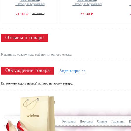
Платье для беременных
Платье для беременных
П
21 180 ₽
21 180 ₽
27 540 ₽
Отзывы о товаре
К данному товару пока ещё нет ни одного отзыва.
Обсуждение товара
Задать вопрос >>
Вы можете задать первый вопрос по этому товару.
Контакты
Доставка
Оплата
Гарантии
К