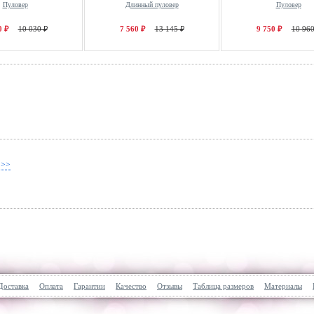
Пуловер
Длинный пуловер
Пуловер
0 ₽
10 030 ₽
7 560 ₽
13 145 ₽
9 750 ₽
10 960
 >>
Доставка
Оплата
Гарантии
Качество
Отзывы
Таблица размеров
Материалы