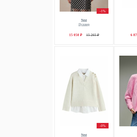
-1%
Next
Пуловер
15 050 ₽
15 265 ₽
6 87
-0%
Next