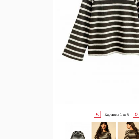
Картинка
1
из
6