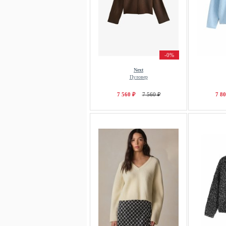
-0%
Next
Пуловер
7 560 ₽
7 560 ₽
7 80