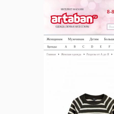
ИНТЕРНЕТ-МАГАЗИН
8-
ОДЕЖДА, ОБУВЬ И АКСЕССУАРЫ
Женщинам
Мужчинам
Детям
Больш
Бренды:
A
B
C
D
E
F
Главная
Женская одежда
Разделы от А до Я