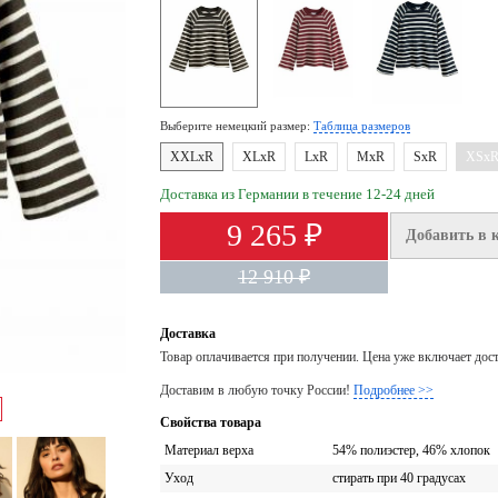
Выберите немецкий размер:
Таблица размеров
XXLxR
XLxR
LxR
MxR
SxR
XSx
Доставка из Германии в течение 12-24 дней
9 265 ₽
Добавить в 
12 910 ₽
Доставка
Товар оплачивается при получении. Цена уже включает дос
Доставим в любую точку России!
Подробнее >>
Свойства товара
Материал верха
54% полиэстер, 46% хлопок
Уход
стирать при 40 градусах