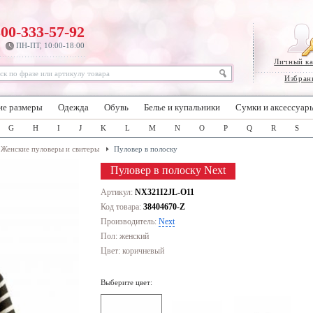
800-333-57-92
ПН-ПТ, 10:00-18:00
Личный к
Избран
ие размеры
Одежда
Обувь
Белье и купальники
Сумки и аксессуар
G
H
I
J
K
L
M
N
O
P
Q
R
S
Женские пуловеры и свитеры
Пуловер в полоску
Пуловер в полоску Next
Артикул:
NX321I2JL-O11
Код товара:
38404670-Z
Производитель:
Next
Пол: женский
Цвет:
коричневый
Выберите цвет: