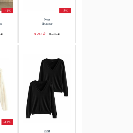
-41%
-5%
Next
ов
Пуловер
 ₽
9 265 ₽
9 750 ₽
-11%
Next