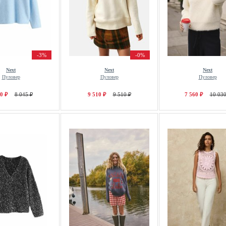
-3%
-0%
Next
Next
Next
Пуловер
Пуловер
Пуловер
0 ₽
8 045 ₽
9 510 ₽
9 510 ₽
7 560 ₽
10 030