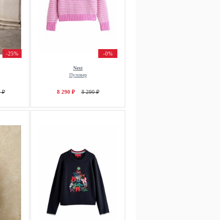
-25%
-0%
Next
Пуловер
 ₽
8 290 ₽
8 290 ₽