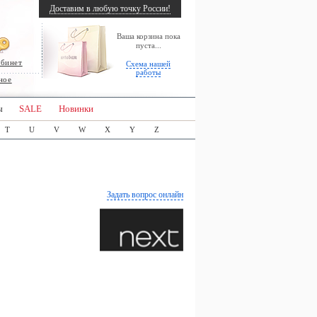
Доставим в любую точку России!
Ваша корзина пока
пуста...
абинет
Схема нашей
работы
ное
ы
SALE
Новинки
T
U
V
W
X
Y
Z
Задать вопрос онлайн