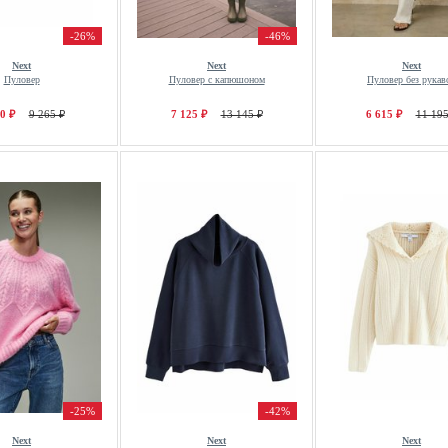
-26%
-46%
Next
Next
Next
Пуловер
Пуловер с капюшоном
Пуловер без рукав
0 ₽
9 265 ₽
7 125 ₽
13 145 ₽
6 615 ₽
11 195
-25%
-42%
Next
Next
Next