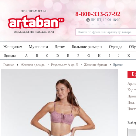
ИНТЕРНЕТ-МАГАЗИН
8-800-333-57-92
ПН-ПТ, 10:00-18:00
ОДЕЖДА, ОБУВЬ И АКСЕССУАРЫ
Женщинам
Мужчинам
Детям
Большие размеры
Одежда
Обу
Бренды:
A
B
C
D
E
F
G
H
I
J
K
Главная
Женская одежда
Разделы от А до Я
Женские брюки
Брюки
Б
Арти
Код т
Прои
Пол:
Цвет
Выбер