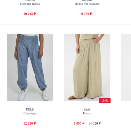
Пляжное платье
Платье без бретелек
10 715 ₽
9 750 ₽
-34%
PULZ
Kaffe
Шаровары
Брюки
12 230 ₽
9 855 ₽
14 830 ₽