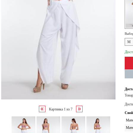
Выбер
M
Дост
Дост
Товар
Дост
Картинка
1
из
7
Свой
Мате
Мате