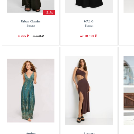
-51%
Urban Classics
WAL G.
Брюки
Брюки
4 765 ₽
9 750 ₽
от 10 960 ₽
Apricot
Lascana