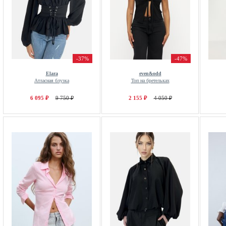
-37%
-47%
Elara
even&odd
Атласная блузка
Топ на бретельках
6 095 ₽
9 750 ₽
2 155 ₽
4 050 ₽