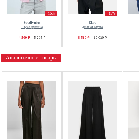
-15%
-15%
Stradivarius
Elara
Блузка-рубашка
Длинная блузка
4 500 ₽
5 295 ₽
8 510 ₽
10 020 ₽
Аналогичные товары