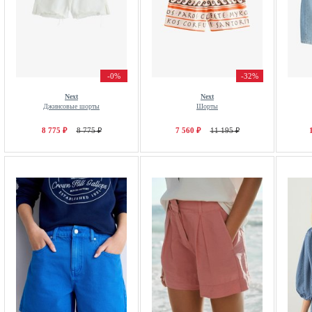
-0%
-32%
Next
Next
Джинсовые шорты
Шорты
8 775 ₽
8 775 ₽
7 560 ₽
11 195 ₽