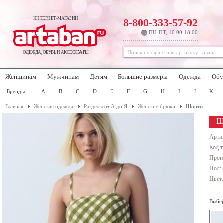
ИНТЕРНЕТ-МАГАЗИН
8-800-333-57-92
ПН-ПТ, 10:00-18:00
ОДЕЖДА, ОБУВЬ И АКСЕССУАРЫ
Женщинам
Мужчинам
Детям
Большие размеры
Одежда
Обу
Бренды:
A
B
C
D
E
F
G
H
I
J
K
Главная
Женская одежда
Разделы от А до Я
Женские брюки
Шорты
Ш
Арти
Код т
Прои
Пол:
Цвет
Выбер