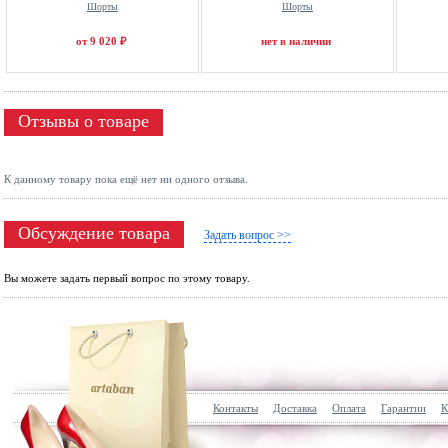
Шорты
Шорты
от 9 020 ₽
нет в наличии
Отзывы о товаре
К данному товару пока ещё нет ни одного отзыва.
Обсуждение товара
Задать вопрос >>
Вы можете задать первый вопрос по этому товару.
Контакты
Доставка
Оплата
Гарантии
К