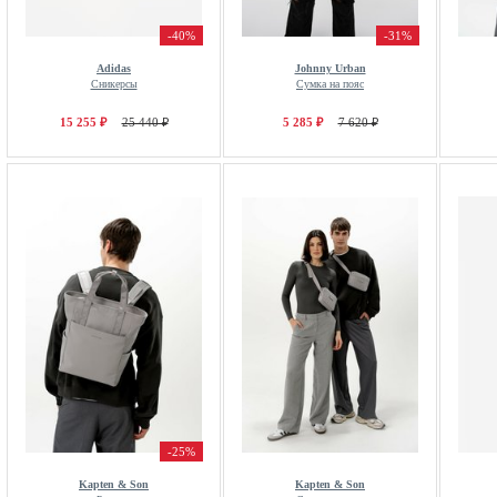
-40%
-31%
Adidas
Johnny Urban
Сникерсы
Сумка на пояс
15 255 ₽
25 440 ₽
5 285 ₽
7 620 ₽
-25%
Kapten & Son
Kapten & Son