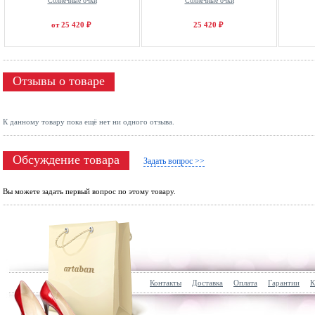
Солнечные очки
Солнечные очки
от 25 420 ₽
25 420 ₽
Отзывы о товаре
К данному товару пока ещё нет ни одного отзыва.
Обсуждение товара
Задать вопрос >>
Вы можете задать первый вопрос по этому товару.
Контакты
Доставка
Оплата
Гарантии
К