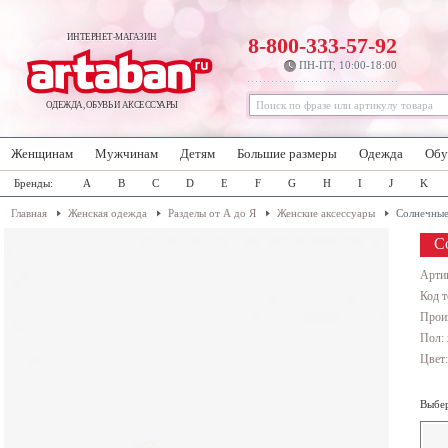
ИНТЕРНЕТ-МАГАЗИН
8-800-333-57-92
ПН-ПТ, 10:00-18:00
ОДЕЖДА, ОБУВЬ И АКСЕССУАРЫ
Женщинам
Мужчинам
Детям
Большие размеры
Одежда
Обу
Бренды:
A
B
C
D
E
F
G
H
I
J
K
Главная
Женская одежда
Разделы от А до Я
Женские аксессуары
Солнечные
С
Арти
Код т
Прои
Пол:
Цвет
Выбер