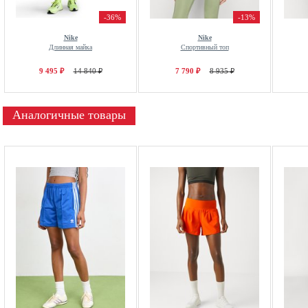
-36%
-13%
Nike
Nike
Длинная майка
Спортивный топ
9 495 ₽
14 840 ₽
7 790 ₽
8 935 ₽
Аналогичные товары