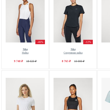
-46%
-12%
Nike
Nike
Майка
Спортивная майка
9 740 ₽
18 020 ₽
8 765 ₽
10 000 ₽