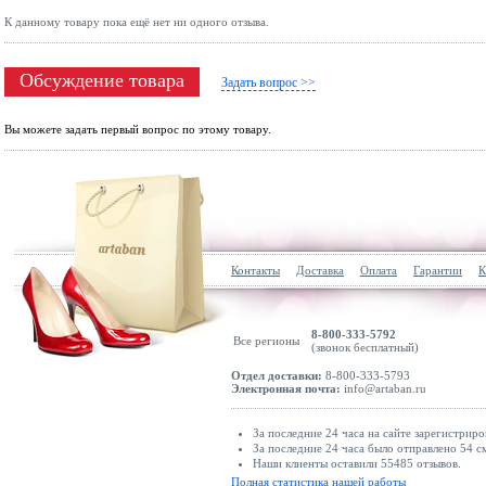
К данному товару пока ещё нет ни одного отзыва.
Обсуждение товара
Задать вопрос >>
Вы можете задать первый вопрос по этому товару.
Контакты
Доставка
Оплата
Гарантии
К
8-800-333-5792
Все регионы
(звонок бесплатный)
Отдел доставки:
8-800-333-5793
Электронная почта:
info@artaban.ru
За последние 24 часа на сайте зарегистриро
За последние 24 часа было отправлено 54 с
Наши клиенты оставили 55485 отзывов.
Полная статистика нашей работы