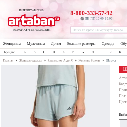
ИНТЕРНЕТ-МАГАЗИН
8-800-333-57-92
ПН-ПТ, 10:00-18:00
ОДЕЖДА, ОБУВЬ И АКСЕССУАРЫ
Женщинам
Мужчинам
Детям
Большие размеры
Одежда
Обу
Бренды:
A
B
C
D
E
F
G
H
I
J
K
Главная
Женская одежда
Разделы от А до Я
Женские брюки
Шорты
Ш
Арти
Код т
Прои
Пол:
Цвет
Выбер