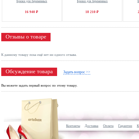
Брюки для беременных
Брюки для беременных
Б
16 940 ₽
18 210 ₽
Отзывы о товаре
К данному товару пока ещё нет ни одного отзыва.
Обсуждение товара
Задать вопрос >>
Вы можете задать первый вопрос по этому товару.
Контакты
Доставка
Оплата
Гарантии
К