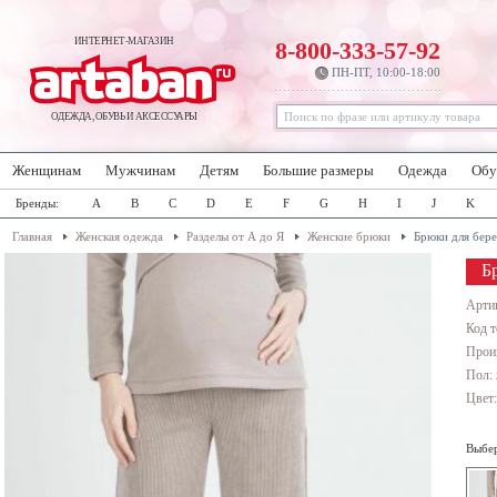
ИНТЕРНЕТ-МАГАЗИН
8-800-333-57-92
ПН-ПТ, 10:00-18:00
ОДЕЖДА, ОБУВЬ И АКСЕССУАРЫ
Женщинам
Мужчинам
Детям
Большие размеры
Одежда
Обу
Бренды:
A
B
C
D
E
F
G
H
I
J
K
Главная
Женская одежда
Разделы от А до Я
Женские брюки
Брюки для бер
Б
Арти
Код т
Прои
Пол:
Цвет
Выбер