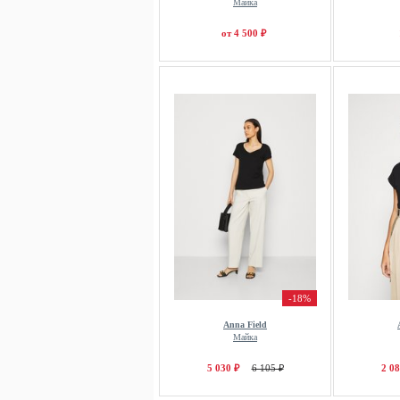
Майка
от 4 500 ₽
-18%
Anna Field
Майка
5 030 ₽
6 105 ₽
2 08