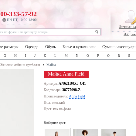
800-333-57-92
ПН-ПТ, 10:00-18:00
Личный к
Избран
ие размеры
Одежда
Обувь
Белье и купальники
Сумки и аксессуар
G
H
I
J
K
L
M
N
O
P
Q
R
S
Женские майки и футболки
Майка
Майка Anna Field
Артикул:
AN621D0XJ-O11
Код товара:
38777098-Z
Производитель:
Anna Field
Пол: женский
Цвет:
как на фото
Выберите цвет: