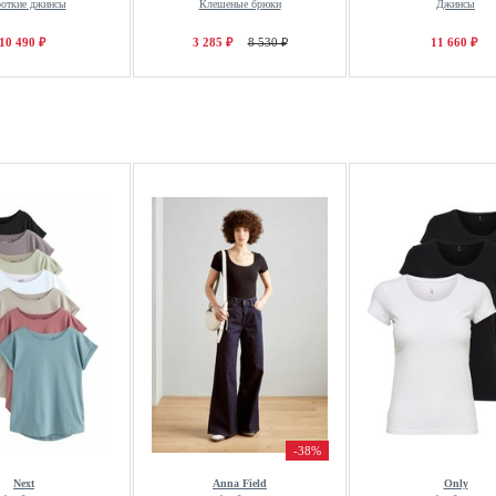
откие джинсы
Клешеные брюки
Джинсы
10 490 ₽
3 285 ₽
8 530 ₽
11 660 ₽
-38%
Next
Anna Field
Only