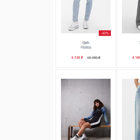
-40%
Only
Джинсы
6 330 ₽
10 490 ₽
8 58