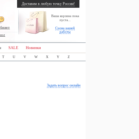
Доставим в любую точку России!
Ваша корзина пока
пуста...
абинет
Схема нашей
работы
ное
ы
SALE
Новинки
T
U
V
W
X
Y
Z
Задать вопрос онлайн