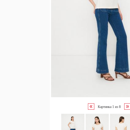
Картинка
1
из
8