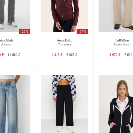
-26%
-37%
Vero Moda
Anna Field
Pull&Bear
Джинсы
Толстовка
Зимние брюки
0 ₽
11 660 ₽
4 315 ₽
6 865 ₽
3 970 ₽
7 630