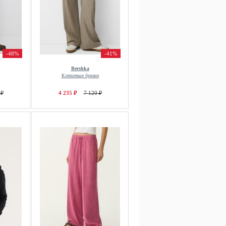
-48%
-41%
Bershka
Клешеные брюки
 ₽
4 235 ₽
7 120 ₽