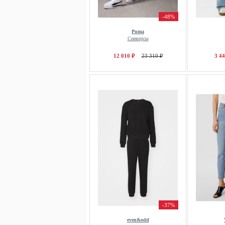
-48%
Puma
Сникерсы
12 010 ₽
23 310 ₽
3 44
-37%
even&odd