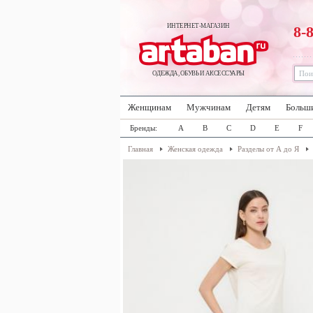
ИНТЕРНЕТ-МАГАЗИН
8-
ОДЕЖДА, ОБУВЬ И АКСЕССУАРЫ
Женщинам
Мужчинам
Детям
Больш
Бренды:
A
B
C
D
E
F
Главная
Женская одежда
Разделы от А до Я