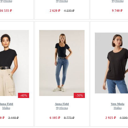
Футболка
Футболка
Футболка
16 535 ₽
2 620 ₽
4 235 ₽
9 740 ₽
-40%
-30%
Anna Field
Anna Field
Vero Moda
Майка
Футболка
Майка
0 ₽
3 440 ₽
6 105 ₽
8 775 ₽
2 925 ₽
4 500