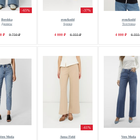
-65%
-37%
Bershka
even&odd
even&odd
Джинсы
Брюки
Толстовка
0 ₽
9 750 ₽
4 000 ₽
6 355 ₽
4 000 ₽
6 355
-61%
Vero Moda
Anna Field
Vero Moda