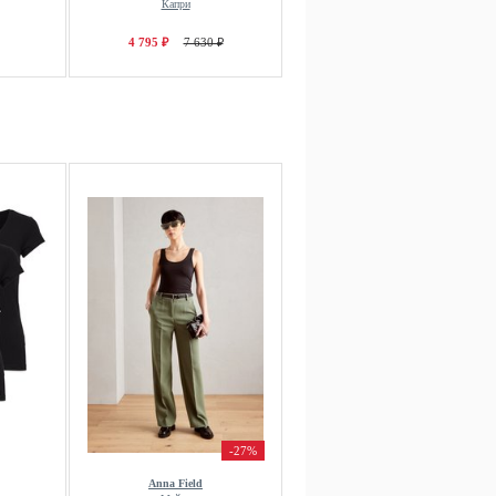
Капри
4 795 ₽
7 630 ₽
-27%
Anna Field