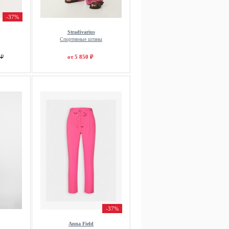
-37%
Stradivarius
Спортивные штаны
 ₽
от 5 850 ₽
-37%
Anna Field