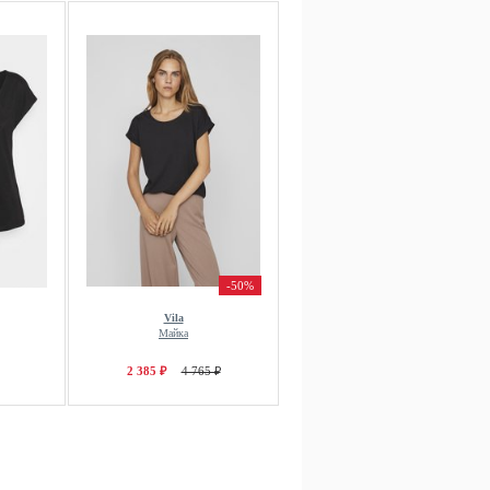
-50%
Vila
Майка
2 385 ₽
4 765 ₽