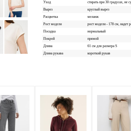
Уход
стирать при 30 градусах, не 
Вырез
круглый вырез
Расцветка
меланж
Рост модели
рост модели - 178 см, надет 
Посадка
нормальный
Покрой
прямой
Длина
61 см для размера S
Длина рукава
короткий рукав