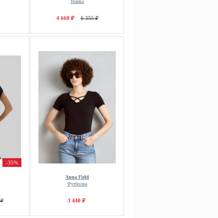
Майка
4 660 ₽
6 355 ₽
-35%
Anna Field
Футболка
 ₽
3 440 ₽