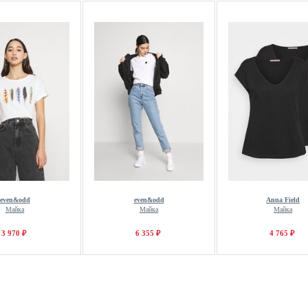
even&odd
even&odd
Anna Field
Майка
Майка
Майка
3 970 ₽
6 355 ₽
4 765 ₽