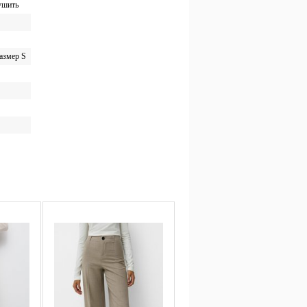
сушить
размер S