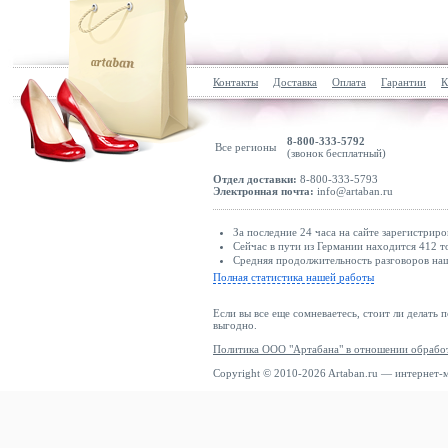
Контакты
Доставка
Оплата
Гарантии
К
8-800-333-5792
Все регионы
(звонок бесплатный)
Отдел доставки:
8-800-333-5793
Электронная почта:
info@artaban.ru
За последние 24 часа на сайте зарегистриро
Сейчас в пути из Германии находится 412 т
Средняя продолжительность разговоров наш
Полная статистика нашей работы
Если вы все еще сомневаетесь, стоит ли делать 
выгодно.
Политика ООО "Артабана" в отношении обрабо
Copyright © 2010-2026 Artaban.ru — интернет-