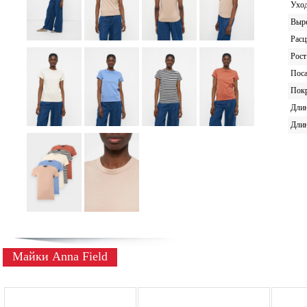
Ухо
Выр
Расц
Рост
Поса
Пок
Дли
Длин
Майки Anna Field