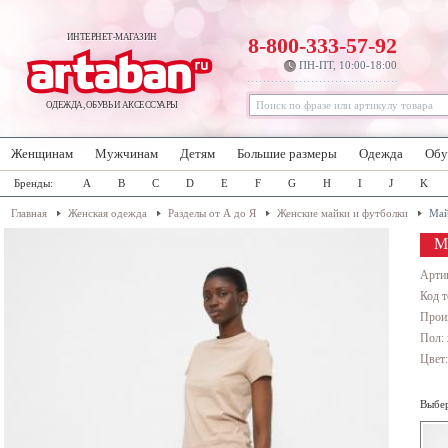
ИНТЕРНЕТ-МАГАЗИН
8-800-333-57-92
ПН-ПТ, 10:00-18:00
ОДЕЖДА, ОБУВЬ И АКСЕССУАРЫ
Женщинам
Мужчинам
Детям
Большие размеры
Одежда
Обу
Бренды:
A
B
C
D
E
F
G
H
I
J
K
Главная
Женская одежда
Разделы от А до Я
Женские майки и футболки
Май
М
Арти
Код т
Прои
Пол:
Цвет
Выбер