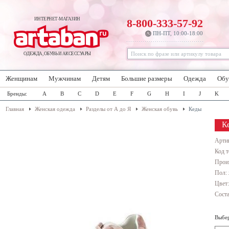
ИНТЕРНЕТ-МАГАЗИН
8-800-333-57-92
ПН-ПТ, 10:00-18:00
ОДЕЖДА, ОБУВЬ И АКСЕССУАРЫ
Женщинам
Мужчинам
Детям
Большие размеры
Одежда
Обу
Бренды:
A
B
C
D
E
F
G
H
I
J
K
Главная
Женская одежда
Разделы от А до Я
Женская обувь
Кеды
Ке
Арти
Код т
Прои
Пол:
Цвет
Соста
Выбер