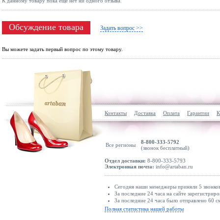
К данному товару пока ещё нет ни одного отзыва.
Обсуждение товара
Задать вопрос >>
Вы можете задать первый вопрос по этому товару.
Контакты
Доставка
Оплата
Гарантии
К
8-800-333-5792
Все регионы
(звонок бесплатный)
Отдел доставки:
8-800-333-5793
Электронная почта:
info@artaban.ru
Сегодня наши менеджеры приняли 5 звонков
За последние 24 часа на сайте зарегистриро
За последние 24 часа было отправлено 60 с
Полная статистика нашей работы