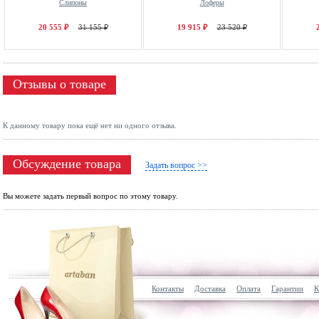
Слипоны
Лоферы
20 555 ₽
31 155 ₽
19 915 ₽
23 520 ₽
Отзывы о товаре
К данному товару пока ещё нет ни одного отзыва.
Обсуждение товара
Задать вопрос >>
Вы можете задать первый вопрос по этому товару.
Контакты
Доставка
Оплата
Гарантии
К