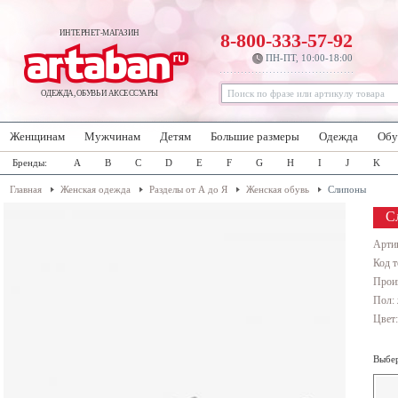
ИНТЕРНЕТ-МАГАЗИН
8-800-333-57-92
ПН-ПТ, 10:00-18:00
ОДЕЖДА, ОБУВЬ И АКСЕССУАРЫ
Женщинам
Мужчинам
Детям
Большие размеры
Одежда
Обу
Бренды:
A
B
C
D
E
F
G
H
I
J
K
Главная
Женская одежда
Разделы от А до Я
Женская обувь
Слипоны
С
Арти
Код т
Прои
Пол:
Цвет
Выбер