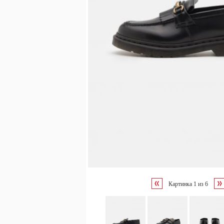
Картинка
1
из
6