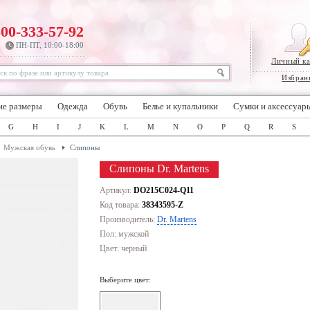
800-333-57-92
ПН-ПТ, 10:00-18:00
Личный к
Избран
ие размеры
Одежда
Обувь
Белье и купальники
Сумки и аксессуар
G
H
I
J
K
L
M
N
O
P
Q
R
S
Мужская обувь
Слипоны
Слипоны Dr. Martens
Артикул:
DO215C024-Q11
Код товара:
38343595-Z
Производитель:
Dr. Martens
Пол: мужской
Цвет:
черный
Выберите цвет: