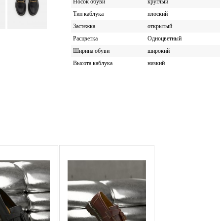
Носок обуви
круглый
Тип каблука
плоский
Застежка
открытый
Расцветка
Одноцветный
Ширина обуви
широкий
Высота каблука
низкий