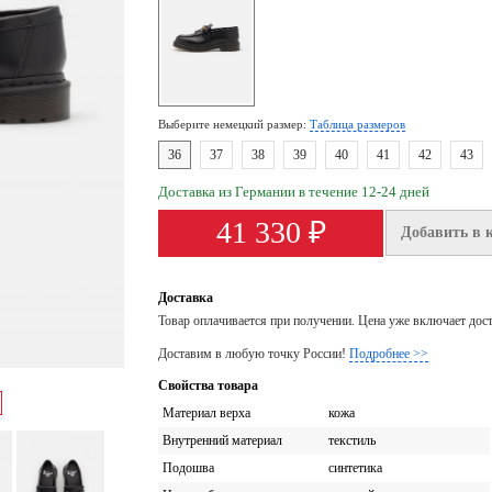
Выберите немецкий размер:
Таблица размеров
36
37
38
39
40
41
42
43
Доставка из Германии в течение 12-24 дней
41 330 ₽
Добавить в 
Доставка
Товар оплачивается при получении. Цена уже включает дос
Доставим в любую точку России!
Подробнее >>
Свойства товара
Материал верха
кожа
Внутренний материал
текстиль
Подошва
синтетика