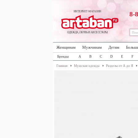
ИНТЕРНЕТ-МАГАЗИН
8-
ОДЕЖДА, ОБУВЬ И АКСЕССУАРЫ
Женщинам
Мужчинам
Детям
Больш
Бренды:
A
B
C
D
E
F
Главная
Мужская одежда
Разделы от А до Я