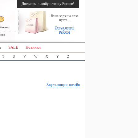
Доставим в любую точку России!
Ваша корзина пока
пуста...
абинет
Схема нашей
работы
ное
ы
SALE
Новинки
T
U
V
W
X
Y
Z
Задать вопрос онлайн