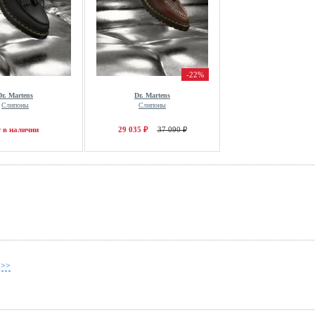
-22%
Dr. Martens
Dr. Martens
Слипоны
Слипоны
т в наличии
29 035 ₽
37 090 ₽
 >>