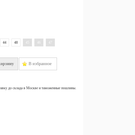
44
48
45
46
47
корзину
В избранное
тавку до склада в Москве и таможенные пошлины.