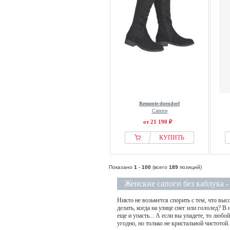
Remonte-dorndorf
Сапоги
от 21 190 ₽
КУПИТЬ
Показано
1
-
100
(всего
189
позиций)
Женские сапоги без каблука -
Никто не возьмется спорить с тем, что выс
делать, когда на улице снег или гололед? В
еще и упасть... А если вы упадете, то лю
угодно, но только не кристальной чистотой