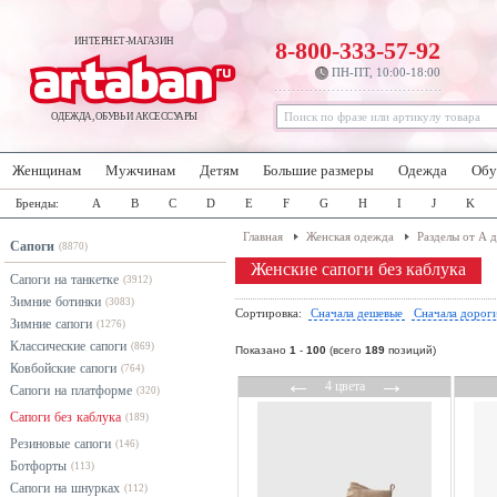
ИНТЕРНЕТ-МАГАЗИН
8-800-333-57-92
ПН-ПТ, 10:00-18:00
ОДЕЖДА, ОБУВЬ И АКСЕССУАРЫ
Женщинам
Мужчинам
Детям
Большие размеры
Одежда
Обу
Бренды:
A
B
C
D
E
F
G
H
I
J
K
Главная
Женская одежда
Разделы от А 
Сапоги
(8870)
Женские сапоги без каблука
Сапоги на танкетке
(3912)
Зимние ботинки
(3083)
Сортировка:
Сначала дешевые
Сначала дорог
Зимние сапоги
(1276)
Классические сапоги
(869)
Показано
1
-
100
(всего
189
позиций)
Ковбойские сапоги
(764)
←
→
4 цвета
Сапоги на платформе
(320)
Сапоги без каблука
(189)
Резиновые сапоги
(146)
Ботфорты
(113)
Сапоги на шнурках
(112)