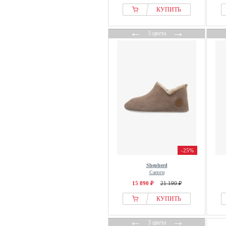
КУПИТЬ
←
→
3 цвета
-25%
Shepherd
Сапоги
15 890 ₽
21 190 ₽
КУПИТЬ
←
→
3 цвета