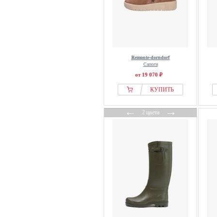
Remonte-dorndorf
Сапоги
от 19 070 ₽
КУПИТЬ
←
→
2 цвета