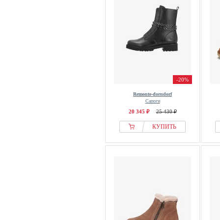
-20%
Remonte-dorndorf
Сапоги
20 345 ₽
25 430 ₽
КУПИТЬ