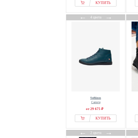
Panama Jack
КУПИТЬ
Paul Green
←
→
Remonte-dorndorf
4 цвета
Rieker
Rieker Sport
S.oliver
Sheego
Shepherd
SIOUX
SKECHERS
Softinos
Sorel
Stradivarius
Softinos
Сапоги
Stuart Weitzman
от 29 675 ₽
Tamaris
КУПИТЬ
Think!
Tom Tailor
←
→
2 цвета
Tommy Hilfiger