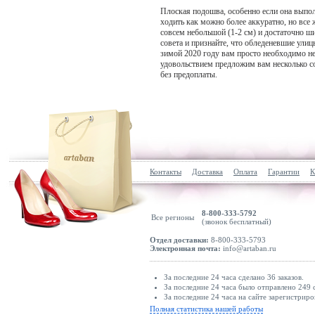
Плоская подошва, особенно если она выпол
ходить как можно более аккуратно, но все 
совсем небольшой (1-2 см) и достаточно ш
совета и признайте, что обледеневшие ули
зимой 2020 году вам просто необходимо не
удовольствием предложим вам несколько 
без предоплаты.
Контакты
Доставка
Оплата
Гарантии
К
8-800-333-5792
Все регионы
(звонок бесплатный)
Отдел доставки:
8-800-333-5793
Электронная почта:
info@artaban.ru
За последние 24 часа сделано 36 заказов.
За последние 24 часа было отправлено 249 
За последние 24 часа на сайте зарегистриро
Полная статистика нашей работы