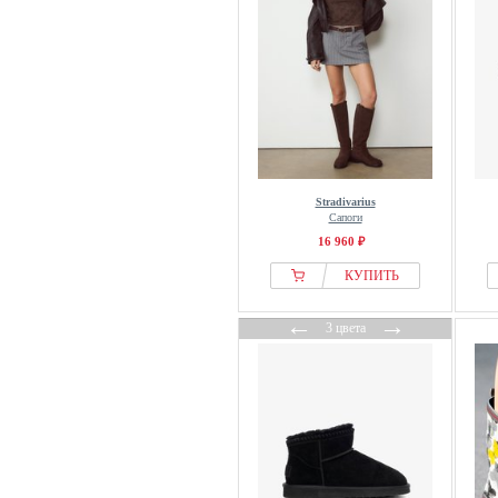
Stradivarius
Сапоги
16 960 ₽
КУПИТЬ
←
→
3 цвета