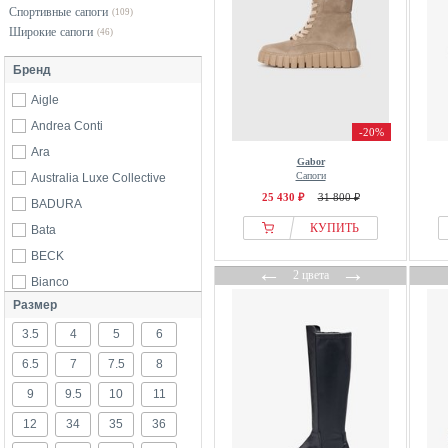
Спортивные сапоги
(109)
Широкие сапоги
(46)
Бренд
Aigle
Andrea Conti
-20%
Ara
Gabor
Сапоги
Australia Luxe Collective
25 430 ₽
31 800 ₽
BADURA
КУПИТЬ
Bata
BECK
←
→
2 цвета
Bianco
Размер
Blackstone
3.5
Camel Active
4
5
6
Camper
6.5
7
7.5
8
Candice Cooper
9
9.5
10
11
Caprice
12
34
35
36
CESARE GASPARI