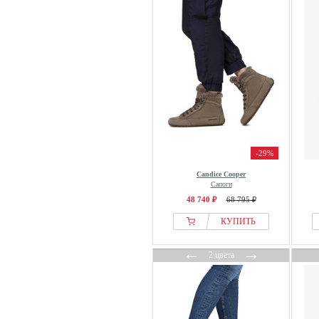
Tretorn
Ugg Australia
VIONIC
Waldlaufer
WEATHER REPORT
WHISTLER
Wittchen
-29%
Candice Cooper
Сапоги
48 740 ₽
68 795 ₽
КУПИТЬ
←
→
2 цвета