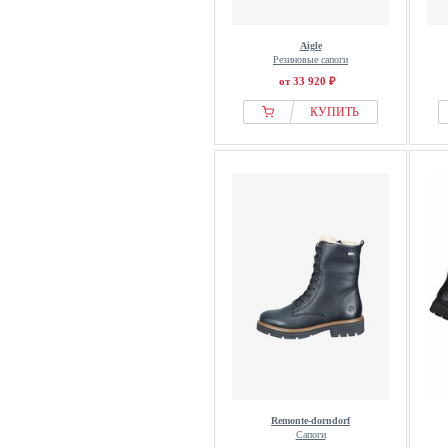
Aigle
Резиновые сапоги
от 33 920 ₽
КУПИТЬ
Remonte-dorndorf
Сапоги