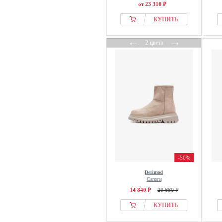
от 23 310 ₽
КУПИТЬ
←
→
2 цвета
-50%
Derimod
Сапоги
14 840 ₽
29 680 ₽
КУПИТЬ