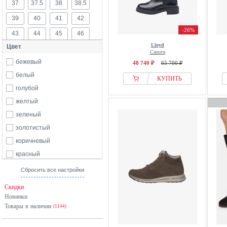
37
37.5
38
38.5
City Walk
39
40
41
42
Colors of California
-26%
43
44
45
46
Damart
Lloyd
Цвет
DeeZee
47
48
Сапоги
Derimod
бежевый
48 740 ₽
65 700 ₽
Donna Carolina
белый
КУПИТЬ
Dr. Martens
голубой
El Naturalista
желтый
Felmini
зеленый
Felmini Wide Fit
золотистый
From Germany With Love
коричневый
G-star Raw
красный
Gabor
оранжевый
Сбросить все настройки
GINO ROSSI
разноцветный
Скидки
Guess
розовый
Новинки
Hunter ORIGINAL
Товары в наличии
серый
(1144)
Ilse Jacobsen
синий