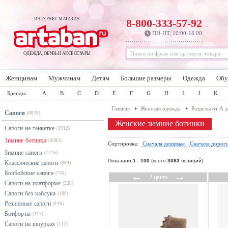
ИНТЕРНЕТ-МАГАЗИН
8-800-333-57-92
ПН-ПТ, 10:00-18:00
ОДЕЖДА, ОБУВЬ И АКСЕССУАРЫ
Женщинам
Мужчинам
Детям
Большие размеры
Одежда
Обу
Бренды:
A
B
C
D
E
F
G
H
I
J
K
Главная
Женская одежда
Разделы от А 
Сапоги
(8870)
Женские зимние ботинки
Сапоги на танкетке
(3912)
Зимние ботинки
(3083)
Сортировка:
Сначала дешевые
Сначала дорог
Зимние сапоги
(1276)
Показано
1
-
100
(всего
3083
позиций)
Классические сапоги
(869)
Ковбойские сапоги
←
→
(764)
2 цвета
Сапоги на платформе
(320)
Сапоги без каблука
(189)
Резиновые сапоги
(146)
Ботфорты
(113)
Сапоги на шнурках
(112)