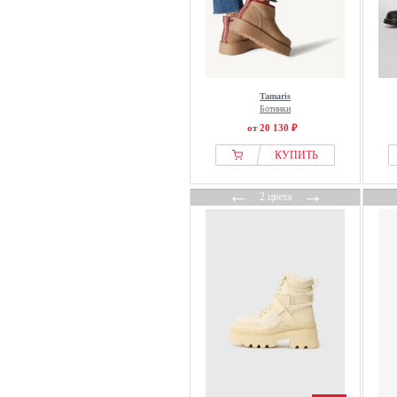
PS Poelman
Puma
regarde le ciel
Regatta
Tamaris
Reiss
Ботинки
Relaks
от 20 130 ₽
Remonte-dorndorf
КУПИТЬ
Replay
←
→
Rieker
2 цвета
Rieker Sport
ROHDE
Rombaut
Romika
Rossignol
Roxy
RYŁKO
S.oliver