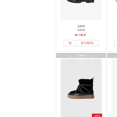
Hi-tec
HOGL
HOKA
HUB
Lloyd
Сапоги
Hunter ORIGINAL
48 740 ₽
Icepeak
КУПИТЬ
IGI&CO
Ilse Jacobsen
←
→
2 цвета
IMAC
Inuikii
Jack Wolfskin
Jana
Jenny By Ara
Jette
Josef Seibel
Kacper
Kamik
-40%