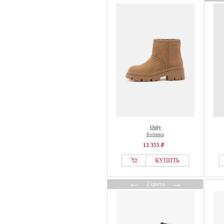
Mexx
Michael Kors
Miriade
MOMA
Moon Boot
Moschino
MOU
Mustang
Napapijri
Natural World
Only
Ботинки
Naturalizer
13 355 ₽
naturalsense
КУПИТЬ
Nero Giardini
New Look
←
→
2 цвета
Next
Nine West
Notre-V