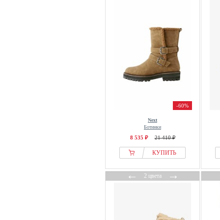
El Naturalista
Elara
Elbsand
Emporio Armani
EMU Australia
Esprit
ESTRO
even&odd
-60%
EVERAU
Next
Everybody
Ботинки
8 535 ₽
21 410 ₽
faina
Felmini
КУПИТЬ
Fila
←
→
2 цвета
Findlay
Fitflop
Flower Mountain
Fräulein Frida