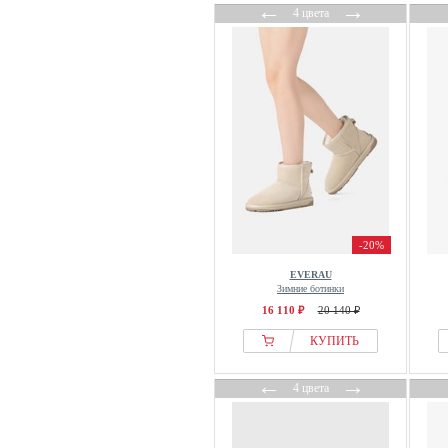
←
→
4 цвета
-20%
EVERAU
Зимние ботинки
16 110 ₽
20 140 ₽
КУПИТЬ
←
→
4 цвета