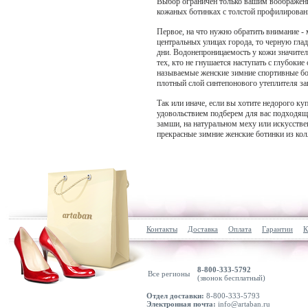
Выбор ограничен только вашим воображени
кожаных ботинках с толстой профилирова
Первое, на что нужно обратить внимание - 
центральных улицах города, то черную глад
дни. Водонепроницаемость у кожи значите
тех, кто не гнушается наступать с глубокие
называемые женские зимние спортивные бот
плотный слой синтепонового утеплителя за
Так или иначе, если вы хотите недорого ку
удовольствием подберем для вас подходящи
замши, на натуральном меху или искусствен
прекрасные зимние женские ботинки из кол
Контакты
Доставка
Оплата
Гарантии
К
8-800-333-5792
Все регионы
(звонок бесплатный)
Отдел доставки:
8-800-333-5793
Электронная почта:
info@artaban.ru