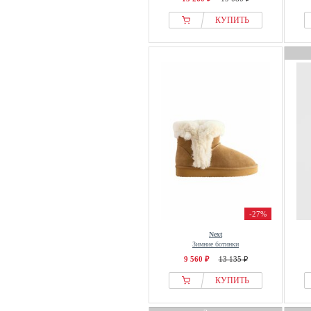
Spirale
КУПИТЬ
sprandi
STAND STUDIO
Steve Madden
SUB55
Super Mode
Superdry & Co
Tamaris
tenhaag
The North Face
Think!
Timberland
-27%
Tom Tailor
Next
Зимние ботинки
Tommy Hilfiger
9 560 ₽
13 135 ₽
TOMS
КУПИТЬ
Toni Pons
TOPMELON