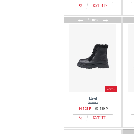
Leguano
КУПИТЬ
Lico
Liu Jo
←
→
3 цвета
Lloyd
LORIBLU
Lowa
Luhta
Lüke Schuhe
Mammut
Manfield
MAR SOLER
Marc OPolo
-30%
Marc Opolo
Lloyd
Marco Tozzi
Ботинки
MCM
44 505 ₽
63 580 ₽
Meindl
КУПИТЬ
Melvin & Hamilton
Merrell