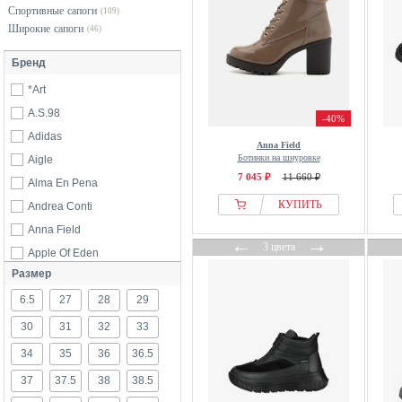
Спортивные сапоги
(109)
Широкие сапоги
(46)
Бренд
*Art
A.S.98
-40%
Adidas
Anna Field
Ботинки на шнуровке
Aigle
7 045 ₽
11 660 ₽
Alma En Pena
КУПИТЬ
Andrea Conti
Anna Field
←
→
3 цвета
Apple Of Eden
Размер
Ara
6.5
Ariat
27
28
29
ARKK Copenhagen
30
31
32
33
Armani Exchange
34
35
36
36.5
Asportuguesas
37
37.5
38
38.5
Australia Luxe Collective