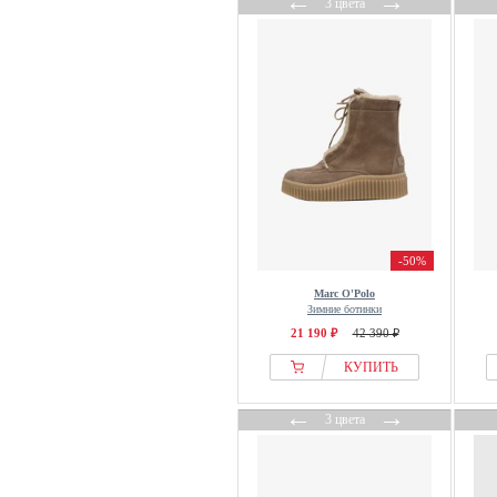
←
→
3 цвета
Travelin
Tretorn
TT.BAGATT
U.S. Polo Assn.
Ugg Australia
Vagabond
Valentino
Vans
Vitaform
-50%
Vivance
Marc O'Polo
VOILE BLANCHE
Зимние ботинки
21 190 ₽
42 390 ₽
Waldlaufer
Warmbat Australia
КУПИТЬ
WHISTLER
←
→
3 цвета
Wittchen
WODEN
Wojas