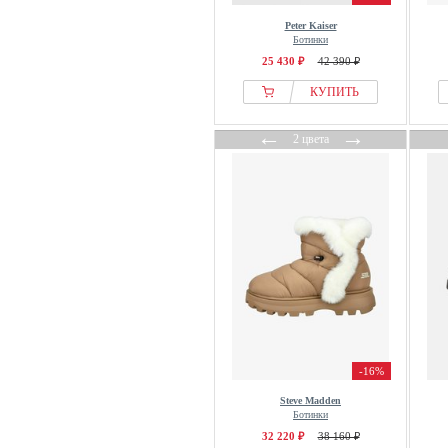
Karl Kani
Peter Kaiser
Karl Lagerfeld
Ботинки
Kazar
25 430 ₽
42 390 ₽
Keddo
КУПИТЬ
Keen
←
→
Kennel & Schmenger
2 цвета
Kickers
KOEL
Koi Footwear
Kubota
Lacoste
Lascana
LASOCKI
Laura Vita
Lazamani
-16%
Lee Cooper
Steve Madden
Ботинки
Legero
32 220 ₽
38 160 ₽