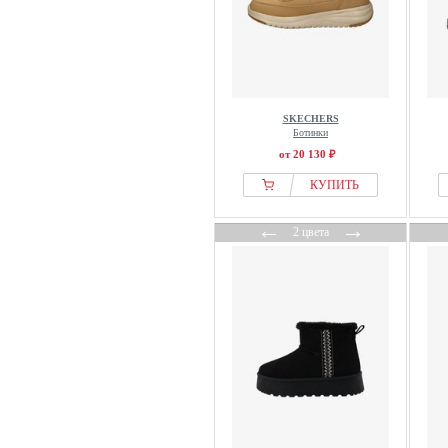
SKECHERS
Ботинки
от 20 130 ₽
КУПИТЬ
←
→
2 цвета