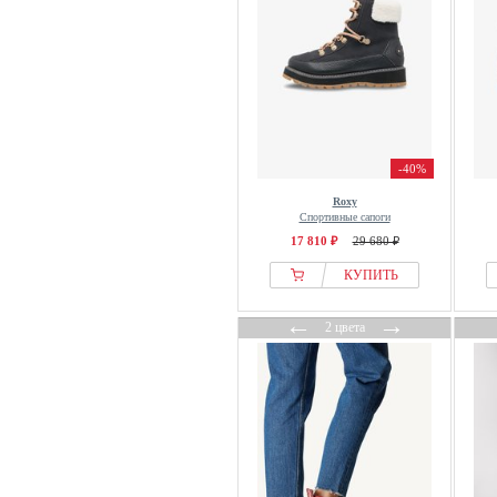
Ocean Sportswear
OFF-WHITE
Only
OYSHO
Palado
Palado by Sila Sahin
-40%
Palladium
Roxy
Panama Jack
Спортивные сапоги
17 810 ₽
29 680 ₽
Paul Green
Paul Vesterbro
КУПИТЬ
Pavement
←
→
2 цвета
Pepe Jeans
Peter Kaiser
PIECE OF MIND
Pier One
Pikolinos
Polarino