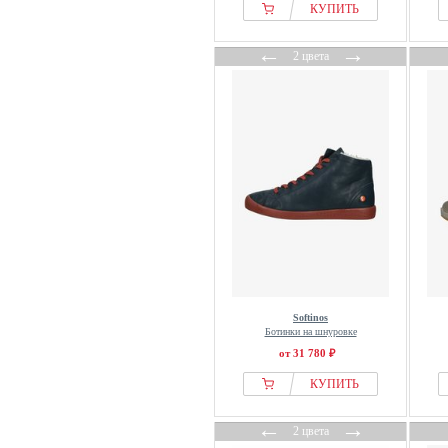
Converse
КУПИТЬ
Copenhagen Studios
←
→
COSMOS Comfort
2 цвета
Creeks
Dachstein
Damart
Day Vine
Dc Shoes
DeeZee
Derimod
Diesel
Divine Factory
DKNY
Softinos
Ботинки на шнуровке
Dockers
от 31 780 ₽
Dogo
КУПИТЬ
Dr. Martens
Dune London
←
→
2 цвета
Ecco