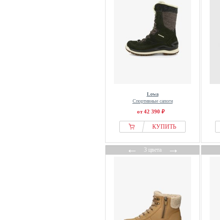
Wrangler
Zign
Zign Studio
Lowa
Спортивные сапоги
от 42 390 ₽
КУПИТЬ
←
→
3 цвета