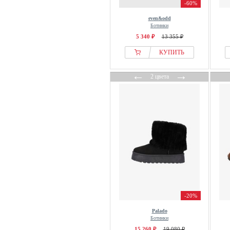
SACHA
-60%
Salamander
even&odd
Ботинки
SALIHA
5 340 ₽
13 355 ₽
Salinyang
КУПИТЬ
Salomon
Scarpa
←
→
2 цвета
Scotch & Soda
Seaside
Shabbies Amsterdam
Shepherd
Simen
SIOUX
SKECHERS
Softinos
Solidus
-20%
SORBAS
Palado
Sorel
Ботинки
South Beach
15 260 ₽
19 080 ₽