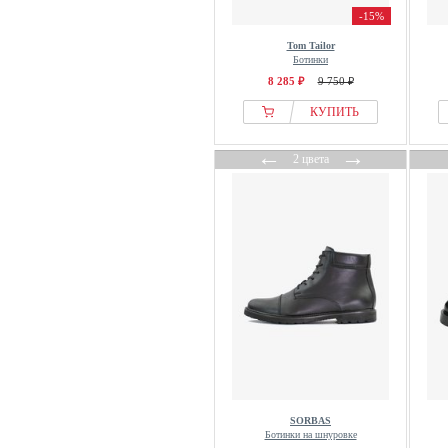
-15%
Tom Tailor
Ботинки
8 285 ₽
9 750 ₽
КУПИТЬ
←
→
2 цвета
SORBAS
Ботинки на шнуровке