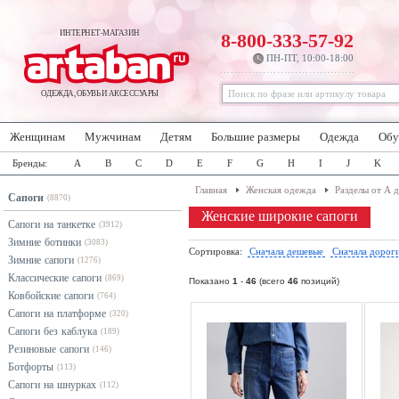
ИНТЕРНЕТ-МАГАЗИН
8-800-333-57-92
ПН-ПТ, 10:00-18:00
ОДЕЖДА, ОБУВЬ И АКСЕССУАРЫ
Женщинам
Мужчинам
Детям
Большие размеры
Одежда
Обу
Бренды:
A
B
C
D
E
F
G
H
I
J
K
Главная
Женская одежда
Разделы от А 
Сапоги
(8870)
Женские широкие сапоги
Сапоги на танкетке
(3912)
Зимние ботинки
(3083)
Сортировка:
Сначала дешевые
Сначала дорог
Зимние сапоги
(1276)
Классические сапоги
(869)
Показано
1
-
46
(всего
46
позиций)
Ковбойские сапоги
(764)
Сапоги на платформе
(320)
Сапоги без каблука
(189)
Резиновые сапоги
(146)
Ботфорты
(113)
Сапоги на шнурках
(112)