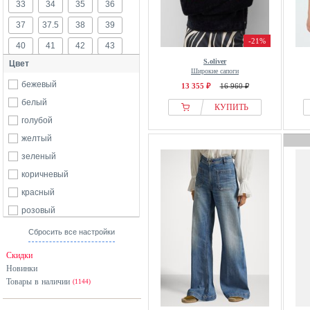
33
34
35
36
Street One
37
37.5
38
39
Timberland
-21%
40
41
42
43
Tom Tailor
S.oliver
Цвет
Ulla Popken
44
46
48
50
Широкие сапоги
Vila
бежевый
13 355 ₽
16 960 ₽
Zero
белый
КУПИТЬ
Zizzi
голубой
желтый
зеленый
коричневый
красный
розовый
серебристый
Сбросить все настройки
серый
Скидки
синий
Новинки
Товары в наличии
черный
(1144)