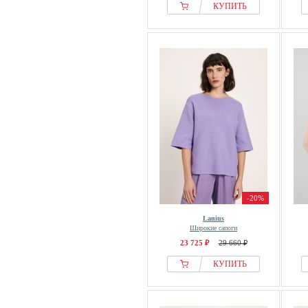
КУПИТЬ
-20%
Lanius
Широкие сапоги
23 725 ₽
29 660 ₽
КУПИТЬ