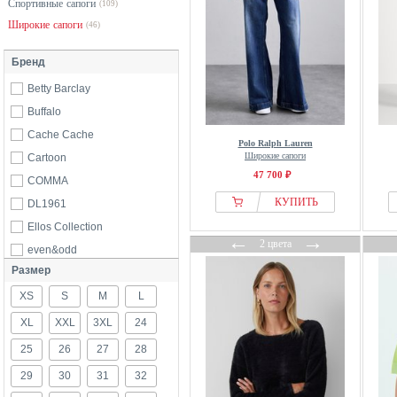
Спортивные сапоги
(109)
Широкие сапоги
(46)
Бренд
Betty Barclay
Buffalo
Cache Cache
Polo Ralph Lauren
Широкие сапоги
Cartoon
47 700 ₽
COMMA
КУПИТЬ
DL1961
Ellos Collection
←
→
2 цвета
even&odd
Размер
From Germany With Love
XS
Gabor
S
M
L
Lanius
XL
XXL
3XL
24
Levis®
25
26
27
28
S.oliver
29
30
31
32
Sheego