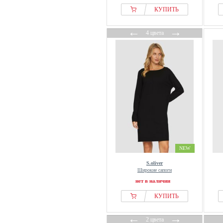
КУПИТЬ
←
→
4 цвета
NEW
S.oliver
Широкие сапоги
нет в наличии
КУПИТЬ
←
→
2 цвета