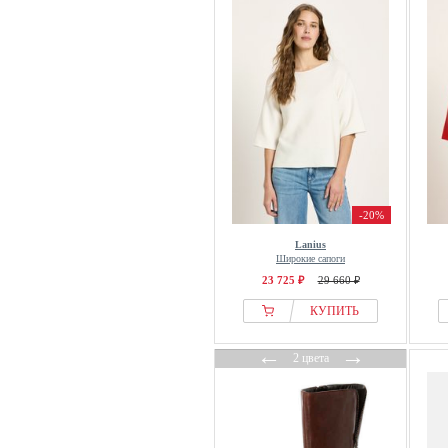
-20%
Lanius
Широкие сапоги
23 725 ₽
29 660 ₽
КУПИТЬ
←
→
2 цвета