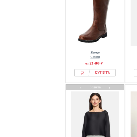
Sheego
Сапоги
от 23 400 ₽
КУПИТЬ
←
→
3 цвета