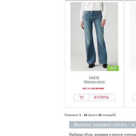
NEW
Levi's®
Широкие сапоги
нет в наличии
КУПИТЬ
Показано
1
-
46
(всего
46
позиций)
Женские широкие сапоги – и д
Выбирая обувь, женщина в первую очередь 