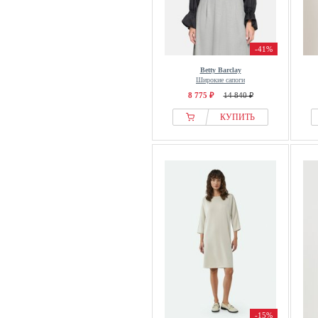
-41%
Betty Barclay
Широкие сапоги
8 775 ₽
14 840 ₽
КУПИТЬ
-15%