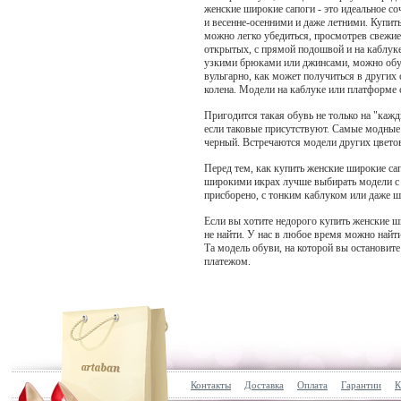
женские широкие сапоги - это идеальное с
и весенне-осенними и даже летними. Купит
можно легко убедиться, просмотрев свежи
открытых, с прямой подошвой и на каблуке
узкими брюками или джинсами, можно обуть
вульгарно, как может получиться в других
колена. Модели на каблуке или платформе 
Пригодится такая обувь не только на "кажд
если таковые присутствуют. Самые модные ц
черный. Встречаются модели других цветов
Перед тем, как купить женские широкие са
широкими икрах лучше выбирать модели с 
присборено, с тонким каблуком или даже шп
Если вы хотите недорого купить женские ши
не найти. У нас в любое время можно найти 
Та модель обуви, на которой вы остановит
платежом.
Контакты
Доставка
Оплата
Гарантии
К